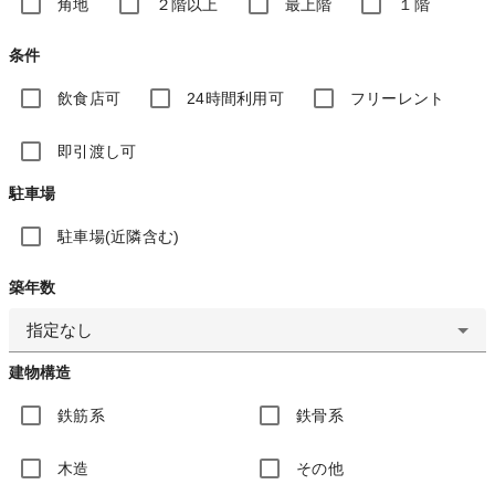
角地
２階以上
最上階
１階
条件
飲食店可
24時間利用可
フリーレント
即引渡し可
駐車場
駐車場(近隣含む)
築年数
指定なし
建物構造
鉄筋系
鉄骨系
木造
その他