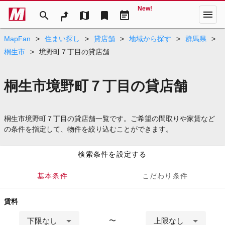
New!
menu
search
map
bookmark
event_note
MapFan
>
住まい探し
>
貸店舗
>
地域から探す
>
群馬県
>
桐生市
>
境野町７丁目の貸店舗
桐生市境野町７丁目の貸店舗
桐生市境野町７丁目の貸店舗一覧です。ご希望の間取りや家賃など
の条件を指定して、物件を絞り込むことができます。
検索条件を設定する
基本条件
こだわり条件
賃料
下限なし
上限なし
〜