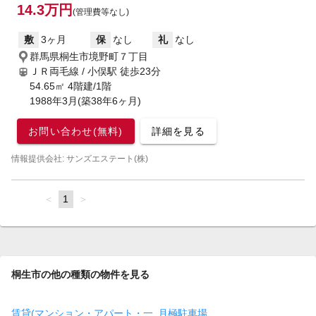
14.3万円
(管理費等なし)
敷
3ヶ月
保
なし
礼
なし
群馬県桐生市境野町７丁目
ＪＲ両毛線 / 小俣駅
徒歩23分
54.65㎡ 4階建/1階
1988年3月(築38年6ヶ月)
お問い合わせ(無料)
詳細を見る
情報提供会社: サンズエステート(株)
page
You're
1
page
on
page
桐生市の他の種類の物件を見る
賃貸(マンション・アパート・一
月極駐車場