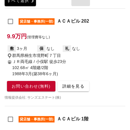
chevron_right
すべて選択
ＡＣＡビル 202
貸店舗・事務所(一部)
9.9万円
(管理費等なし)
敷
3ヶ月
保
なし
礼
なし
群馬県桐生市境野町７丁目
ＪＲ両毛線 / 小俣駅
徒歩23分
102.68㎡ 4階建/2階
1988年3月(築38年6ヶ月)
お問い合わせ(無料)
詳細を見る
情報提供会社: サンズエステート(株)
ＡＣＡビル 1階
貸店舗・事務所(一部)