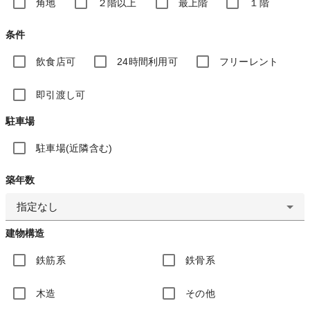
角地
２階以上
最上階
１階
条件
飲食店可
24時間利用可
フリーレント
即引渡し可
駐車場
駐車場(近隣含む)
築年数
指定なし
建物構造
鉄筋系
鉄骨系
木造
その他