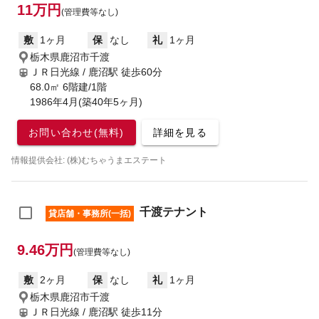
11万円
(管理費等なし)
敷
1ヶ月
保
なし
礼
1ヶ月
栃木県鹿沼市千渡
ＪＲ日光線 / 鹿沼駅
徒歩60分
68.0㎡ 6階建/1階
1986年4月(築40年5ヶ月)
お問い合わせ(無料)
詳細を見る
情報提供会社: (株)むちゃうまエステート
千渡テナント
貸店舗・事務所(一括)
9.46万円
(管理費等なし)
敷
2ヶ月
保
なし
礼
1ヶ月
栃木県鹿沼市千渡
ＪＲ日光線 / 鹿沼駅
徒歩11分