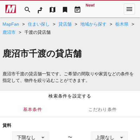
New!
menu
search
map
bookmark
event_note
MapFan
>
住まい探し
>
貸店舗
>
地域から探す
>
栃木県
>
鹿沼市
>
千渡の貸店舗
鹿沼市千渡の貸店舗
鹿沼市千渡の貸店舗一覧です。ご希望の間取りや家賃などの条件を
指定して、物件を絞り込むことができます。
検索条件を設定する
基本条件
こだわり条件
賃料
下限なし
上限なし
〜