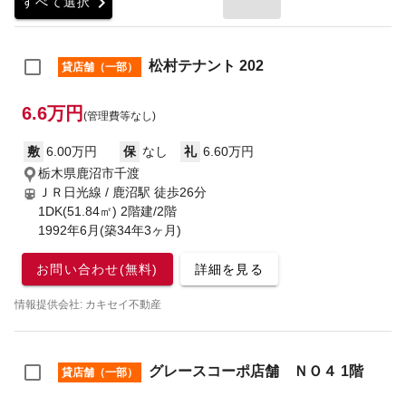
chevron_right
すべて選択
松村テナント 202
貸店舗（一部）
6.6万円
(管理費等なし)
敷
6.00万円
保
なし
礼
6.60万円
栃木県鹿沼市千渡
ＪＲ日光線 / 鹿沼駅
徒歩26分
1DK(51.84㎡) 2階建/2階
1992年6月(築34年3ヶ月)
お問い合わせ(無料)
詳細を見る
情報提供会社: カキセイ不動産
グレースコーポ店舗 ＮＯ４ 1階
貸店舗（一部）