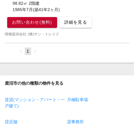
98.82㎡ 2階建
1985年7月(築41年2ヶ月)
お問い合わせ(無料)
詳細を見る
情報提供会社: (株)サン・トレイド
page
You're
1
page
on
page
鹿沼市の他の種類の物件を見る
賃貸(マンション・アパート・一
月極駐車場
戸建て)
貸店舗
貸事務所