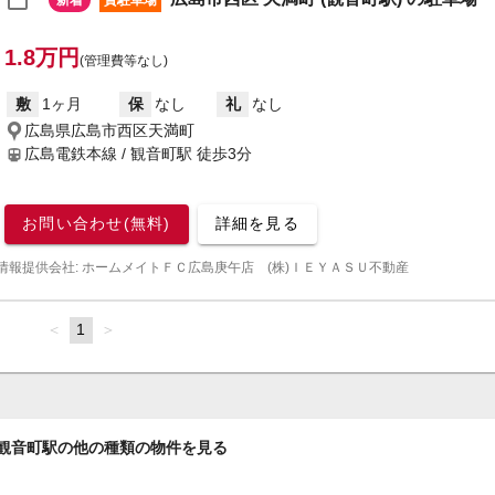
新着
貸駐車場
1.8万円
(管理費等なし)
敷
1ヶ月
保
なし
礼
なし
広島県広島市西区天満町
広島電鉄本線 / 観音町駅
徒歩3分
お問い合わせ(無料)
詳細を見る
情報提供会社: ホームメイトＦＣ広島庚午店 (株)ＩＥＹＡＳＵ不動産
page
You're
1
page
on
page
観音町駅の他の種類の物件を見る