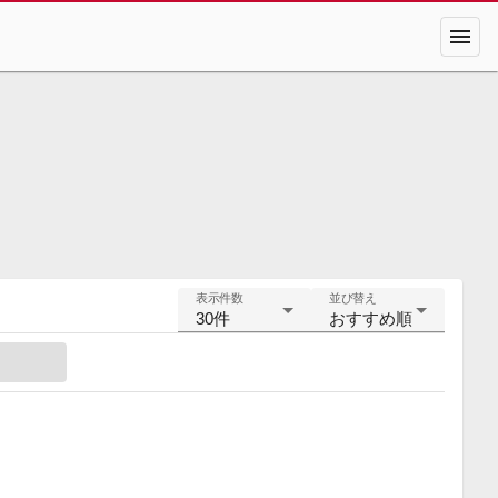
menu
表示件数
並び替え
30件
おすすめ順