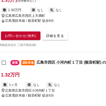
1.3万円
(管理費等なし)
敷
1.30万円
保
なし
礼
なし
広島県広島市西区上天満町
広島電鉄本線 / 観音町駅
徒歩8分
お問い合わせ(無料)
詳細を見る
情報提供会社: 三国不動産(株)
広島市西区 小河内町１丁目 (観音町駅) 
新着
貸駐車場
1.32万円
敷
1ヶ月
保
なし
礼
なし
広島県広島市西区小河内町１丁目
広島電鉄本線 / 観音町駅
徒歩5分