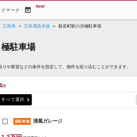
New!
event_note
ックマーク
広島県
>
広島電鉄本線
>
観音町駅の月極駐車場
月極駐車場
間取りや家賃などの条件を指定して、物件を絞り込むことができます。
4
件
chevron_right
すべて選択
清風ガレージ
貸駐車場