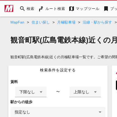
search
map
bookmark
検索
ルート検索
マップツール
ブ
MapFan
>
住まい探し
>
月極駐車場
>
沿線・駅から探す
>
観音町駅(広島電鉄本線)近くの
観音町駅(広島電鉄本線)近くの月極駐車場一覧です。ご希望の
検索条件を設定する
賃料
下限なし
上限なし
〜
駅からの徒歩
指定なし