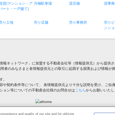
賃貸(マンション・ア
月極駐車場
貸店舗
貸事務
パート・一戸建て)
売り土地
売り店舗
売り事務所
売りビ
ンショ
情報ネットワーク」に加盟する不動産会社等（情報提供元）から提供さ
利用者のみなさまと各情報提供元との取引に起因する損害および情報が掲
す。
容や契約条件等について、 各情報提供元より十分な説明を受け、ご自
ション等についての不動産会社様のお問合せは
こちら
からお願いいたし
禁止します。著作権はアットホーム（株）またはその情報提供者に帰属します。
venience and quality of our site and for utilizing