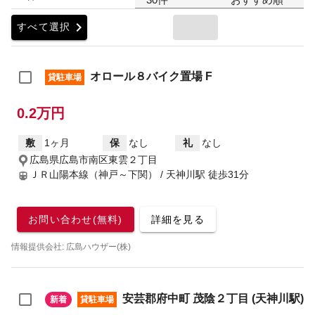
chevron_right
すべて選択
オロール８バイク置場 F
貸駐車場
0.2万円
敷
1ヶ月
保
なし
礼
なし
広島県広島市南区東雲２丁目
ＪＲ山陽本線（神戸～下関） / 天神川駅
徒歩31分
お問い合わせ(無料)
詳細を見る
情報提供会社: 広島ハウザー(株)
安芸郡府中町 茂陰２丁目 (天神川駅)
新着
貸駐車場