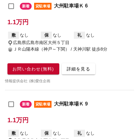
大州駐車場Ｋ 6
新着
貸駐車場
1.1万円
敷
なし
保
なし
礼
なし
広島県広島市南区大州５丁目
ＪＲ山陽本線（神戸～下関） / 天神川駅
徒歩8分
お問い合わせ(無料)
詳細を見る
情報提供会社: (株)愛住企画
大州駐車場Ｋ 9
新着
貸駐車場
1.1万円
敷
なし
保
なし
礼
なし