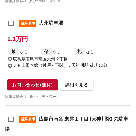
情報提供会社: (株)部屋店 庚午店
大州駐車場
貸駐車場
1.1万円
敷
なし
保
なし
礼
なし
広島県広島市南区大州２丁目
ＪＲ山陽本線（神戸～下関） / 天神川駅
徒歩10分
お問い合わせ(無料)
詳細を見る
情報提供会社: (株)ハッチ・ワーク
広島市南区 東雲１丁目 (天神川駅) の駐車
貸駐車場
場