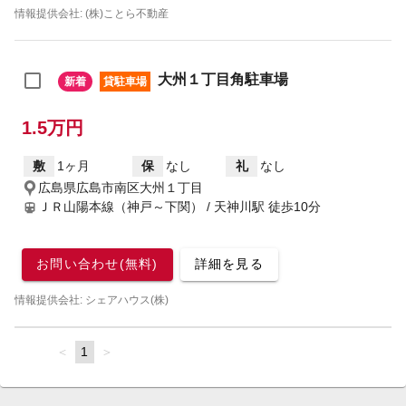
情報提供会社: (株)ことら不動産
大州１丁目角駐車場
新着
貸駐車場
1.5万円
敷
1ヶ月
保
なし
礼
なし
広島県広島市南区大州１丁目
ＪＲ山陽本線（神戸～下関） / 天神川駅
徒歩10分
お問い合わせ(無料)
詳細を見る
情報提供会社: シェアハウス(株)
page
You're
1
page
on
page