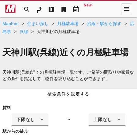
New!
menu
search
map
bookmark
event_note
MapFan
>
住まい探し
>
月極駐車場
>
沿線・駅から探す
>
広
島県
>
呉線
>
天神川駅の月極駐車場
天神川駅(呉線)近くの月極駐車場
天神川駅(呉線)近くの月極駐車場一覧です。ご希望の間取りや家賃な
どの条件を指定して、物件を絞り込むことができます。
検索条件を設定する
賃料
下限なし
上限なし
〜
駅からの徒歩