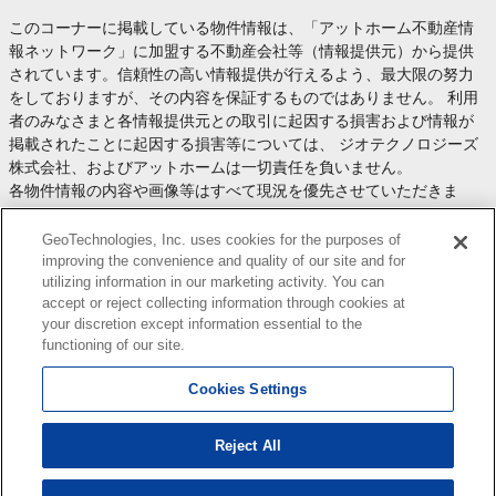
このコーナーに掲載している物件情報は、「アットホーム不動産情
報ネットワーク」に加盟する不動産会社等（情報提供元）から提供
されています。信頼性の高い情報提供が行えるよう、最大限の努力
をしておりますが、その内容を保証するものではありません。 利用
者のみなさまと各情報提供元との取引に起因する損害および情報が
掲載されたことに起因する損害等については、 ジオテクノロジーズ
株式会社、およびアットホームは一切責任を負いません。
各物件情報の内容や画像等はすべて現況を優先させていただきま
す。
お取引等（お取引の準備、資金調達等を含みます）の際には、内容
GeoTechnologies, Inc. uses cookies for the purposes of
や契約条件等について、 各情報提供元より十分な説明を受け、ご自
improving the convenience and quality of our site and for
utilizing information in our marketing activity. You can
身でご確認の上、判断してください。
accept or reject collecting information through cookies at
このコーナーへの物件情報のご掲載、その他不動産業務ソリューシ
your discretion except information essential to the
ョン等についての不動産会社様のお問合せは
こちら
からお願いいた
functioning of our site.
します。
Cookies Settings
Reject All
Copyright(c) At Home Co.,Ltd. このサイトに掲載している情報の無断転載を禁止します。著作権
はアットホーム（株）またはその情報提供者に帰属します。