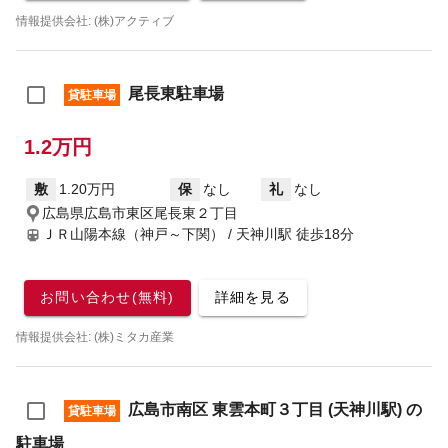
情報提供会社: (株)アクティブ
尾長東駐車場
貸駐車場
1.2万円
敷
1.20万円
保
なし
礼
なし
広島県広島市東区尾長東２丁目
ＪＲ山陽本線（神戸～下関） / 天神川駅
徒歩18分
お問い合わせ(無料)
詳細を見る
情報提供会社: (株)ミタカ産業
広島市南区 東雲本町３丁目 (天神川駅) の
貸駐車場
駐車場