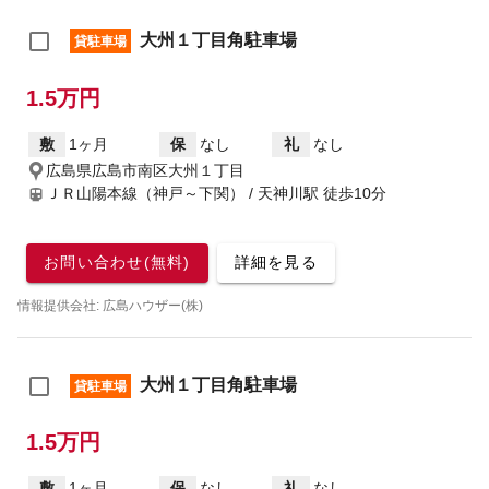
大州１丁目角駐車場
貸駐車場
1.5万円
敷
1ヶ月
保
なし
礼
なし
広島県広島市南区大州１丁目
ＪＲ山陽本線（神戸～下関） / 天神川駅
徒歩10分
お問い合わせ(無料)
詳細を見る
情報提供会社: 広島ハウザー(株)
大州１丁目角駐車場
貸駐車場
1.5万円
敷
1ヶ月
保
なし
礼
なし