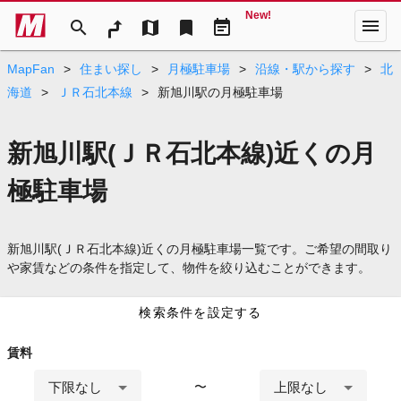
New!
menu
search
map
bookmark
event_note
MapFan
>
住まい探し
>
月極駐車場
>
沿線・駅から探す
>
北
海道
>
ＪＲ石北本線
>
新旭川駅の月極駐車場
新旭川駅(ＪＲ石北本線)近くの月
極駐車場
新旭川駅(ＪＲ石北本線)近くの月極駐車場一覧です。ご希望の間取り
や家賃などの条件を指定して、物件を絞り込むことができます。
検索条件を設定する
賃料
下限なし
上限なし
〜