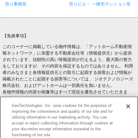
売り事務所
売りビル・ 一棟売マンション等
【免責事項】
このコーナーに掲載している物件情報は、「アットホーム不動産情
報ネットワーク」に加盟する不動産会社等（情報提供元）から提供
されています。信頼性の高い情報提供が行えるよう、最大限の努力
をしておりますが、その内容を保証するものではありません。 利用
者のみなさまと各情報提供元との取引に起因する損害および情報が
掲載されたことに起因する損害等については、 ジオテクノロジーズ
株式会社、およびアットホームは一切責任を負いません。
各物件情報の内容や画像等はすべて現況を優先させていただきま
す。
お取引等（お取引の準備、資金調達等を含みます）の際には、内容
GeoTechnologies, Inc. uses cookies for the purposes of
や契約条件等について、 各情報提供元より十分な説明を受け、ご自
improving the convenience and quality of our site and for
utilizing information in our marketing activity. You can
身でご確認の上、判断してください。
accept or reject collecting information through cookies at
このコーナーへの物件情報のご掲載、その他不動産業務ソリューシ
your discretion except information essential to the
ョン等についての不動産会社様のお問合せは
こちら
からお願いいた
functioning of our site.
します。