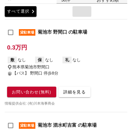
chevron_right
すべて選択
菊池市 野間口 の駐車場
貸駐車場
0.3万円
敷
なし
保
なし
礼
なし
熊本県菊池市野間口
【バス】 野間口 停歩8分
お問い合わせ(無料)
詳細を見る
情報提供会社: (有)川本海事商会
菊池市 泗水町吉富 の駐車場
貸駐車場