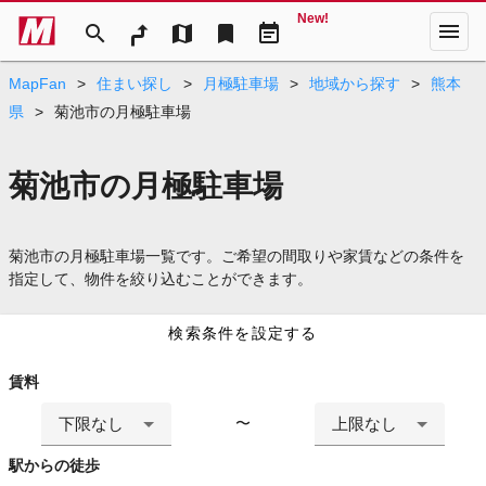
New!
menu
search
map
bookmark
event_note
MapFan
>
住まい探し
>
月極駐車場
>
地域から探す
>
熊本
県
>
菊池市の月極駐車場
菊池市の月極駐車場
菊池市の月極駐車場一覧です。ご希望の間取りや家賃などの条件を
指定して、物件を絞り込むことができます。
検索条件を設定する
賃料
下限なし
上限なし
〜
駅からの徒歩