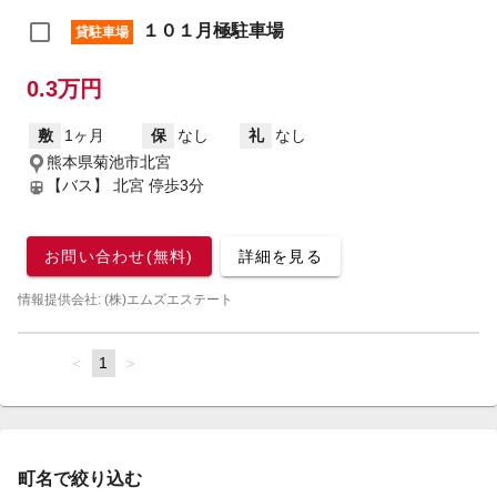
１０１月極駐車場
貸駐車場
0.3万円
敷
1ヶ月
保
なし
礼
なし
熊本県菊池市北宮
【バス】 北宮 停歩3分
お問い合わせ(無料)
詳細を見る
情報提供会社: (株)エムズエステート
page
You're
1
page
on
page
町名で絞り込む