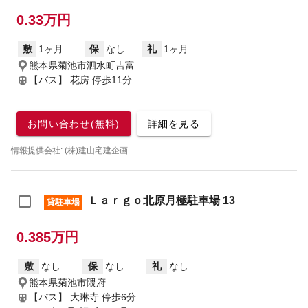
0.33万円
敷
1ヶ月
保
なし
礼
1ヶ月
熊本県菊池市泗水町吉富
【バス】 花房 停歩11分
お問い合わせ(無料)
詳細を見る
情報提供会社: (株)建山宅建企画
Ｌａｒｇｏ北原月極駐車場 13
貸駐車場
0.385万円
敷
なし
保
なし
礼
なし
熊本県菊池市隈府
【バス】 大琳寺 停歩6分