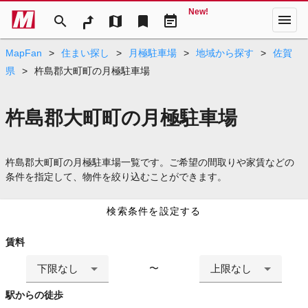
New!
menu
search
map
bookmark
event_note
MapFan
>
住まい探し
>
月極駐車場
>
地域から探す
>
佐賀
県
>
杵島郡大町町の月極駐車場
杵島郡大町町の月極駐車場
杵島郡大町町の月極駐車場一覧です。ご希望の間取りや家賃などの
条件を指定して、物件を絞り込むことができます。
検索条件を設定する
賃料
下限なし
上限なし
〜
駅からの徒歩