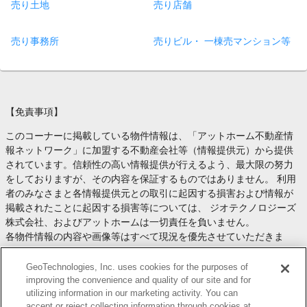
売り土地
売り店舗
売り事務所
売りビル・ 一棟売マンション等
【免責事項】
このコーナーに掲載している物件情報は、「アットホーム不動産情
報ネットワーク」に加盟する不動産会社等（情報提供元）から提供
されています。信頼性の高い情報提供が行えるよう、最大限の努力
をしておりますが、その内容を保証するものではありません。 利用
者のみなさまと各情報提供元との取引に起因する損害および情報が
掲載されたことに起因する損害等については、 ジオテクノロジーズ
株式会社、およびアットホームは一切責任を負いません。
各物件情報の内容や画像等はすべて現況を優先させていただきま
す。
お取引等（お取引の準備、資金調達等を含みます）の際には、内容
GeoTechnologies, Inc. uses cookies for the purposes of
や契約条件等について、 各情報提供元より十分な説明を受け、ご自
improving the convenience and quality of our site and for
utilizing information in our marketing activity. You can
身でご確認の上、判断してください。
accept or reject collecting information through cookies at