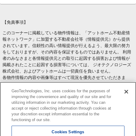
【免責事項】
このコーナーに掲載している物件情報は、「アットホーム不動産情
報ネットワーク」に加盟する不動産会社等（情報提供元）から提供
されています。信頼性の高い情報提供が行えるよう、最大限の努力
をしておりますが、その内容を保証するものではありません。 利用
者のみなさまと各情報提供元との取引に起因する損害および情報が
掲載されたことに起因する損害等については、 ジオテクノロジーズ
株式会社、およびアットホームは一切責任を負いません。
各物件情報の内容や画像等はすべて現況を優先させていただきま
す。
お取引等（お取引の準備、資金調達等を含みます）の際には、内容
GeoTechnologies, Inc. uses cookies for the purposes of
や契約条件等について、 各情報提供元より十分な説明を受け、ご自
improving the convenience and quality of our site and for
utilizing information in our marketing activity. You can
身でご確認の上、判断してください。
accept or reject collecting information through cookies at
このコーナーへの物件情報のご掲載、その他不動産業務ソリューシ
your discretion except information essential to the
ョン等についての不動産会社様のお問合せは
こちら
からお願いいた
functioning of our site.
します。
Cookies Settings