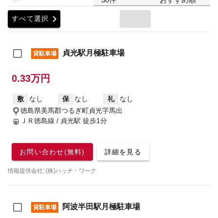
chevron_right
すべて選択
貞光駅月極駐車場
貸駐車場
0.33万円
敷
なし
保
なし
礼
なし
徳島県美馬郡つるぎ町貞光字馬出
ＪＲ徳島線 / 貞光駅
徒歩1分
お問い合わせ(無料)
詳細を見る
情報提供会社: (株)ハッチ・ワーク
阿波半田駅月極駐車場
貸駐車場