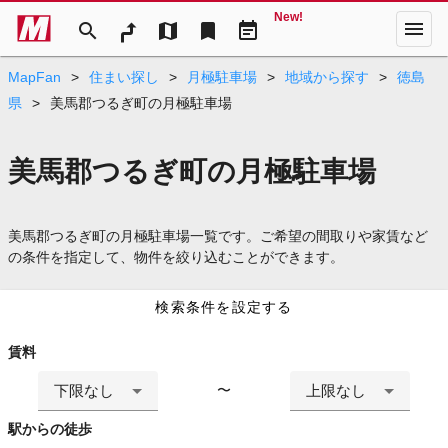
New!
menu
search
map
bookmark
event_note
MapFan
>
住まい探し
>
月極駐車場
>
地域から探す
>
徳島
県
>
美馬郡つるぎ町の月極駐車場
美馬郡つるぎ町の月極駐車場
美馬郡つるぎ町の月極駐車場一覧です。ご希望の間取りや家賃など
の条件を指定して、物件を絞り込むことができます。
検索条件を設定する
賃料
下限なし
上限なし
〜
駅からの徒歩