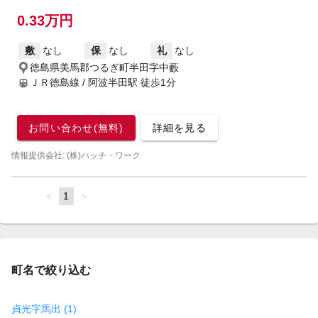
0.33万円
敷
なし
保
なし
礼
なし
徳島県美馬郡つるぎ町半田字中藪
ＪＲ徳島線 / 阿波半田駅
徒歩1分
お問い合わせ(無料)
詳細を見る
情報提供会社: (株)ハッチ・ワーク
page
You're
1
page
on
page
町名で絞り込む
貞光字馬出 (1)