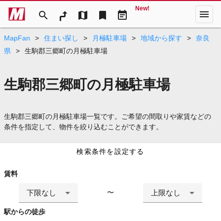
New!
menu
search
map
bookmark
event_note
MapFan
>
住まい探し
>
月極駐車場
>
地域から探す
>
奈良
県
>
生駒郡三郷町の月極駐車場
生駒郡三郷町の月極駐車場
生駒郡三郷町の月極駐車場一覧です。ご希望の間取りや家賃などの
条件を指定して、物件を絞り込むことができます。
検索条件を設定する
賃料
下限なし
上限なし
〜
駅からの徒歩