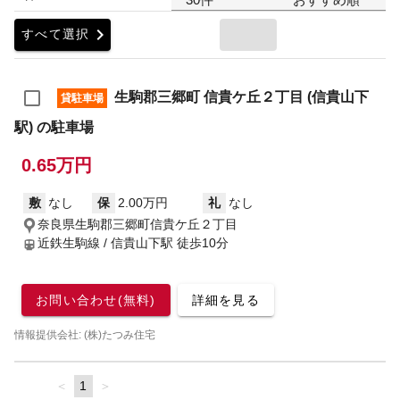
chevron_right
すべて選択
生駒郡三郷町 信貴ケ丘２丁目 (信貴山下
貸駐車場
駅) の駐車場
0.65万円
敷
なし
保
2.00万円
礼
なし
奈良県生駒郡三郷町信貴ケ丘２丁目
近鉄生駒線 / 信貴山下駅
徒歩10分
お問い合わせ(無料)
詳細を見る
情報提供会社: (株)たつみ住宅
page
You're
1
page