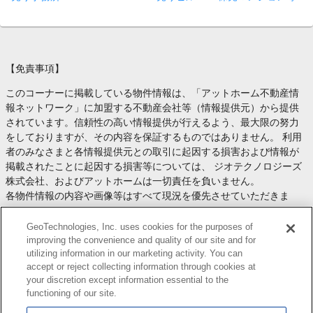
【免責事項】
このコーナーに掲載している物件情報は、「アットホーム不動産情
報ネットワーク」に加盟する不動産会社等（情報提供元）から提供
されています。信頼性の高い情報提供が行えるよう、最大限の努力
をしておりますが、その内容を保証するものではありません。 利用
者のみなさまと各情報提供元との取引に起因する損害および情報が
掲載されたことに起因する損害等については、 ジオテクノロジーズ
株式会社、およびアットホームは一切責任を負いません。
各物件情報の内容や画像等はすべて現況を優先させていただきま
す。
お取引等（お取引の準備、資金調達等を含みます）の際には、内容
GeoTechnologies, Inc. uses cookies for the purposes of
や契約条件等について、 各情報提供元より十分な説明を受け、ご自
improving the convenience and quality of our site and for
utilizing information in our marketing activity. You can
身でご確認の上、判断してください。
accept or reject collecting information through cookies at
このコーナーへの物件情報のご掲載、その他不動産業務ソリューシ
your discretion except information essential to the
ョン等についての不動産会社様のお問合せは
こちら
からお願いいた
functioning of our site.
します。