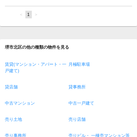
page
You're
1
page
on
page
堺市北区の他の種類の物件を見る
賃貸(マンション・アパート・一
月極駐車場
戸建て)
貸店舗
貸事務所
中古マンション
中古一戸建て
売り土地
売り店舗
売り事務所
売りビル・ 一棟売マンション等