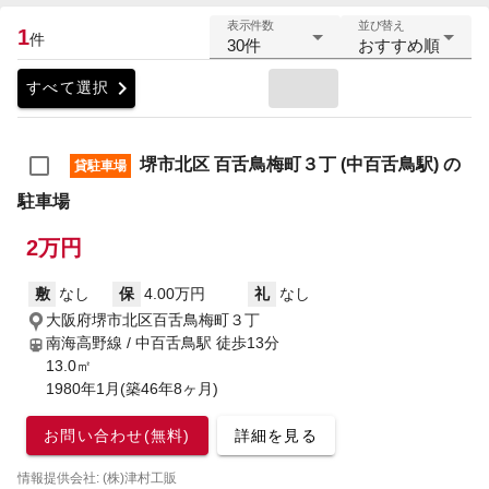
表示件数
並び替え
1
件
30件
おすすめ順
chevron_right
すべて選択
堺市北区 百舌鳥梅町３丁 (中百舌鳥駅) の
貸駐車場
駐車場
2万円
敷
なし
保
4.00万円
礼
なし
大阪府堺市北区百舌鳥梅町３丁
南海高野線 / 中百舌鳥駅
徒歩13分
13.0㎡
1980年1月(築46年8ヶ月)
お問い合わせ(無料)
詳細を見る
情報提供会社: (株)津村工販