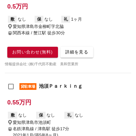
0.5万円
敷
なし
保
なし
礼
1ヶ月
愛知県津島市金柳町字北脇
関西本線 / 蟹江駅
徒歩30分
お問い合わせ(無料)
詳細を見る
情報提供会社: (株)千代田不動産 美和営業所
池須Ｐａｒｋｉｎｇ
貸駐車場
0.55万円
敷
なし
保
なし
礼
なし
愛知県津島市池須町
名鉄津島線 / 津島駅
徒歩17分
2021年1月(築5年8ヶ月)