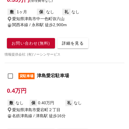
(管理費等なし)
敷
1ヶ月
保
なし
礼
なし
愛知県津島市中一色町弥六山
関西本線 / 永和駅
徒歩2,900m
お問い合わせ(無料)
詳細を見る
情報提供会社: (有)ソーシンサービス
津島愛宕駐車場
貸駐車場
0.4万円
敷
なし
保
0.40万円
礼
なし
愛知県津島市愛宕町２丁目
名鉄津島線 / 津島駅
徒歩16分