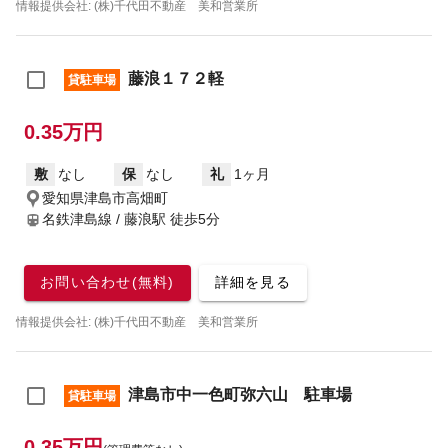
情報提供会社: (株)千代田不動産 美和営業所
藤浪１７２軽
貸駐車場
0.35万円
敷
なし
保
なし
礼
1ヶ月
愛知県津島市高畑町
名鉄津島線 / 藤浪駅
徒歩5分
お問い合わせ(無料)
詳細を見る
情報提供会社: (株)千代田不動産 美和営業所
津島市中一色町弥六山 駐車場
貸駐車場
0.35万円