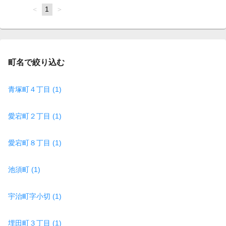
page
You're
1
page
on
page
町名で絞り込む
青塚町４丁目 (1)
愛宕町２丁目 (1)
愛宕町８丁目 (1)
池須町 (1)
宇治町字小切 (1)
埋田町３丁目 (1)