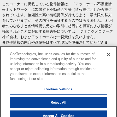
このコーナーに掲載している物件情報は、「アットホーム不動産情
報ネットワーク」に加盟する不動産会社等（情報提供元）から提供
されています。信頼性の高い情報提供が行えるよう、最大限の努力
をしておりますが、その内容を保証するものではありません。 利用
者のみなさまと各情報提供元との取引に起因する損害および情報が
掲載されたことに起因する損害等については、 ジオテクノロジーズ
株式会社、およびアットホームは一切責任を負いません。
各物件情報の内容や画像等はすべて現況を優先させていただきま
す。
お取引等（お取引の準備、資金調達等を含みます）の際には、内容
GeoTechnologies, Inc. uses cookies for the purposes of
や契約条件等について、 各情報提供元より十分な説明を受け、ご自
improving the convenience and quality of our site and for
utilizing information in our marketing activity. You can
身でご確認の上、判断してください。
accept or reject collecting information through cookies at
このコーナーへの物件情報のご掲載、その他不動産業務ソリューシ
your discretion except information essential to the
ョン等についての不動産会社様のお問合せは
こちら
からお願いいた
functioning of our site.
します。
Cookies Settings
Reject All
Copyright(c) At Home Co.,Ltd. このサイトに掲載している情報の無断転載を禁止します。著作権
はアットホーム（株）またはその情報提供者に帰属します。
本ページはプロモーションが含まれています。
Accept All Cookies
検索結果を見る