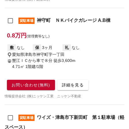
神守町 ＮＫバイクガレージ A.B棟
貸駐車場
0.8万円
(管理費等なし)
敷
なし
保
3ヶ月
礼
なし
愛知県津島市神守町字一丁田
蟹江ＩＣから車で８分
徒歩3,600m
4.71㎡ 1階建/1階
お問い合わせ(無料)
詳細を見る
情報提供会社: (株)ニッケン工業 ニッケン不動産
ワイズ・津島市下新田町 第１駐車場（軽
貸駐車場
スペース）