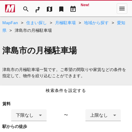
New!
menu
search
map
bookmark
event_note
MapFan
>
住まい探し
>
月極駐車場
>
地域から探す
>
愛知
県
>
津島市の月極駐車場
津島市の月極駐車場
津島市の月極駐車場一覧です。ご希望の間取りや家賃などの条件を
指定して、物件を絞り込むことができます。
検索条件を設定する
賃料
下限なし
上限なし
〜
駅からの徒歩