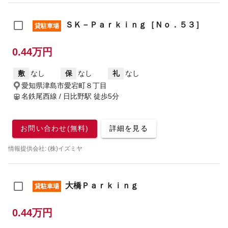
ＳＫ－Ｐａｒｋｉｎｇ［Ｎｏ．５３］
貸駐車場
0.44万円
敷
なし
保
なし
礼
なし
愛知県津島市愛宕町８丁目
名鉄尾西線 / 日比野駅
徒歩5分
お問い合わせ(無料)
詳細を見る
情報提供会社: (株)イズミヤ
大橋Ｐａｒｋｉｎｇ
貸駐車場
0.44万円