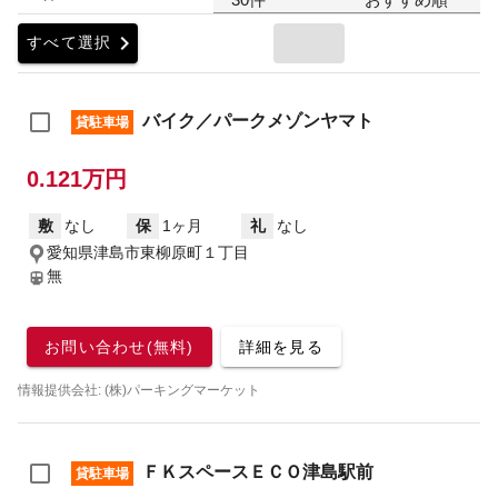
chevron_right
すべて選択
バイク／パークメゾンヤマト
貸駐車場
0.121万円
敷
なし
保
1ヶ月
礼
なし
愛知県津島市東柳原町１丁目
無
お問い合わせ(無料)
詳細を見る
情報提供会社: (株)パーキングマーケット
ＦＫスペースＥＣＯ津島駅前
貸駐車場