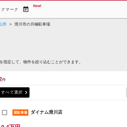
New!
event_note
ックマーク
山県
>
滑川市の月極駐車場
を指定して、物件を絞り込むことができます。
2
件
chevron_right
すべて選択
ダイナム滑川店
貸駐車場