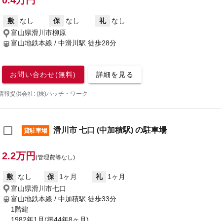
0.4万円
敷
なし
保
なし
礼
なし
富山県滑川市柳原
富山地鉄本線 / 中滑川駅
徒歩28分
お問い合わせ(無料)
詳細を見る
情報提供会社: (株)ハッチ・ワーク
滑川市 七口 (中加積駅) の駐車場
貸駐車場
2.2万円
(管理費等なし)
敷
なし
保
1ヶ月
礼
1ヶ月
富山県滑川市七口
富山地鉄本線 / 中加積駅
徒歩33分
1階建
1982年1月(築44年8ヶ月)