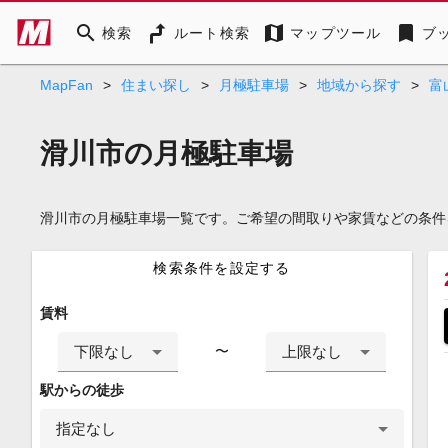
search
map
bookmark
検索
ルート検索
マップツール
ブ
MapFan
>
住まい探し
>
月極駐車場
>
地域から探す
>
富
滑川市の月極駐車場
滑川市の月極駐車場一覧です。ご希望の間取りや家賃などの条件
検索条件を設定する
賃料
下限なし
上限なし
〜
駅からの徒歩
指定なし