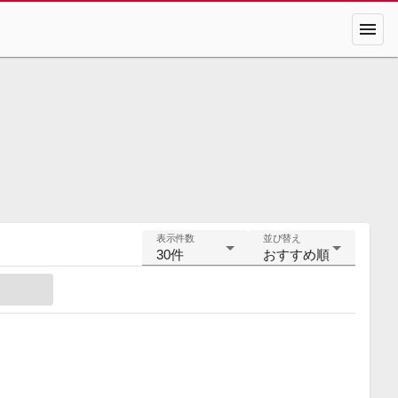
menu
表示件数
並び替え
30件
おすすめ順