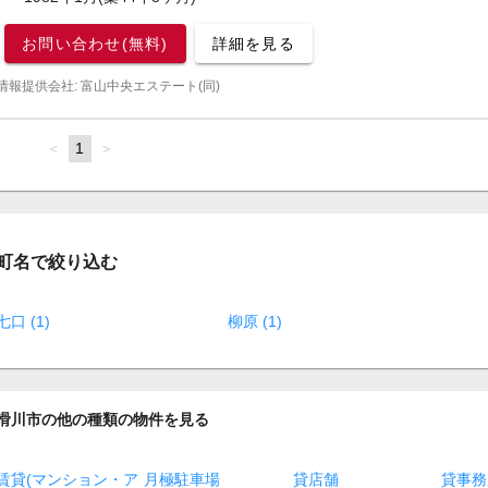
お問い合わせ(無料)
詳細を見る
情報提供会社: 富山中央エステート(同)
page
You're
1
page
on
page
町名で絞り込む
七口 (1)
柳原 (1)
滑川市の他の種類の物件を見る
賃貸(マンション・ア
月極駐車場
貸店舗
貸事務