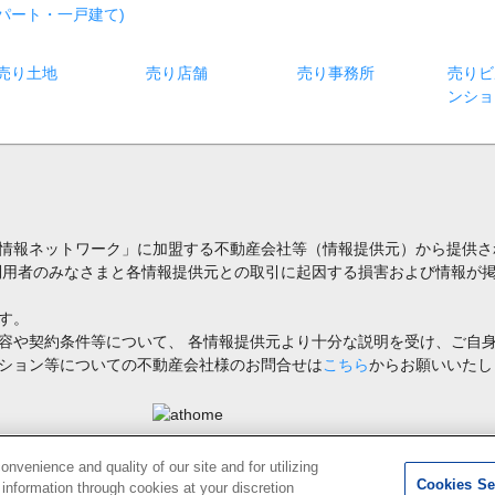
パート・一戸建て)
売り土地
売り店舗
売り事務所
売りビ
ンショ
情報ネットワーク」に加盟する不動産会社等（情報提供元）から提供さ
利用者のみなさまと各情報提供元との取引に起因する損害および情報が掲
す。
容や契約条件等について、 各情報提供元より十分な説明を受け、ご自
ション等についての不動産会社様のお問合せは
こちら
からお願いいたし
禁止します。著作権はアットホーム（株）またはその情報提供者に帰属します。
venience and quality of our site and for utilizing
Cookies Se
g information through cookies at your discretion