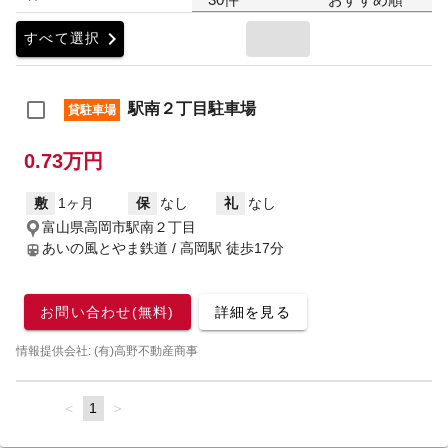
chevron_right
すべて選択
駅南２丁目駐車場
貸駐車場
0.73万円
敷
1ヶ月
保
なし
礼
なし
富山県高岡市駅南２丁目
あいの風とやま鉄道 / 高岡駅
徒歩17分
お問い合わせ(無料)
詳細を見る
情報提供会社: (有)高野不動産商事
page
You're
1
page
on