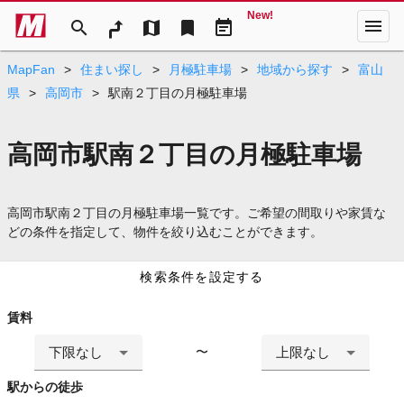
New!
menu
search
map
bookmark
event_note
MapFan
>
住まい探し
>
月極駐車場
>
地域から探す
>
富山
県
>
高岡市
>
駅南２丁目の月極駐車場
高岡市駅南２丁目の月極駐車場
高岡市駅南２丁目の月極駐車場一覧です。ご希望の間取りや家賃な
どの条件を指定して、物件を絞り込むことができます。
検索条件を設定する
賃料
下限なし
上限なし
〜
駅からの徒歩