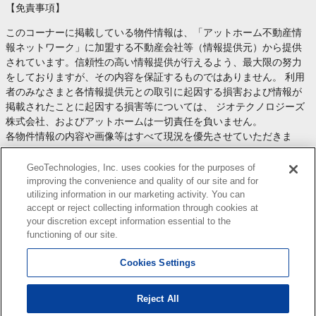
【免責事項】
このコーナーに掲載している物件情報は、「アットホーム不動産情
報ネットワーク」に加盟する不動産会社等（情報提供元）から提供
されています。信頼性の高い情報提供が行えるよう、最大限の努力
をしておりますが、その内容を保証するものではありません。 利用
者のみなさまと各情報提供元との取引に起因する損害および情報が
掲載されたことに起因する損害等については、 ジオテクノロジーズ
株式会社、およびアットホームは一切責任を負いません。
各物件情報の内容や画像等はすべて現況を優先させていただきま
す。
お取引等（お取引の準備、資金調達等を含みます）の際には、内容
GeoTechnologies, Inc. uses cookies for the purposes of
や契約条件等について、 各情報提供元より十分な説明を受け、ご自
improving the convenience and quality of our site and for
utilizing information in our marketing activity. You can
身でご確認の上、判断してください。
accept or reject collecting information through cookies at
このコーナーへの物件情報のご掲載、その他不動産業務ソリューシ
your discretion except information essential to the
ョン等についての不動産会社様のお問合せは
こちら
からお願いいた
functioning of our site.
します。
Cookies Settings
Reject All
Copyright(c) At Home Co.,Ltd. このサイトに掲載している情報の無断転載を禁止します。著作権
はアットホーム（株）またはその情報提供者に帰属します。