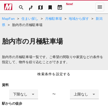
New!
menu
search
map
bookmark
event_note
MapFan
>
住まい探し
>
月極駐車場
>
地域から探す
>
新潟
県
>
胎内市の月極駐車場
胎内市の月極駐車場
胎内市の月極駐車場一覧です。ご希望の間取りや家賃などの条件を
指定して、物件を絞り込むことができます。
検索条件を設定する
賃料
下限なし
上限なし
〜
駅からの徒歩