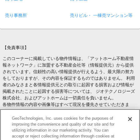
売り事務所
売りビル・ 一棟売マンション等
【免責事項】
このコーナーに掲載している物件情報は、「アットホーム不動産情
報ネットワーク」に加盟する不動産会社等（情報提供元）から提供
されています。信頼性の高い情報提供が行えるよう、最大限の努力
をしておりますが、その内容を保証するものではありません。 利用
者のみなさまと各情報提供元との取引に起因する損害および情報が
掲載されたことに起因する損害等については、 ジオテクノロジーズ
株式会社、およびアットホームは一切責任を負いません。
各物件情報の内容や画像等はすべて現況を優先させていただきま
す。
お取引等（お取引の準備、資金調達等を含みます）の際には、内容
GeoTechnologies, Inc. uses cookies for the purposes of
や契約条件等について、 各情報提供元より十分な説明を受け、ご自
improving the convenience and quality of our site and for
utilizing information in our marketing activity. You can
身でご確認の上、判断してください。
accept or reject collecting information through cookies at
このコーナーへの物件情報のご掲載、その他不動産業務ソリューシ