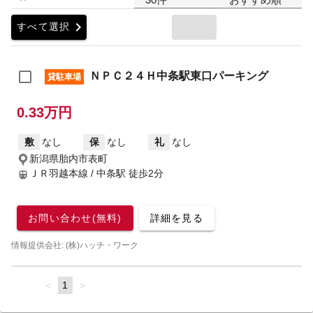
chevron_right
すべて選択
ＮＰＣ２４Ｈ中条駅東口パーキング
貸駐車場
0.33万円
敷
なし
保
なし
礼
なし
新潟県胎内市表町
ＪＲ羽越本線 / 中条駅
徒歩2分
お問い合わせ(無料)
詳細を見る
情報提供会社: (株)ハッチ・ワーク
page
You're
1
page
on