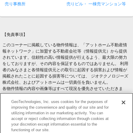
売り事務所
売りビル・ 一棟売マンション等
【免責事項】
このコーナーに掲載している物件情報は、「アットホーム不動産情
報ネットワーク」に加盟する不動産会社等（情報提供元）から提供
されています。信頼性の高い情報提供が行えるよう、最大限の努力
をしておりますが、その内容を保証するものではありません。 利用
者のみなさまと各情報提供元との取引に起因する損害および情報が
掲載されたことに起因する損害等については、 ジオテクノロジーズ
株式会社、およびアットホームは一切責任を負いません。
各物件情報の内容や画像等はすべて現況を優先させていただきま
す。
お取引等（お取引の準備、資金調達等を含みます）の際には、内容
GeoTechnologies, Inc. uses cookies for the purposes of
や契約条件等について、 各情報提供元より十分な説明を受け、ご自
improving the convenience and quality of our site and for
utilizing information in our marketing activity. You can
身でご確認の上、判断してください。
accept or reject collecting information through cookies at
このコーナーへの物件情報のご掲載、その他不動産業務ソリューシ
your discretion except information essential to the
ョン等についての不動産会社様のお問合せは
こちら
からお願いいた
functioning of our site.
します。