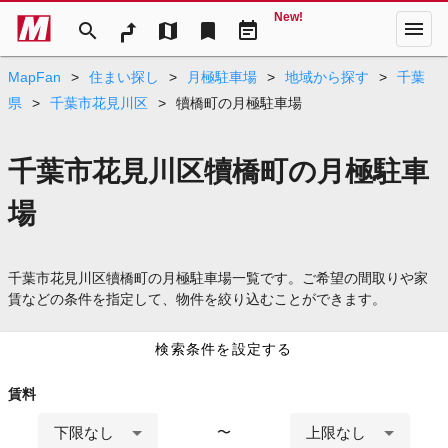
New!
menu
search
map
bookmark
event_note
MapFan
>
住まい探し
>
月極駐車場
>
地域から探す
>
千葉
県
>
千葉市花見川区
>
犢橋町の月極駐車場
千葉市花見川区犢橋町の月極駐車
場
千葉市花見川区犢橋町の月極駐車場一覧です。ご希望の間取りや家
賃などの条件を指定して、物件を絞り込むことができます。
検索条件を設定する
賃料
下限なし
上限なし
〜