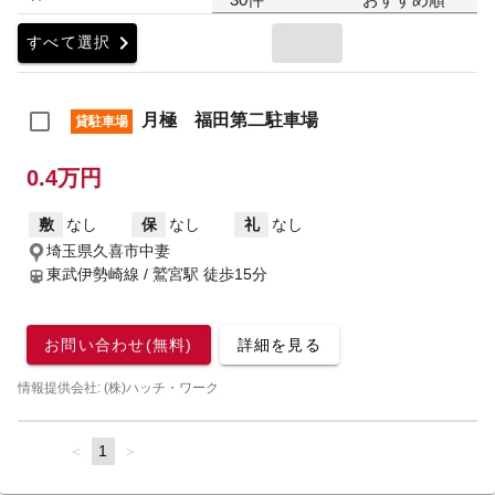
chevron_right
すべて選択
月極 福田第二駐車場
貸駐車場
0.4万円
敷
なし
保
なし
礼
なし
埼玉県久喜市中妻
東武伊勢崎線 / 鷲宮駅
徒歩15分
お問い合わせ(無料)
詳細を見る
情報提供会社: (株)ハッチ・ワーク
page
You're
1
page
on