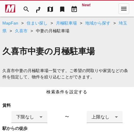
New!
menu
search
map
bookmark
event_note
MapFan
>
住まい探し
>
月極駐車場
>
地域から探す
>
埼玉
県
>
久喜市
>
中妻の月極駐車場
久喜市中妻の月極駐車場
久喜市中妻の月極駐車場一覧です。ご希望の間取りや家賃などの条
件を指定して、物件を絞り込むことができます。
検索条件を設定する
賃料
下限なし
上限なし
〜
駅からの徒歩