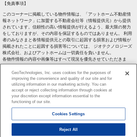
【免責事項】
このコーナーに掲載している物件情報は、「アットホーム不動産情
報ネットワーク」に加盟する不動産会社等（情報提供元）から提供
されています。信頼性の高い情報提供が行えるよう、最大限の努力
をしておりますが、その内容を保証するものではありません。 利用
者のみなさまと各情報提供元との取引に起因する損害および情報が
掲載されたことに起因する損害等については、 ジオテクノロジーズ
株式会社、およびアットホームは一切責任を負いません。
各物件情報の内容や画像等はすべて現況を優先させていただきま
す。
お取引等（お取引の準備、資金調達等を含みます）の際には、内容
GeoTechnologies, Inc. uses cookies for the purposes of
や契約条件等について、 各情報提供元より十分な説明を受け、ご自
improving the convenience and quality of our site and for
utilizing information in our marketing activity. You can
身でご確認の上、判断してください。
accept or reject collecting information through cookies at
このコーナーへの物件情報のご掲載、その他不動産業務ソリューシ
your discretion except information essential to the
ョン等についての不動産会社様のお問合せは
こちら
からお願いいた
functioning of our site.
します。
Cookies Settings
Reject All
Copyright(c) At Home Co.,Ltd. このサイトに掲載している情報の無断転載を禁止します。著作権
はアットホーム（株）またはその情報提供者に帰属します。