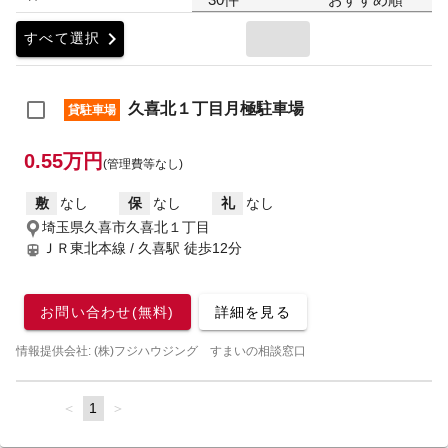
chevron_right
すべて選択
久喜北１丁目月極駐車場
貸駐車場
0.55万円
(管理費等なし)
敷
なし
保
なし
礼
なし
埼玉県久喜市久喜北１丁目
ＪＲ東北本線 / 久喜駅
徒歩12分
お問い合わせ(無料)
詳細を見る
情報提供会社: (株)フジハウジング すまいの相談窓口
page
You're
1
page
on