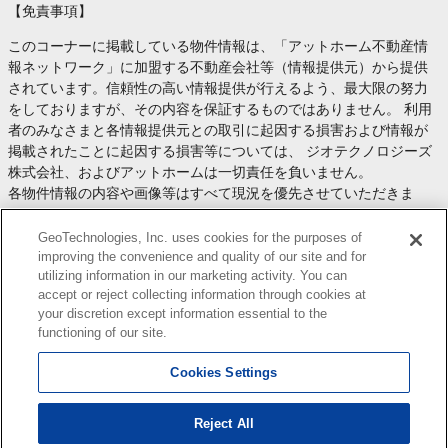
【免責事項】
このコーナーに掲載している物件情報は、「アットホーム不動産情
報ネットワーク」に加盟する不動産会社等（情報提供元）から提供
されています。信頼性の高い情報提供が行えるよう、最大限の努力
をしておりますが、その内容を保証するものではありません。 利用
者のみなさまと各情報提供元との取引に起因する損害および情報が
掲載されたことに起因する損害等については、 ジオテクノロジーズ
株式会社、およびアットホームは一切責任を負いません。
各物件情報の内容や画像等はすべて現況を優先させていただきま
す。
お取引等（お取引の準備、資金調達等を含みます）の際には、内容
GeoTechnologies, Inc. uses cookies for the purposes of
や契約条件等について、 各情報提供元より十分な説明を受け、ご自
improving the convenience and quality of our site and for
utilizing information in our marketing activity. You can
身でご確認の上、判断してください。
accept or reject collecting information through cookies at
このコーナーへの物件情報のご掲載、その他不動産業務ソリューシ
your discretion except information essential to the
ョン等についての不動産会社様のお問合せは
こちら
からお願いいた
functioning of our site.
します。
Cookies Settings
Reject All
Copyright(c) At Home Co.,Ltd. このサイトに掲載している情報の無断転載を禁止します。著作権
はアットホーム（株）またはその情報提供者に帰属します。