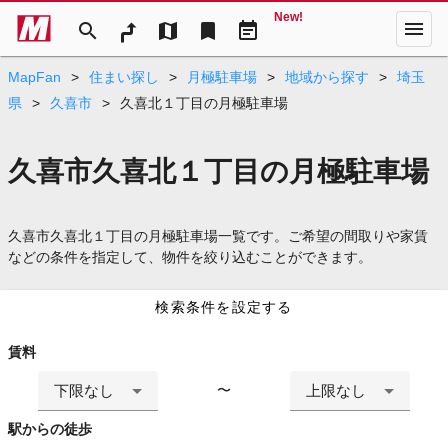
New!
menu
search
map
bookmark
event_note
MapFan
>
住まい探し
>
月極駐車場
>
地域から探す
>
埼玉
県
>
久喜市
>
久喜北１丁目の月極駐車場
久喜市久喜北１丁目の月極駐車場
久喜市久喜北１丁目の月極駐車場一覧です。ご希望の間取りや家賃
などの条件を指定して、物件を絞り込むことができます。
検索条件を設定する
賃料
下限なし
上限なし
〜
駅からの徒歩