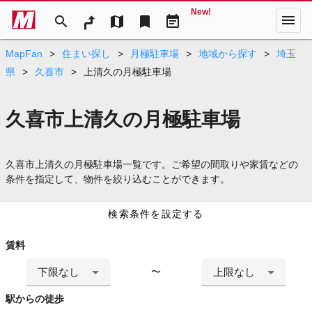
New!
menu
search
map
bookmark
event_note
MapFan
>
住まい探し
>
月極駐車場
>
地域から探す
>
埼玉
県
>
久喜市
>
上清久の月極駐車場
久喜市上清久の月極駐車場
久喜市上清久の月極駐車場一覧です。ご希望の間取りや家賃などの
条件を指定して、物件を絞り込むことができます。
検索条件を設定する
賃料
下限なし
上限なし
〜
駅からの徒歩