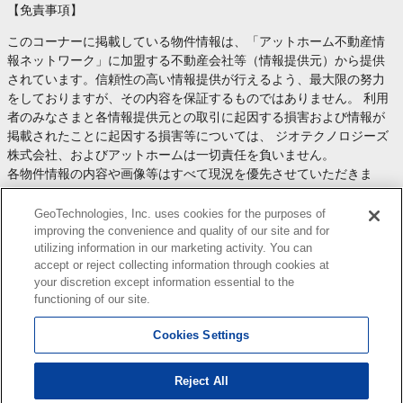
【免責事項】
このコーナーに掲載している物件情報は、「アットホーム不動産情
報ネットワーク」に加盟する不動産会社等（情報提供元）から提供
されています。信頼性の高い情報提供が行えるよう、最大限の努力
をしておりますが、その内容を保証するものではありません。 利用
者のみなさまと各情報提供元との取引に起因する損害および情報が
掲載されたことに起因する損害等については、 ジオテクノロジーズ
株式会社、およびアットホームは一切責任を負いません。
各物件情報の内容や画像等はすべて現況を優先させていただきま
す。
お取引等（お取引の準備、資金調達等を含みます）の際には、内容
GeoTechnologies, Inc. uses cookies for the purposes of
や契約条件等について、 各情報提供元より十分な説明を受け、ご自
improving the convenience and quality of our site and for
utilizing information in our marketing activity. You can
身でご確認の上、判断してください。
accept or reject collecting information through cookies at
このコーナーへの物件情報のご掲載、その他不動産業務ソリューシ
your discretion except information essential to the
ョン等についての不動産会社様のお問合せは
こちら
からお願いいた
functioning of our site.
します。
Cookies Settings
Reject All
Copyright(c) At Home Co.,Ltd. このサイトに掲載している情報の無断転載を禁止します。著作権
はアットホーム（株）またはその情報提供者に帰属します。