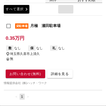
chevron_right
すべて選択
月極 瀬田駐車場
貸駐車場
0.35万円
敷
なし
保
なし
礼
なし
埼玉県久喜市上清久
無
お問い合わせ(無料)
詳細を見る
情報提供会社: (株)ハッチ・ワーク
page
You're
1
page
on