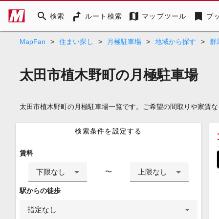
search
map
bookmark
検索
ルート検索
マップツール
ブ
MapFan
>
住まい探し
>
月極駐車場
>
地域から探す
>
群
太田市植木野町の月極駐車場
太田市植木野町の月極駐車場一覧です。ご希望の間取りや家賃な
検索条件を設定する
賃料
下限なし
上限なし
〜
駅からの徒歩
指定なし