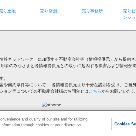
売り土地
売り店舗
売り事務所
売りビ
ンショ
情報ネットワーク」に加盟する不動産会社等（情報提供元）から提供さ
利用者のみなさまと各情報提供元との取引に起因する損害および情報が掲
す。
容や契約条件等について、 各情報提供元より十分な説明を受け、ご自
ション等についての不動産会社様のお問合せは
こちら
からお願いいたし
禁止します。著作権はアットホーム（株）またはその情報提供者に帰属します。
venience and quality of our site and for utilizing
Cookies Se
g information through cookies at your discretion
1
検索結果を見る
件