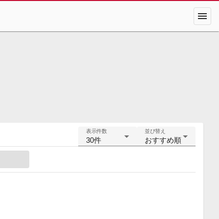
menu
表示件数
並び替え
30件
おすすめ順