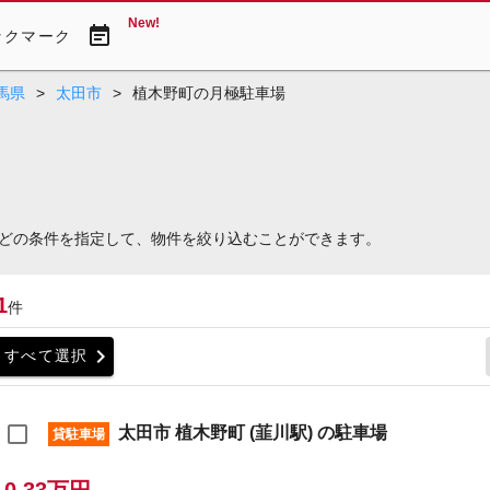
New!
event_note
ックマーク
馬県
>
太田市
>
植木野町の月極駐車場
どの条件を指定して、物件を絞り込むことができます。
1
件
chevron_right
すべて選択
太田市 植木野町 (韮川駅) の駐車場
貸駐車場