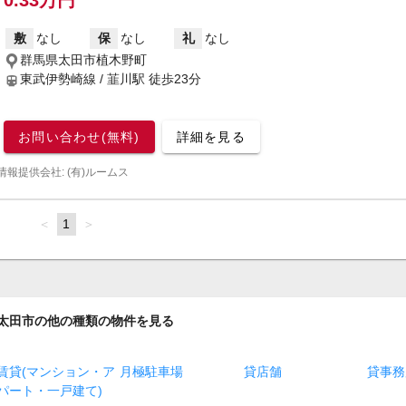
0.33万円
敷
なし
保
なし
礼
なし
群馬県太田市植木野町
東武伊勢崎線 / 韮川駅
徒歩23分
お問い合わせ(無料)
詳細を見る
情報提供会社: (有)ルームス
page
You're
1
page
on
page
太田市の他の種類の物件を見る
賃貸(マンション・ア
月極駐車場
貸店舗
貸事務
パート・一戸建て)