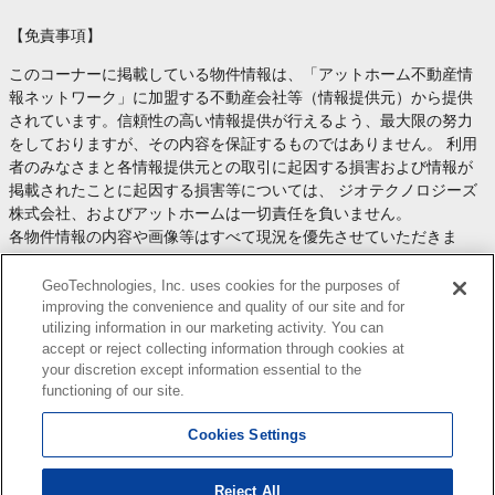
【免責事項】
このコーナーに掲載している物件情報は、「アットホーム不動産情
報ネットワーク」に加盟する不動産会社等（情報提供元）から提供
されています。信頼性の高い情報提供が行えるよう、最大限の努力
をしておりますが、その内容を保証するものではありません。 利用
者のみなさまと各情報提供元との取引に起因する損害および情報が
掲載されたことに起因する損害等については、 ジオテクノロジーズ
株式会社、およびアットホームは一切責任を負いません。
各物件情報の内容や画像等はすべて現況を優先させていただきま
す。
お取引等（お取引の準備、資金調達等を含みます）の際には、内容
GeoTechnologies, Inc. uses cookies for the purposes of
や契約条件等について、 各情報提供元より十分な説明を受け、ご自
improving the convenience and quality of our site and for
utilizing information in our marketing activity. You can
身でご確認の上、判断してください。
accept or reject collecting information through cookies at
このコーナーへの物件情報のご掲載、その他不動産業務ソリューシ
your discretion except information essential to the
ョン等についての不動産会社様のお問合せは
こちら
からお願いいた
functioning of our site.
します。
Cookies Settings
Reject All
Copyright(c) At Home Co.,Ltd. このサイトに掲載している情報の無断転載を禁止します。著作権