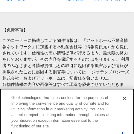
【免責事項】
このコーナーに掲載している物件情報は、「アットホーム不動産情
報ネットワーク」に加盟する不動産会社等（情報提供元）から提供
されています。信頼性の高い情報提供が行えるよう、最大限の努力
をしておりますが、その内容を保証するものではありません。 利用
者のみなさまと各情報提供元との取引に起因する損害および情報が
掲載されたことに起因する損害等については、 ジオテクノロジーズ
株式会社、およびアットホームは一切責任を負いません。
各物件情報の内容や画像等はすべて現況を優先させていただきま
す。
お取引等（お取引の準備、資金調達等を含みます）の際には、内容
GeoTechnologies, Inc. uses cookies for the purposes of
や契約条件等について、 各情報提供元より十分な説明を受け、ご自
improving the convenience and quality of our site and for
utilizing information in our marketing activity. You can
身でご確認の上、判断してください。
accept or reject collecting information through cookies at
このコーナーへの物件情報のご掲載、その他不動産業務ソリューシ
your discretion except information essential to the
ョン等についての不動産会社様のお問合せは
こちら
からお願いいた
functioning of our site.
します。