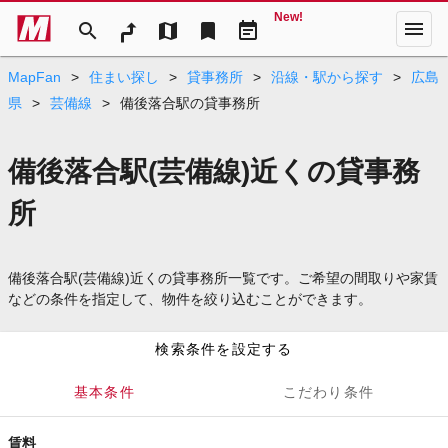
New!
menu
search
map
bookmark
event_note
MapFan
>
住まい探し
>
貸事務所
>
沿線・駅から探す
>
広島
県
>
芸備線
>
備後落合駅の貸事務所
備後落合駅(芸備線)近くの貸事務
所
備後落合駅(芸備線)近くの貸事務所一覧です。ご希望の間取りや家賃
などの条件を指定して、物件を絞り込むことができます。
検索条件を設定する
基本条件
こだわり条件
賃料