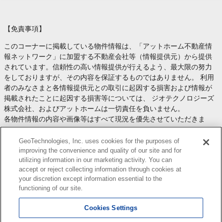
【免責事項】
このコーナーに掲載している物件情報は、「アットホーム不動産情
報ネットワーク」に加盟する不動産会社等（情報提供元）から提供
されています。信頼性の高い情報提供が行えるよう、最大限の努力
をしておりますが、その内容を保証するものではありません。 利用
者のみなさまと各情報提供元との取引に起因する損害および情報が
掲載されたことに起因する損害等については、 ジオテクノロジーズ
株式会社、およびアットホームは一切責任を負いません。
各物件情報の内容や画像等はすべて現況を優先させていただきま
す。
お取引等（お取引の準備、資金調達等を含みます）の際には、内容
GeoTechnologies, Inc. uses cookies for the purposes of
や契約条件等について、 各情報提供元より十分な説明を受け、ご自
improving the convenience and quality of our site and for
utilizing information in our marketing activity. You can
身でご確認の上、判断してください。
accept or reject collecting information through cookies at
このコーナーへの物件情報のご掲載、その他不動産業務ソリューシ
your discretion except information essential to the
ョン等についての不動産会社様のお問合せは
こちら
からお願いいた
functioning of our site.
します。
Cookies Settings