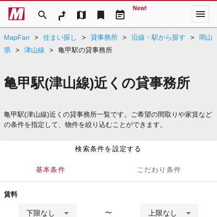
New!
menu
search
map
bookmark
event_note
MapFan
>
住まい探し
>
貸事務所
>
沿線・駅から探す
>
岡山
県
>
津山線
>
亀甲駅の貸事務所
亀甲駅(津山線)近くの貸事務所
亀甲駅(津山線)近くの貸事務所一覧です。ご希望の間取りや家賃など
の条件を指定して、物件を絞り込むことができます。
検索条件を設定する
基本条件
こだわり条件
賃料
下限なし
上限なし
〜