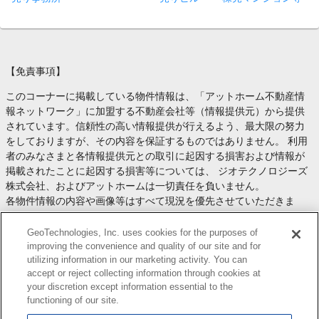
【免責事項】
このコーナーに掲載している物件情報は、「アットホーム不動産情
報ネットワーク」に加盟する不動産会社等（情報提供元）から提供
されています。信頼性の高い情報提供が行えるよう、最大限の努力
をしておりますが、その内容を保証するものではありません。 利用
者のみなさまと各情報提供元との取引に起因する損害および情報が
掲載されたことに起因する損害等については、 ジオテクノロジーズ
株式会社、およびアットホームは一切責任を負いません。
各物件情報の内容や画像等はすべて現況を優先させていただきま
す。
お取引等（お取引の準備、資金調達等を含みます）の際には、内容
GeoTechnologies, Inc. uses cookies for the purposes of
や契約条件等について、 各情報提供元より十分な説明を受け、ご自
improving the convenience and quality of our site and for
utilizing information in our marketing activity. You can
身でご確認の上、判断してください。
accept or reject collecting information through cookies at
このコーナーへの物件情報のご掲載、その他不動産業務ソリューシ
your discretion except information essential to the
ョン等についての不動産会社様のお問合せは
こちら
からお願いいた
functioning of our site.
します。