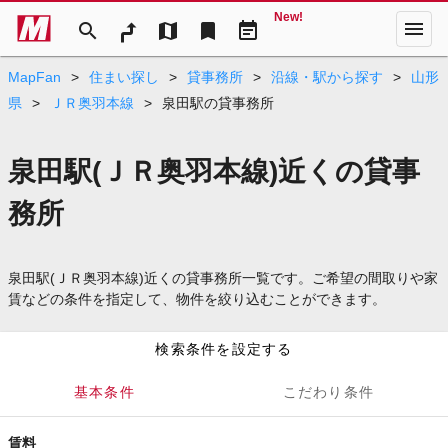
New!
menu
search
map
bookmark
event_note
MapFan
>
住まい探し
>
貸事務所
>
沿線・駅から探す
>
山形
県
>
ＪＲ奥羽本線
>
泉田駅の貸事務所
泉田駅(ＪＲ奥羽本線)近くの貸事
務所
泉田駅(ＪＲ奥羽本線)近くの貸事務所一覧です。ご希望の間取りや家
賃などの条件を指定して、物件を絞り込むことができます。
検索条件を設定する
基本条件
こだわり条件
賃料