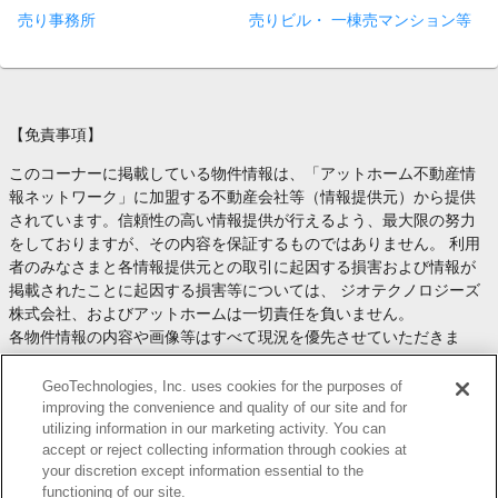
売り事務所
売りビル・ 一棟売マンション等
【免責事項】
このコーナーに掲載している物件情報は、「アットホーム不動産情
報ネットワーク」に加盟する不動産会社等（情報提供元）から提供
されています。信頼性の高い情報提供が行えるよう、最大限の努力
をしておりますが、その内容を保証するものではありません。 利用
者のみなさまと各情報提供元との取引に起因する損害および情報が
掲載されたことに起因する損害等については、 ジオテクノロジーズ
株式会社、およびアットホームは一切責任を負いません。
各物件情報の内容や画像等はすべて現況を優先させていただきま
す。
お取引等（お取引の準備、資金調達等を含みます）の際には、内容
GeoTechnologies, Inc. uses cookies for the purposes of
や契約条件等について、 各情報提供元より十分な説明を受け、ご自
improving the convenience and quality of our site and for
utilizing information in our marketing activity. You can
身でご確認の上、判断してください。
accept or reject collecting information through cookies at
このコーナーへの物件情報のご掲載、その他不動産業務ソリューシ
your discretion except information essential to the
ョン等についての不動産会社様のお問合せは
こちら
からお願いいた
functioning of our site.