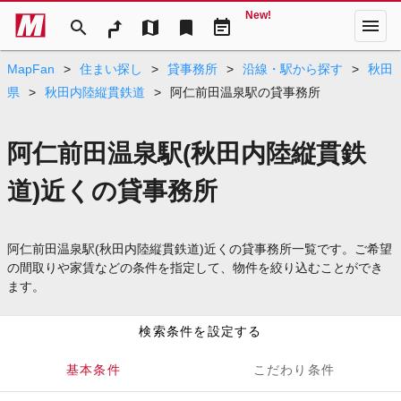
New!
menu
search
map
bookmark
event_note
MapFan
>
住まい探し
>
貸事務所
>
沿線・駅から探す
>
秋田
県
>
秋田内陸縦貫鉄道
>
阿仁前田温泉駅の貸事務所
阿仁前田温泉駅(秋田内陸縦貫鉄
道)近くの貸事務所
阿仁前田温泉駅(秋田内陸縦貫鉄道)近くの貸事務所一覧です。ご希望
の間取りや家賃などの条件を指定して、物件を絞り込むことができ
ます。
検索条件を設定する
基本条件
こだわり条件