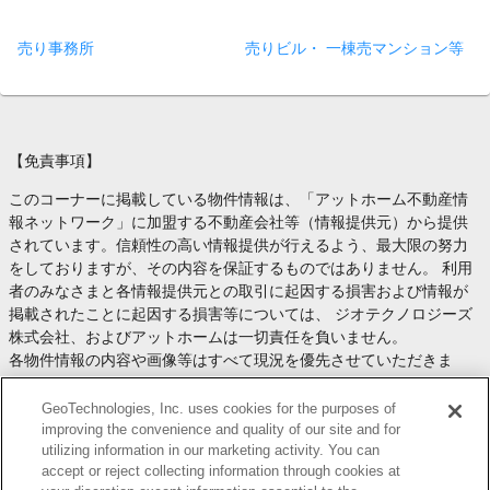
売り事務所
売りビル・ 一棟売マンション等
【免責事項】
このコーナーに掲載している物件情報は、「アットホーム不動産情
報ネットワーク」に加盟する不動産会社等（情報提供元）から提供
されています。信頼性の高い情報提供が行えるよう、最大限の努力
をしておりますが、その内容を保証するものではありません。 利用
者のみなさまと各情報提供元との取引に起因する損害および情報が
掲載されたことに起因する損害等については、 ジオテクノロジーズ
株式会社、およびアットホームは一切責任を負いません。
各物件情報の内容や画像等はすべて現況を優先させていただきま
す。
お取引等（お取引の準備、資金調達等を含みます）の際には、内容
GeoTechnologies, Inc. uses cookies for the purposes of
や契約条件等について、 各情報提供元より十分な説明を受け、ご自
improving the convenience and quality of our site and for
utilizing information in our marketing activity. You can
身でご確認の上、判断してください。
accept or reject collecting information through cookies at
このコーナーへの物件情報のご掲載、その他不動産業務ソリューシ