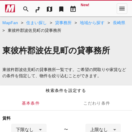
New!
menu
search
map
bookmark
event_note
MapFan
>
住まい探し
>
貸事務所
>
地域から探す
>
長崎県
>
東彼杵郡波佐見町の貸事務所
東彼杵郡波佐見町の貸事務所
東彼杵郡波佐見町の貸事務所一覧です。ご希望の間取りや家賃など
の条件を指定して、物件を絞り込むことができます。
検索条件を設定する
基本条件
こだわり条件
賃料
下限なし
上限なし
〜