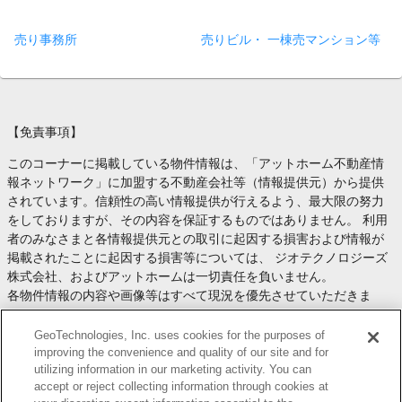
売り事務所
売りビル・ 一棟売マンション等
【免責事項】
このコーナーに掲載している物件情報は、「アットホーム不動産情
報ネットワーク」に加盟する不動産会社等（情報提供元）から提供
されています。信頼性の高い情報提供が行えるよう、最大限の努力
をしておりますが、その内容を保証するものではありません。 利用
者のみなさまと各情報提供元との取引に起因する損害および情報が
掲載されたことに起因する損害等については、 ジオテクノロジーズ
株式会社、およびアットホームは一切責任を負いません。
各物件情報の内容や画像等はすべて現況を優先させていただきま
す。
お取引等（お取引の準備、資金調達等を含みます）の際には、内容
GeoTechnologies, Inc. uses cookies for the purposes of
や契約条件等について、 各情報提供元より十分な説明を受け、ご自
improving the convenience and quality of our site and for
utilizing information in our marketing activity. You can
身でご確認の上、判断してください。
accept or reject collecting information through cookies at
このコーナーへの物件情報のご掲載、その他不動産業務ソリューシ