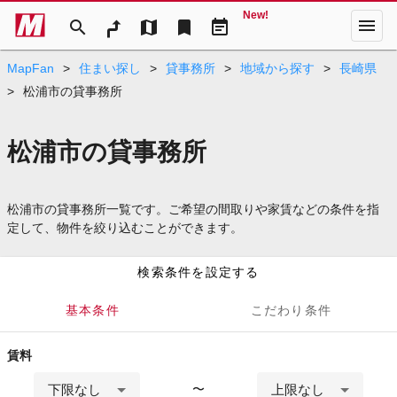
New!
menu
search
map
bookmark
event_note
MapFan
>
住まい探し
>
貸事務所
>
地域から探す
>
長崎県
>
松浦市の貸事務所
松浦市の貸事務所
松浦市の貸事務所一覧です。ご希望の間取りや家賃などの条件を指
定して、物件を絞り込むことができます。
検索条件を設定する
基本条件
こだわり条件
賃料
下限なし
上限なし
〜