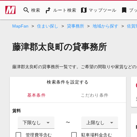
search
map
bookmark
検索
ルート検索
マップツール
ブ
MapFan
>
住まい探し
>
貸事務所
>
地域から探す
>
佐賀
藤津郡太良町の貸事務所
藤津郡太良町の貸事務所一覧です。ご希望の間取りや家賃などの
検索条件を設定する
基本条件
こだわり条件
賃料
下限なし
上限なし
〜
管理費等含む
駐車場料金含む