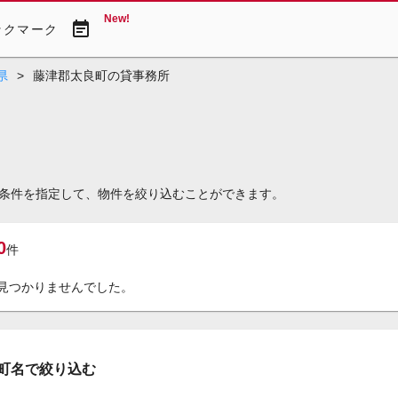
New!
event_note
ックマーク
県
>
藤津郡太良町の貸事務所
条件を指定して、物件を絞り込むことができます。
0
件
見つかりませんでした。
町名で絞り込む