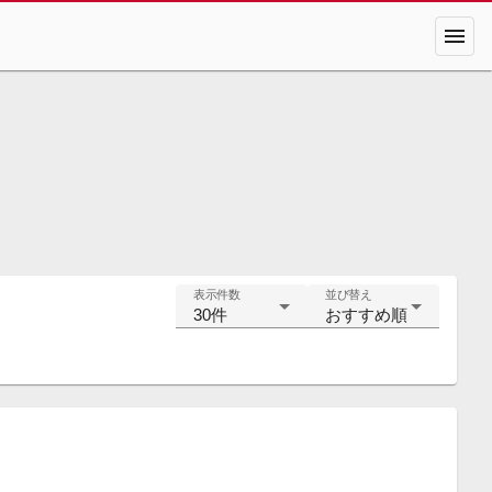
menu
表示件数
並び替え
30件
おすすめ順