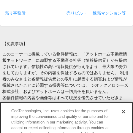
売り事務所
売りビル・ 一棟売マンション等
【免責事項】
このコーナーに掲載している物件情報は、「アットホーム不動産情
報ネットワーク」に加盟する不動産会社等（情報提供元）から提供
されています。信頼性の高い情報提供が行えるよう、最大限の努力
をしておりますが、その内容を保証するものではありません。 利用
者のみなさまと各情報提供元との取引に起因する損害および情報が
掲載されたことに起因する損害等については、 ジオテクノロジーズ
株式会社、およびアットホームは一切責任を負いません。
各物件情報の内容や画像等はすべて現況を優先させていただきま
す。
お取引等（お取引の準備、資金調達等を含みます）の際には、内容
GeoTechnologies, Inc. uses cookies for the purposes of
や契約条件等について、 各情報提供元より十分な説明を受け、ご自
improving the convenience and quality of our site and for
utilizing information in our marketing activity. You can
身でご確認の上、判断してください。
accept or reject collecting information through cookies at
このコーナーへの物件情報のご掲載、その他不動産業務ソリューシ