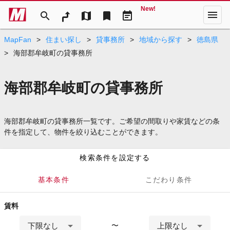
New!
menu
search
map
bookmark
event_note
MapFan
>
住まい探し
>
貸事務所
>
地域から探す
>
徳島県
>
海部郡牟岐町の貸事務所
海部郡牟岐町の貸事務所
海部郡牟岐町の貸事務所一覧です。ご希望の間取りや家賃などの条
件を指定して、物件を絞り込むことができます。
検索条件を設定する
基本条件
こだわり条件
賃料
下限なし
上限なし
〜