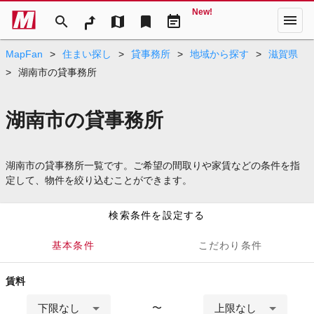
New!
menu
search
map
bookmark
event_note
MapFan
>
住まい探し
>
貸事務所
>
地域から探す
>
滋賀県
>
湖南市の貸事務所
湖南市の貸事務所
湖南市の貸事務所一覧です。ご希望の間取りや家賃などの条件を指
定して、物件を絞り込むことができます。
検索条件を設定する
基本条件
こだわり条件
賃料
下限なし
上限なし
〜