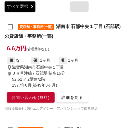
chevron_right
すべて選択
湖南市 石部中央１丁目 (石部駅)
貸店舗・事務所(一部)
の貸店舗・事務所(一部)
6.6万円
(管理費等なし)
敷
なし
保
1ヶ月
礼
1ヶ月
滋賀県湖南市石部中央１丁目
ＪＲ草津線 / 石部駅
徒歩15分
52.52㎡ 2階建/2階
1977年6月(築49年3ヶ月)
お問い合わせ(無料)
詳細を見る
情報提供会社: (株)エルアイシー アパマンショップ南草津店