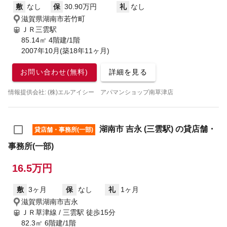
敷
なし
保
30.90万円
礼
なし
滋賀県湖南市若竹町
ＪＲ三雲駅
85.14㎡ 4階建/1階
2007年10月(築18年11ヶ月)
お問い合わせ(無料)
詳細を見る
情報提供会社: (株)エルアイシー アパマンショップ南草津店
湖南市 吉永 (三雲駅) の貸店舗・
貸店舗・事務所(一部)
事務所(一部)
16.5万円
敷
3ヶ月
保
なし
礼
1ヶ月
滋賀県湖南市吉永
ＪＲ草津線 / 三雲駅
徒歩15分
82.3㎡ 6階建/1階