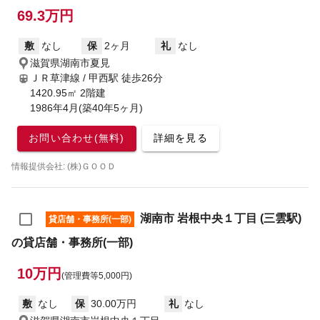
69.3万円
敷
なし
保
2ヶ月
礼
なし
滋賀県湖南市夏見
ＪＲ草津線 / 甲西駅
徒歩26分
1420.95㎡ 2階建
1986年4月(築40年5ヶ月)
お問い合わせ(無料)
詳細を見る
情報提供会社: (株)ＧＯＯＤ
湖南市 岩根中央１丁目 (三雲駅)
貸店舗・事務所(一部)
の貸店舗・事務所(一部)
10万円
(管理費等5,000円)
敷
なし
保
30.00万円
礼
なし