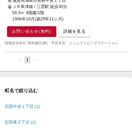
滋賀県湖南市岩根中央１丁目
ＪＲ草津線 / 三雲駅
徒歩30分
55.0㎡ 4階建/1階
1996年10月(築29年11ヶ月)
お問い合わせ(無料)
詳細を見る
情報提供会社: 西村建設(株) 甲賀支店 ニシムラリビングステーション
page
You're
1
page
on
page
町名で絞り込む
石部中央１丁目 (1)
石部東２丁目 (1)