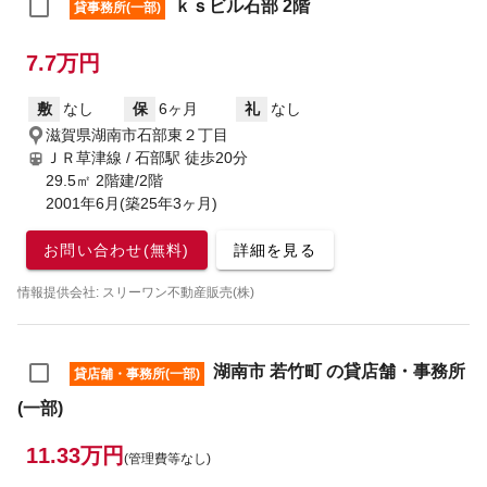
ｋｓビル石部 2階
貸事務所(一部)
7.7万円
敷
なし
保
6ヶ月
礼
なし
滋賀県湖南市石部東２丁目
ＪＲ草津線 / 石部駅
徒歩20分
29.5㎡ 2階建/2階
2001年6月(築25年3ヶ月)
お問い合わせ(無料)
詳細を見る
情報提供会社: スリーワン不動産販売(株)
湖南市 若竹町 の貸店舗・事務所
貸店舗・事務所(一部)
(一部)
11.33万円
(管理費等なし)