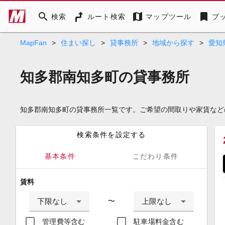
search
map
bookmark
検索
ルート検索
マップツール
ブ
MapFan
>
住まい探し
>
貸事務所
>
地域から探す
>
愛知
知多郡南知多町の貸事務所
知多郡南知多町の貸事務所一覧です。ご希望の間取りや家賃など
検索条件を設定する
基本条件
こだわり条件
賃料
下限なし
上限なし
〜
管理費等含む
駐車場料金含む