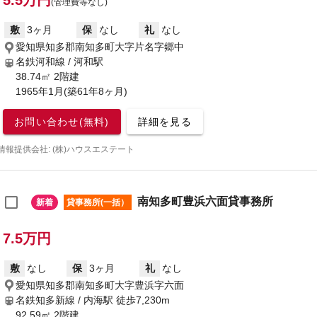
5.5万円
(管理費等なし)
敷
3ヶ月
保
なし
礼
なし
愛知県知多郡南知多町大字片名字郷中
名鉄河和線 / 河和駅
38.74㎡ 2階建
1965年1月(築61年8ヶ月)
お問い合わせ(無料)
詳細を見る
情報提供会社: (株)ハウスエステート
南知多町豊浜六面貸事務所
新着
貸事務所(一括）
7.5万円
敷
なし
保
3ヶ月
礼
なし
愛知県知多郡南知多町大字豊浜字六面
名鉄知多新線 / 内海駅
徒歩7,230m
92.59㎡ 2階建