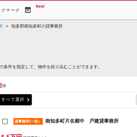
New!
event_note
ックマーク
県
>
知多郡南知多町の貸事務所
の条件を指定して、物件を絞り込むことができます。
2
件
chevron_right
すべて選択
南知多町片名郷中 戸建貸事務所
貸事務所(一括）