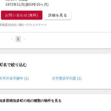
1972年11月(築53年10ヶ月)
お問い合わせ(無料)
詳細を見る
情報提供会社: (株)ハウスエステート
page
You're
1
page
on
page
町名で絞り込む
大字片名字郷中 (1)
大字豊浜字六面 (1)
知多郡南知多町の他の種類の物件を見る