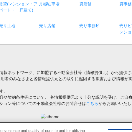
賃貸(マンション・ア
月極駐車場
貸店舗
貸事務
パート・一戸建て)
売り土地
売り店舗
売り事務所
売りビ
ンショ
情報ネットワーク」に加盟する不動産会社等（情報提供元）から提供さ
利用者のみなさまと各情報提供元との取引に起因する損害および情報が掲
す。
容や契約条件等について、 各情報提供元より十分な説明を受け、ご自
ション等についての不動産会社様のお問合せは
こちら
からお願いいたし
禁止します。著作権はアットホーム（株）またはその情報提供者に帰属します。
venience and quality of our site and for utilizing