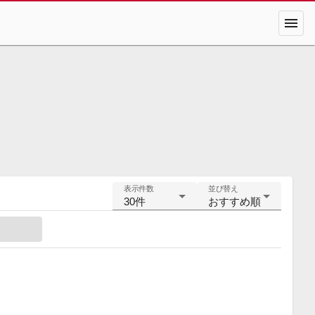
menu
表示件数
並び替え
30件
おすすめ順