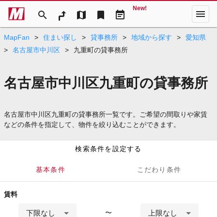
New!
menu
search
map
bookmark
event_note
MapFan
>
住まい探し
>
貸事務所
>
地域から探す
>
愛知県
>
名古屋市中川区
>
九重町の貸事務所
名古屋市中川区九重町の貸事務所
名古屋市中川区九重町の貸事務所一覧です。ご希望の間取りや家賃
などの条件を指定して、物件を絞り込むことができます。
検索条件を設定する
基本条件
こだわり条件
賃料
下限なし
上限なし
〜