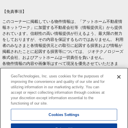
【免責事項】
このコーナーに掲載している物件情報は、「アットホーム不動産情
報ネットワーク」に加盟する不動産会社等（情報提供元）から提供
されています。信頼性の高い情報提供が行えるよう、最大限の努力
をしておりますが、その内容を保証するものではありません。 利用
者のみなさまと各情報提供元との取引に起因する損害および情報が
掲載されたことに起因する損害等については、 ジオテクノロジーズ
株式会社、およびアットホームは一切責任を負いません。
各物件情報の内容や画像等はすべて現況を優先させていただきま
す。
お取引等（お取引の準備、資金調達等を含みます）の際には、内容
GeoTechnologies, Inc. uses cookies for the purposes of
や契約条件等について、 各情報提供元より十分な説明を受け、ご自
improving the convenience and quality of our site and for
utilizing information in our marketing activity. You can
身でご確認の上、判断してください。
accept or reject collecting information through cookies at
このコーナーへの物件情報のご掲載、その他不動産業務ソリューシ
your discretion except information essential to the
ョン等についての不動産会社様のお問合せは
こちら
からお願いいた
functioning of our site.
します。
Cookies Settings