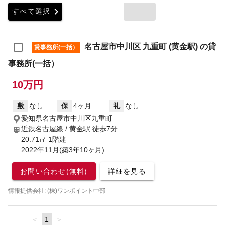
chevron_right
すべて選択
名古屋市中川区 九重町 (黄金駅) の貸
貸事務所(一括）
事務所(一括）
10万円
敷
なし
保
4ヶ月
礼
なし
愛知県名古屋市中川区九重町
近鉄名古屋線 / 黄金駅
徒歩7分
20.71㎡ 1階建
2022年11月(築3年10ヶ月)
お問い合わせ(無料)
詳細を見る
情報提供会社: (株)ワンポイント中部
page
You're
1
page