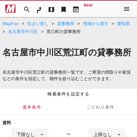
New!
menu
search
map
bookmark
event_note
MapFan
>
住まい探し
>
貸事務所
>
地域から探す
>
愛知県
>
名古屋市中川区
>
荒江町の貸事務所
名古屋市中川区荒江町の貸事務所
名古屋市中川区荒江町の貸事務所一覧です。ご希望の間取りや家賃
などの条件を指定して、物件を絞り込むことができます。
検索条件を設定する
基本条件
こだわり条件
賃料
下限なし
上限なし
〜