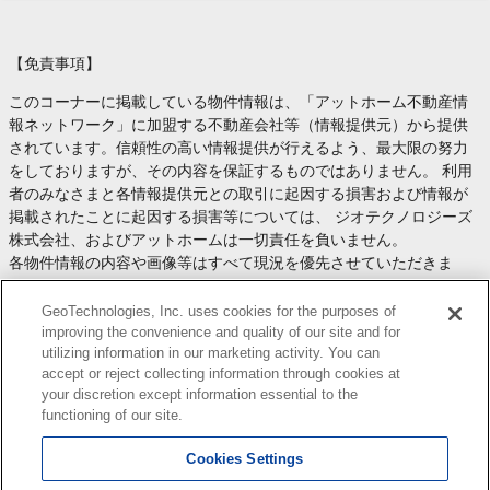
【免責事項】
このコーナーに掲載している物件情報は、「アットホーム不動産情
報ネットワーク」に加盟する不動産会社等（情報提供元）から提供
されています。信頼性の高い情報提供が行えるよう、最大限の努力
をしておりますが、その内容を保証するものではありません。 利用
者のみなさまと各情報提供元との取引に起因する損害および情報が
掲載されたことに起因する損害等については、 ジオテクノロジーズ
株式会社、およびアットホームは一切責任を負いません。
各物件情報の内容や画像等はすべて現況を優先させていただきま
す。
お取引等（お取引の準備、資金調達等を含みます）の際には、内容
GeoTechnologies, Inc. uses cookies for the purposes of
や契約条件等について、 各情報提供元より十分な説明を受け、ご自
improving the convenience and quality of our site and for
utilizing information in our marketing activity. You can
身でご確認の上、判断してください。
accept or reject collecting information through cookies at
このコーナーへの物件情報のご掲載、その他不動産業務ソリューシ
your discretion except information essential to the
ョン等についての不動産会社様のお問合せは
こちら
からお願いいた
functioning of our site.
します。
Cookies Settings