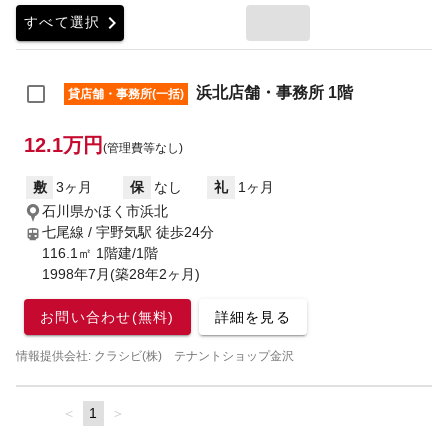
chevron_right
すべて選択
浜北店舗・事務所 1階
貸店舗・事務所(一括)
12.1万円
(管理費等なし)
敷
3ヶ月
保
なし
礼
1ヶ月
石川県かほく市浜北
七尾線 / 宇野気駅
徒歩24分
116.1㎡ 1階建/1階
1998年7月(築28年2ヶ月)
お問い合わせ(無料)
詳細を見る
情報提供会社: クラシビ(株) テナントショップ金沢
page
You're
1
page
on