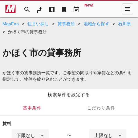
New!
menu
search
map
bookmark
event_note
MapFan
>
住まい探し
>
貸事務所
>
地域から探す
>
石川県
>
かほく市の貸事務所
かほく市の貸事務所
かほく市の貸事務所一覧です。ご希望の間取りや家賃などの条件を
指定して、物件を絞り込むことができます。
検索条件を設定する
基本条件
こだわり条件
賃料
下限なし
上限なし
〜