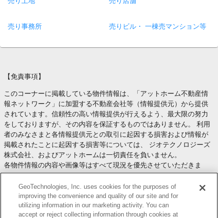
売り土地
売り店舗
売り事務所
売りビル・ 一棟売マンション等
【免責事項】
このコーナーに掲載している物件情報は、「アットホーム不動産情
報ネットワーク」に加盟する不動産会社等（情報提供元）から提供
されています。信頼性の高い情報提供が行えるよう、最大限の努力
をしておりますが、その内容を保証するものではありません。 利用
者のみなさまと各情報提供元との取引に起因する損害および情報が
掲載されたことに起因する損害等については、 ジオテクノロジーズ
株式会社、およびアットホームは一切責任を負いません。
各物件情報の内容や画像等はすべて現況を優先させていただきま
す。
お取引等（お取引の準備、資金調達等を含みます）の際には、内容
GeoTechnologies, Inc. uses cookies for the purposes of
や契約条件等について、 各情報提供元より十分な説明を受け、ご自
improving the convenience and quality of our site and for
utilizing information in our marketing activity. You can
身でご確認の上、判断してください。
accept or reject collecting information through cookies at
このコーナーへの物件情報のご掲載、その他不動産業務ソリューシ