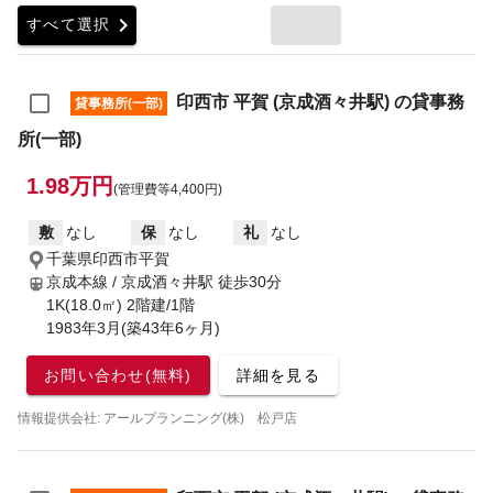
chevron_right
すべて選択
印西市 平賀 (京成酒々井駅) の貸事務
貸事務所(一部)
所(一部)
1.98万円
(管理費等4,400円)
敷
なし
保
なし
礼
なし
千葉県印西市平賀
京成本線 / 京成酒々井駅
徒歩30分
1K(18.0㎡) 2階建/1階
1983年3月(築43年6ヶ月)
お問い合わせ(無料)
詳細を見る
情報提供会社: アールプランニング(株) 松戸店