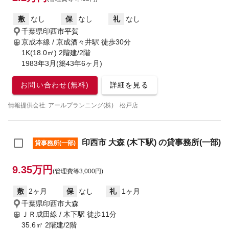
敷
なし
保
なし
礼
なし
千葉県印西市平賀
京成本線 / 京成酒々井駅
徒歩30分
1K(18.0㎡) 2階建/2階
1983年3月(築43年6ヶ月)
お問い合わせ(無料)
詳細を見る
情報提供会社: アールプランニング(株) 松戸店
印西市 大森 (木下駅) の貸事務所(一部)
貸事務所(一部)
9.35万円
(管理費等3,000円)
敷
2ヶ月
保
なし
礼
1ヶ月
千葉県印西市大森
ＪＲ成田線 / 木下駅
徒歩11分
35.6㎡ 2階建/2階