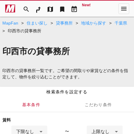
New!
menu
search
map
bookmark
event_note
MapFan
>
住まい探し
>
貸事務所
>
地域から探す
>
千葉県
>
印西市の貸事務所
印西市の貸事務所
印西市の貸事務所一覧です。ご希望の間取りや家賃などの条件を指
定して、物件を絞り込むことができます。
検索条件を設定する
基本条件
こだわり条件
賃料
下限なし
上限なし
〜