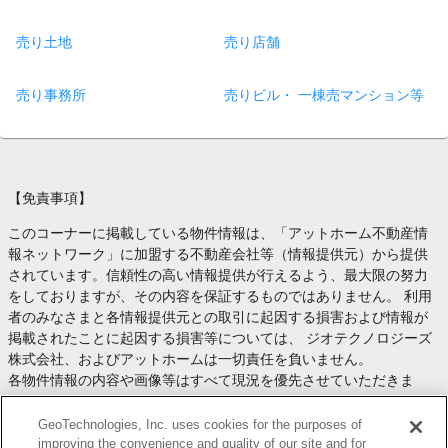
売り土地
売り店舗
売り事務所
売りビル・ 一棟売マンション等
【免責事項】
このコーナーに掲載している物件情報は、「アットホーム不動産情
報ネットワーク」に加盟する不動産会社等（情報提供元）から提供
されています。信頼性の高い情報提供が行えるよう、最大限の努力
をしておりますが、その内容を保証するものではありません。 利用
者のみなさまと各情報提供元との取引に起因する損害および情報が
掲載されたことに起因する損害等については、 ジオテクノロジーズ
株式会社、およびアットホームは一切責任を負いません。
各物件情報の内容や画像等はすべて現況を優先させていただきま
す。
お取引等（お取引の準備、資金調達等を含みます）の際には、内容
GeoTechnologies, Inc. uses cookies for the purposes of
や契約条件等について、 各情報提供元より十分な説明を受け、ご自
improving the convenience and quality of our site and for