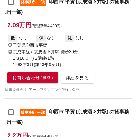
印西市 平賀 (京成酒々井駅) の貸事務
貸事務所(一部)
所(一部)
2.09万円
(管理費等4,400円)
敷
なし
保
なし
礼
なし
千葉県印西市平賀
京成本線 / 京成酒々井駅
徒歩30分
1K(18.0㎡) 2階建/1階
1983年3月(築43年6ヶ月)
お問い合わせ(無料)
詳細を見る
情報提供会社: アールプランニング(株) 松戸店
印西市 平賀 (京成酒々井駅) の貸事務
貸事務所(一部)
所(一部)
2.2万円
(管理費等4,400円)