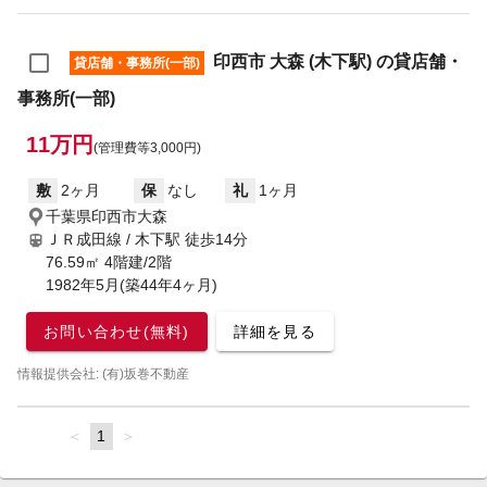
印西市 大森 (木下駅) の貸店舗・
貸店舗・事務所(一部)
事務所(一部)
11万円
(管理費等3,000円)
敷
2ヶ月
保
なし
礼
1ヶ月
千葉県印西市大森
ＪＲ成田線 / 木下駅
徒歩14分
76.59㎡ 4階建/2階
1982年5月(築44年4ヶ月)
お問い合わせ(無料)
詳細を見る
情報提供会社: (有)坂巻不動産
page
You're
1
page
on
page