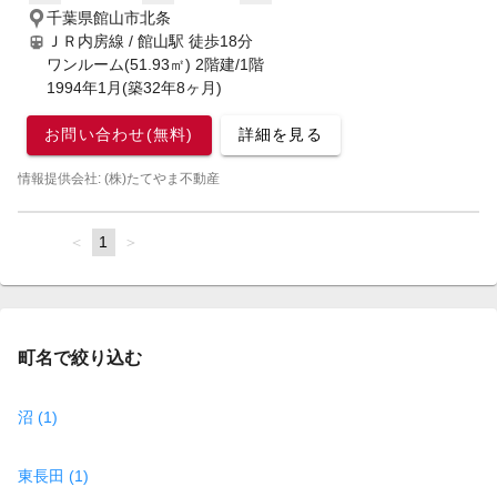
千葉県館山市北条
ＪＲ内房線 / 館山駅
徒歩18分
ワンルーム(51.93㎡) 2階建/1階
1994年1月(築32年8ヶ月)
お問い合わせ(無料)
詳細を見る
情報提供会社: (株)たてやま不動産
page
You're
1
page
on
page
町名で絞り込む
沼 (1)
東長田 (1)