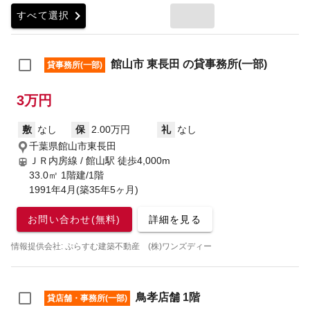
chevron_right
すべて選択
館山市 東長田 の貸事務所(一部)
貸事務所(一部)
3万円
敷
なし
保
2.00万円
礼
なし
千葉県館山市東長田
ＪＲ内房線 / 館山駅
徒歩4,000m
33.0㎡ 1階建/1階
1991年4月(築35年5ヶ月)
お問い合わせ(無料)
詳細を見る
情報提供会社: ぷらすむ建築不動産 (株)ワンズディー
鳥孝店舗 1階
貸店舗・事務所(一部)