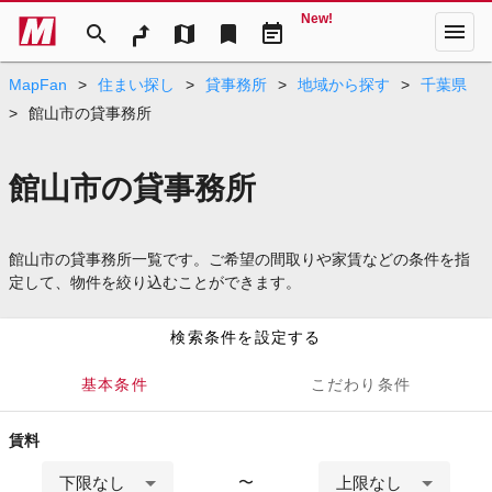
New!
menu
search
map
bookmark
event_note
MapFan
>
住まい探し
>
貸事務所
>
地域から探す
>
千葉県
>
館山市の貸事務所
館山市の貸事務所
館山市の貸事務所一覧です。ご希望の間取りや家賃などの条件を指
定して、物件を絞り込むことができます。
検索条件を設定する
基本条件
こだわり条件
賃料
下限なし
上限なし
〜