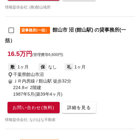
情報提供会社: (株)館山地所
館山市 沼 (館山駅) の貸事務所(一
貸事務所(一括）
括）
16.5万円
(管理費等6,600円)
敷
1ヶ月
保
なし
礼
1ヶ月
千葉県館山市沼
ＪＲ内房線 / 館山駅
徒歩32分
224.8㎡ 2階建
1987年5月(築39年4ヶ月)
お問い合わせ(無料)
詳細を見る
情報提供会社: なのはな不動産