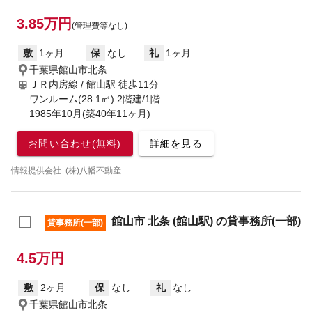
3.85万円
(管理費等なし)
敷
1ヶ月
保
なし
礼
1ヶ月
千葉県館山市北条
ＪＲ内房線 / 館山駅
徒歩11分
ワンルーム(28.1㎡) 2階建/1階
1985年10月(築40年11ヶ月)
お問い合わせ(無料)
詳細を見る
情報提供会社: (株)八幡不動産
館山市 北条 (館山駅) の貸事務所(一部)
貸事務所(一部)
4.5万円
敷
2ヶ月
保
なし
礼
なし
千葉県館山市北条