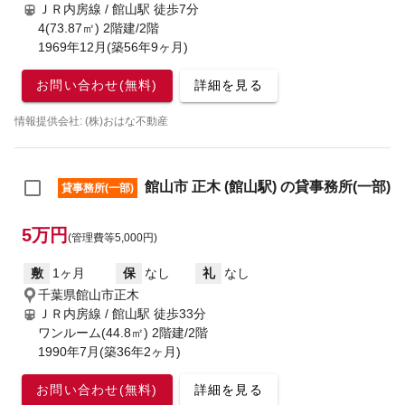
ＪＲ内房線 / 館山駅
徒歩7分
4(73.87㎡) 2階建/2階
1969年12月(築56年9ヶ月)
お問い合わせ(無料)
詳細を見る
情報提供会社: (株)おはな不動産
館山市 正木 (館山駅) の貸事務所(一部)
貸事務所(一部)
5万円
(管理費等5,000円)
敷
1ヶ月
保
なし
礼
なし
千葉県館山市正木
ＪＲ内房線 / 館山駅
徒歩33分
ワンルーム(44.8㎡) 2階建/2階
1990年7月(築36年2ヶ月)
お問い合わせ(無料)
詳細を見る