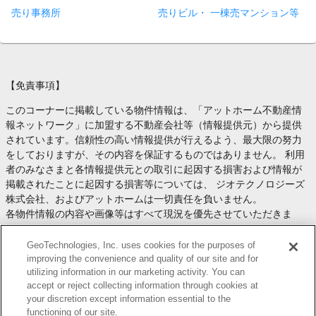
売り事務所
売りビル・ 一棟売マンション等
【免責事項】
このコーナーに掲載している物件情報は、「アットホーム不動産情
報ネットワーク」に加盟する不動産会社等（情報提供元）から提供
されています。信頼性の高い情報提供が行えるよう、最大限の努力
をしておりますが、その内容を保証するものではありません。 利用
者のみなさまと各情報提供元との取引に起因する損害および情報が
掲載されたことに起因する損害等については、 ジオテクノロジーズ
株式会社、およびアットホームは一切責任を負いません。
各物件情報の内容や画像等はすべて現況を優先させていただきま
す。
お取引等（お取引の準備、資金調達等を含みます）の際には、内容
GeoTechnologies, Inc. uses cookies for the purposes of
や契約条件等について、 各情報提供元より十分な説明を受け、ご自
improving the convenience and quality of our site and for
utilizing information in our marketing activity. You can
身でご確認の上、判断してください。
accept or reject collecting information through cookies at
このコーナーへの物件情報のご掲載、その他不動産業務ソリューシ
your discretion except information essential to the
ョン等についての不動産会社様のお問合せは
こちら
からお願いいた
functioning of our site.