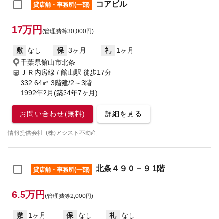
コアビル
貸店舗・事務所(一部)
17万円
(管理費等30,000円)
敷
なし
保
3ヶ月
礼
1ヶ月
千葉県館山市北条
ＪＲ内房線 / 館山駅
徒歩17分
332.64㎡ 3階建/2～3階
1992年2月(築34年7ヶ月)
お問い合わせ(無料)
詳細を見る
情報提供会社: (株)アシスト不動産
北条４９０－９ 1階
貸店舗・事務所(一部)
6.5万円
(管理費等2,000円)
敷
1ヶ月
保
なし
礼
なし