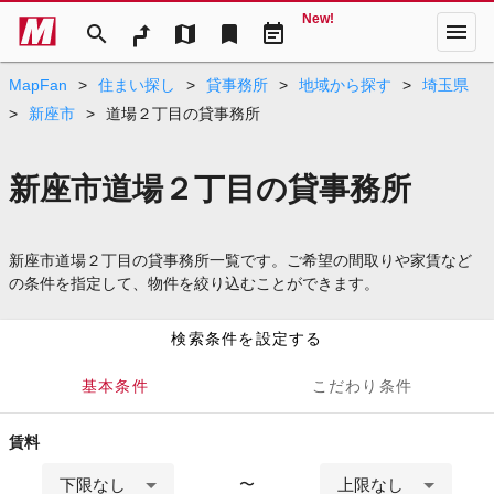
New!
menu
search
map
bookmark
event_note
MapFan
>
住まい探し
>
貸事務所
>
地域から探す
>
埼玉県
>
新座市
>
道場２丁目の貸事務所
新座市道場２丁目の貸事務所
新座市道場２丁目の貸事務所一覧です。ご希望の間取りや家賃など
の条件を指定して、物件を絞り込むことができます。
検索条件を設定する
基本条件
こだわり条件
賃料
下限なし
上限なし
〜