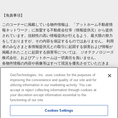
【免責事項】
このコーナーに掲載している物件情報は、「アットホーム不動産情
報ネットワーク」に加盟する不動産会社等（情報提供元）から提供
されています。信頼性の高い情報提供が行えるよう、最大限の努力
をしておりますが、その内容を保証するものではありません。 利用
者のみなさまと各情報提供元との取引に起因する損害および情報が
掲載されたことに起因する損害等については、 ジオテクノロジーズ
株式会社、およびアットホームは一切責任を負いません。
各物件情報の内容や画像等はすべて現況を優先させていただきま
す。
お取引等（お取引の準備、資金調達等を含みます）の際には、内容
GeoTechnologies, Inc. uses cookies for the purposes of
や契約条件等について、 各情報提供元より十分な説明を受け、ご自
improving the convenience and quality of our site and for
utilizing information in our marketing activity. You can
身でご確認の上、判断してください。
accept or reject collecting information through cookies at
このコーナーへの物件情報のご掲載、その他不動産業務ソリューシ
your discretion except information essential to the
ョン等についての不動産会社様のお問合せは
こちら
からお願いいた
functioning of our site.
します。
Cookies Settings