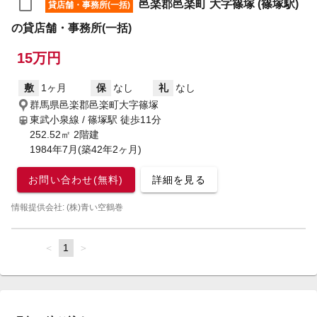
邑楽郡邑楽町 大字篠塚 (篠塚駅)
貸店舗・事務所(一括)
の貸店舗・事務所(一括)
15万円
敷
1ヶ月
保
なし
礼
なし
群馬県邑楽郡邑楽町大字篠塚
東武小泉線 / 篠塚駅
徒歩11分
252.52㎡ 2階建
1984年7月(築42年2ヶ月)
お問い合わせ(無料)
詳細を見る
情報提供会社: (株)青い空鶴巻
page
You're
1
page
on
page