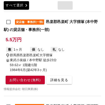
chevron_right
すべて選択
邑楽郡邑楽町 大字狸塚 (本中野
貸店舗・事務所(一部)
駅) の貸店舗・事務所(一部)
5.5万円
敷
1ヶ月
保
なし
礼
なし
群馬県邑楽郡邑楽町大字狸塚
東武小泉線 / 本中野駅
徒歩23分
59.62㎡ 1階建/1階
1984年6月(築42年3ヶ月)
お問い合わせ(無料)
詳細を見る
情報提供会社: 朝日興業(株)