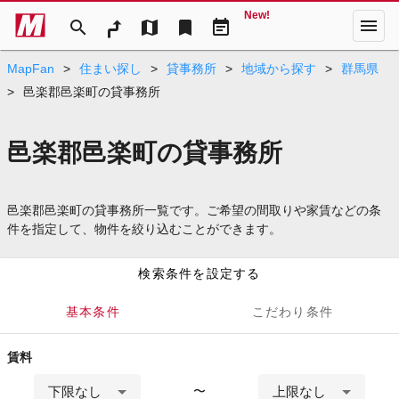
New!
menu
search
map
bookmark
event_note
MapFan
>
住まい探し
>
貸事務所
>
地域から探す
>
群馬県
>
邑楽郡邑楽町の貸事務所
邑楽郡邑楽町の貸事務所
邑楽郡邑楽町の貸事務所一覧です。ご希望の間取りや家賃などの条
件を指定して、物件を絞り込むことができます。
検索条件を設定する
基本条件
こだわり条件
賃料
下限なし
上限なし
〜