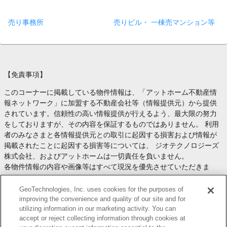
売り事務所
売りビル・ 一棟売マンション等
【免責事項】
このコーナーに掲載している物件情報は、「アットホーム不動産情
報ネットワーク」に加盟する不動産会社等（情報提供元）から提供
されています。信頼性の高い情報提供が行えるよう、最大限の努力
をしておりますが、その内容を保証するものではありません。 利用
者のみなさまと各情報提供元との取引に起因する損害および情報が
掲載されたことに起因する損害等については、 ジオテクノロジーズ
株式会社、およびアットホームは一切責任を負いません。
各物件情報の内容や画像等はすべて現況を優先させていただきま
す。
お取引等（お取引の準備、資金調達等を含みます）の際には、内容
GeoTechnologies, Inc. uses cookies for the purposes of
や契約条件等について、 各情報提供元より十分な説明を受け、ご自
improving the convenience and quality of our site and for
utilizing information in our marketing activity. You can
身でご確認の上、判断してください。
accept or reject collecting information through cookies at
このコーナーへの物件情報のご掲載、その他不動産業務ソリューシ