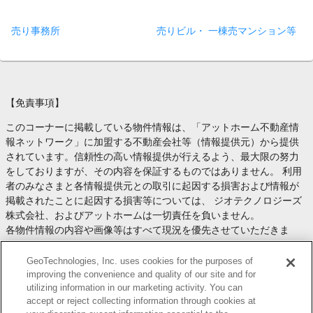
売り事務所
売りビル・ 一棟売マンション等
【免責事項】
このコーナーに掲載している物件情報は、「アットホーム不動産情
報ネットワーク」に加盟する不動産会社等（情報提供元）から提供
されています。信頼性の高い情報提供が行えるよう、最大限の努力
をしておりますが、その内容を保証するものではありません。 利用
者のみなさまと各情報提供元との取引に起因する損害および情報が
掲載されたことに起因する損害等については、 ジオテクノロジーズ
株式会社、およびアットホームは一切責任を負いません。
各物件情報の内容や画像等はすべて現況を優先させていただきま
す。
お取引等（お取引の準備、資金調達等を含みます）の際には、内容
GeoTechnologies, Inc. uses cookies for the purposes of
や契約条件等について、 各情報提供元より十分な説明を受け、ご自
improving the convenience and quality of our site and for
utilizing information in our marketing activity. You can
身でご確認の上、判断してください。
accept or reject collecting information through cookies at
このコーナーへの物件情報のご掲載、その他不動産業務ソリューシ