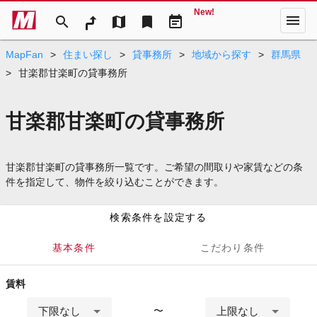
New!
menu
search
map
bookmark
event_note
MapFan
>
住まい探し
>
貸事務所
>
地域から探す
>
群馬県
>
甘楽郡甘楽町の貸事務所
甘楽郡甘楽町の貸事務所
甘楽郡甘楽町の貸事務所一覧です。ご希望の間取りや家賃などの条
件を指定して、物件を絞り込むことができます。
検索条件を設定する
基本条件
こだわり条件
賃料
下限なし
上限なし
〜