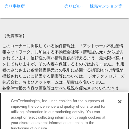
売り事務所
売りビル・ 一棟売マンション等
【免責事項】
このコーナーに掲載している物件情報は、「アットホーム不動産情
報ネットワーク」に加盟する不動産会社等（情報提供元）から提供
されています。信頼性の高い情報提供が行えるよう、最大限の努力
をしておりますが、その内容を保証するものではありません。 利用
者のみなさまと各情報提供元との取引に起因する損害および情報が
掲載されたことに起因する損害等については、 ジオテクノロジーズ
株式会社、およびアットホームは一切責任を負いません。
各物件情報の内容や画像等はすべて現況を優先させていただきま
す。
お取引等（お取引の準備、資金調達等を含みます）の際には、内容
GeoTechnologies, Inc. uses cookies for the purposes of
や契約条件等について、 各情報提供元より十分な説明を受け、ご自
improving the convenience and quality of our site and for
utilizing information in our marketing activity. You can
身でご確認の上、判断してください。
accept or reject collecting information through cookies at
このコーナーへの物件情報のご掲載、その他不動産業務ソリューシ
your discretion except information essential to the
ョン等についての不動産会社様のお問合せは
こちら
からお願いいた
functioning of our site.