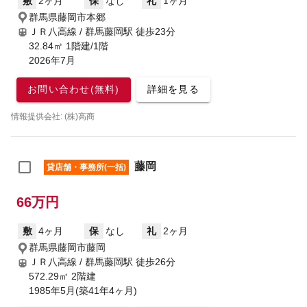
敷
2ヶ月
保
なし
礼
1ヶ月
群馬県藤岡市本郷
ＪＲ八高線 / 群馬藤岡駅
徒歩23分
32.84㎡ 1階建/1階
2026年7月
お問い合わせ(無料)
詳細を見る
情報提供会社: (株)高商
藤岡
貸店舗・事務所(一括)
66万円
敷
4ヶ月
保
なし
礼
2ヶ月
群馬県藤岡市藤岡
ＪＲ八高線 / 群馬藤岡駅
徒歩26分
572.29㎡ 2階建
1985年5月(築41年4ヶ月)