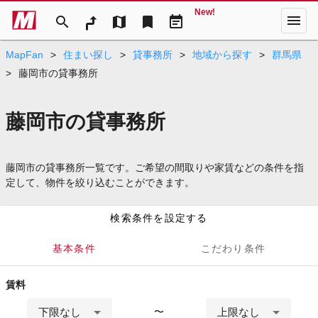
New!
menu
search
map
bookmark
event_note
MapFan
>
住まい探し
>
貸事務所
>
地域から探す
>
群馬県
>
藤岡市の貸事務所
藤岡市の貸事務所
藤岡市の貸事務所一覧です。ご希望の間取りや家賃などの条件を指
定して、物件を絞り込むことができます。
検索条件を設定する
基本条件
こだわり条件
賃料
下限なし
上限なし
〜