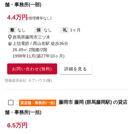
舗・事務所(一部)
4.4万円
(管理費等なし)
敷
なし
保
なし
礼
1ヶ月
群馬県藤岡市三ツ木
上信電鉄 / 西山名駅
徒歩36分
26.49㎡ 2階建/2階
1998年11月(築27年10ヶ月)
お問い合わせ(無料)
詳細を見る
情報提供会社: モアハウス(株)
藤岡市 藤岡 (群馬藤岡駅) の貸店
貸店舗・事務所(一括)
舗・事務所(一括)
6.5万円