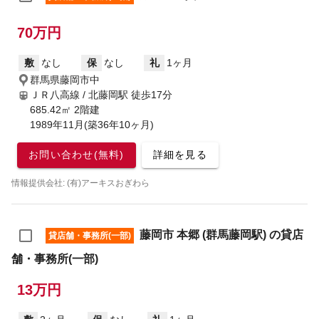
70万円
敷
なし
保
なし
礼
1ヶ月
群馬県藤岡市中
ＪＲ八高線 / 北藤岡駅
徒歩17分
685.42㎡ 2階建
1989年11月(築36年10ヶ月)
お問い合わせ(無料)
詳細を見る
情報提供会社: (有)アーキスおぎわら
藤岡市 本郷 (群馬藤岡駅) の貸店
貸店舗・事務所(一部)
舗・事務所(一部)
13万円