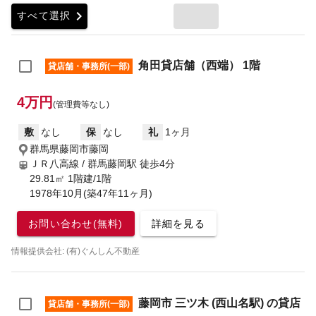
chevron_right
すべて選択
角田貸店舗（西端） 1階
貸店舗・事務所(一部)
4万円
(管理費等なし)
敷
なし
保
なし
礼
1ヶ月
群馬県藤岡市藤岡
ＪＲ八高線 / 群馬藤岡駅
徒歩4分
29.81㎡ 1階建/1階
1978年10月(築47年11ヶ月)
お問い合わせ(無料)
詳細を見る
情報提供会社: (有)ぐんしん不動産
藤岡市 三ツ木 (西山名駅) の貸店
貸店舗・事務所(一部)