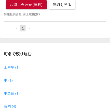
お問い合わせ(無料)
詳細を見る
情報提供会社: 富士建物(株)
page
You're
1
page
on
page
町名で絞り込む
上戸塚 (1)
中 (1)
中栗須 (1)
藤岡 (4)