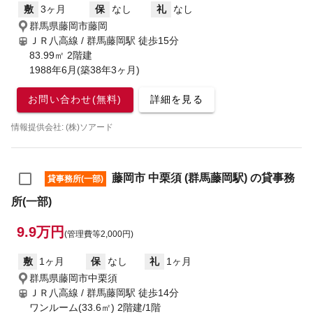
敷
3ヶ月
保
なし
礼
なし
群馬県藤岡市藤岡
ＪＲ八高線 / 群馬藤岡駅
徒歩15分
83.99㎡ 2階建
1988年6月(築38年3ヶ月)
お問い合わせ(無料)
詳細を見る
情報提供会社: (株)ソアード
藤岡市 中栗須 (群馬藤岡駅) の貸事務
貸事務所(一部)
所(一部)
9.9万円
(管理費等2,000円)
敷
1ヶ月
保
なし
礼
1ヶ月
群馬県藤岡市中栗須
ＪＲ八高線 / 群馬藤岡駅
徒歩14分
ワンルーム(33.6㎡) 2階建/1階