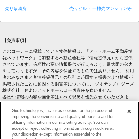
売り事務所
売りビル・ 一棟売マンション等
【免責事項】
このコーナーに掲載している物件情報は、「アットホーム不動産情
報ネットワーク」に加盟する不動産会社等（情報提供元）から提供
されています。信頼性の高い情報提供が行えるよう、最大限の努力
をしておりますが、その内容を保証するものではありません。 利用
者のみなさまと各情報提供元との取引に起因する損害および情報が
掲載されたことに起因する損害等については、 ジオテクノロジーズ
株式会社、およびアットホームは一切責任を負いません。
各物件情報の内容や画像等はすべて現況を優先させていただきま
す。
お取引等（お取引の準備、資金調達等を含みます）の際には、内容
GeoTechnologies, Inc. uses cookies for the purposes of
や契約条件等について、 各情報提供元より十分な説明を受け、ご自
improving the convenience and quality of our site and for
utilizing information in our marketing activity. You can
身でご確認の上、判断してください。
accept or reject collecting information through cookies at
このコーナーへの物件情報のご掲載、その他不動産業務ソリューシ
your discretion except information essential to the
ョン等についての不動産会社様のお問合せは
こちら
からお願いいた