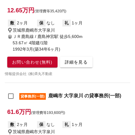
12.65万円
(管理費等35,420円)
敷
2ヶ月
保
なし
礼
1ヶ月
茨城県鹿嶋市大字泉川
ＪＲ鹿島線 / 鹿島神宮駅
徒歩5,600m
53.67㎡ 4階建/1階
1992年3月(築34年6ヶ月)
お問い合わせ(無料)
詳細を見る
情報提供会社: (株)斉丸不動産
鹿嶋市 大字泉川 の貸事務所(一部)
貸事務所(一部)
61.6万円
(管理費等193,600円)
敷
2ヶ月
保
なし
礼
1ヶ月
茨城県鹿嶋市大字泉川