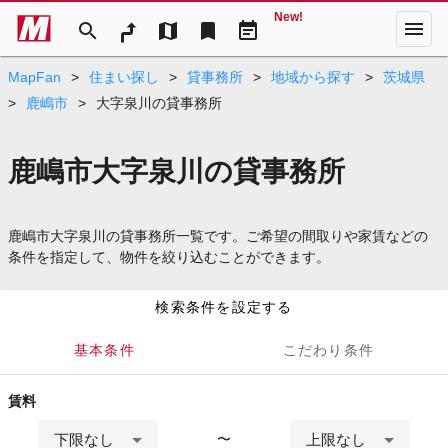
New!
menu
search
map
bookmark
event_note
MapFan
>
住まい探し
>
貸事務所
>
地域から探す
>
茨城県
>
鹿嶋市
>
大字泉川の貸事務所
鹿嶋市大字泉川の貸事務所
鹿嶋市大字泉川の貸事務所一覧です。ご希望の間取りや家賃などの
条件を指定して、物件を絞り込むことができます。
検索条件を設定する
基本条件
こだわり条件
賃料
下限なし
上限なし
〜