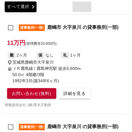
chevron_right
すべて選択
鹿嶋市 大字泉川 の貸事務所(一部)
貸事務所(一部)
11万円
(管理費等33,000円)
敷
2ヶ月
保
なし
礼
1ヶ月
茨城県鹿嶋市大字泉川
ＪＲ鹿島線 / 鹿島神宮駅
徒歩5,600m
50.0㎡ 4階建/3階
1992年3月(築34年6ヶ月)
お問い合わせ(無料)
詳細を見る
情報提供会社: (株)斉丸不動産
鹿嶋市 大字泉川 の貸事務所(一部)
貸事務所(一部)