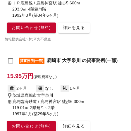
ＪＲ鹿島線 / 鹿島神宮駅
徒歩5,600m
293.9㎡ 4階建/4階
1992年3月(築34年6ヶ月)
お問い合わせ(無料)
詳細を見る
情報提供会社: (株)斉丸不動産
鹿嶋市 大字泉川 の貸事務所(一部)
貸事務所(一部)
15.95万円
(管理費等なし)
敷
2ヶ月
保
なし
礼
1ヶ月
茨城県鹿嶋市大字泉川
鹿島臨海鉄道 / 鹿島神宮駅
徒歩6,300m
119.01㎡ 2階建/1～2階
1997年1月(築29年8ヶ月)
お問い合わせ(無料)
詳細を見る