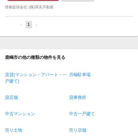
情報提供会社: (株)斉丸不動産
page
You're
1
page
on
page
鹿嶋市の他の種類の物件を見る
賃貸(マンション・アパート・一
月極駐車場
戸建て)
貸店舗
貸事務所
中古マンション
中古一戸建て
売り土地
売り店舗