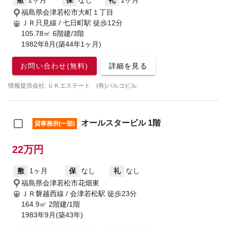
敷
2ヶ月
保
なし
礼
1ヶ月
福島県会津若松市大町１丁目
ＪＲ只見線 / 七日町駅
徒歩12分
105.78㎡ 6階建/3階
1982年8月(築44年1ヶ月)
お問い合わせ(無料)
詳細を見る
情報提供会社: ＵＫエステート (有)パルコビル
オールスタービル 1階
貸事務所(一部)
22万円
敷
1ヶ月
保
なし
礼
なし
福島県会津若松市花畑東
ＪＲ磐越西線 / 会津若松駅
徒歩23分
164.9㎡ 2階建/1階
1983年9月(築43年)