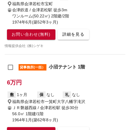
福島県会津若松市宝町
会津鉄道 / 会津若松駅
徒歩3m
ワンルーム(50.22㎡) 2階建/2階
1974年6月(築52年3ヶ月)
お問い合わせ(無料)
詳細を見る
情報提供会社: (株)シゲキ
小沼テナント 1階
貸事務所(一括）
6万円
敷
1ヶ月
保
なし
礼
なし
福島県会津若松市一箕町大字八幡字滝沢
ＪＲ磐越西線 / 会津若松駅
徒歩30分
56.0㎡ 1階建/1階
1964年1月(築62年8ヶ月)