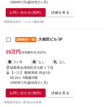
1994年7月(築32年2ヶ月)
お問い合わせ(無料)
詳細を見る
情報提供会社: ツルカメ建設(株)
大相田ビル 5F
貸事務所(一部)
15万円
(管理費等26,450円)
敷
2ヶ月
保
なし
礼
なし
福島県会津若松市大町１丁目
【バス】 郵便局前 停歩2分
58.24㎡ 6階建/5階
1990年7月(築36年2ヶ月)
お問い合わせ(無料)
詳細を見る
情報提供会社: (有)あゆみ産業