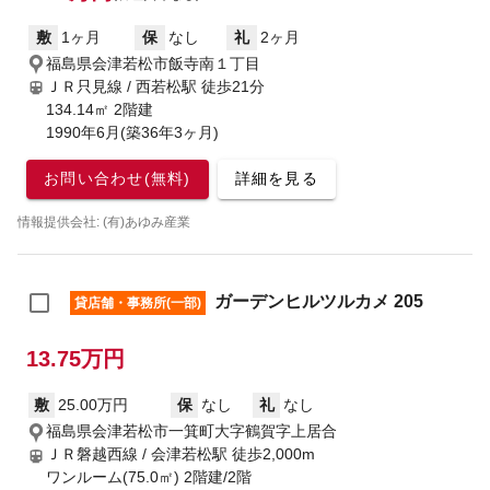
敷
1ヶ月
保
なし
礼
2ヶ月
福島県会津若松市飯寺南１丁目
ＪＲ只見線 / 西若松駅
徒歩21分
134.14㎡ 2階建
1990年6月(築36年3ヶ月)
お問い合わせ(無料)
詳細を見る
情報提供会社: (有)あゆみ産業
ガーデンヒルツルカメ 205
貸店舗・事務所(一部)
13.75万円
敷
25.00万円
保
なし
礼
なし
福島県会津若松市一箕町大字鶴賀字上居合
ＪＲ磐越西線 / 会津若松駅
徒歩2,000m
ワンルーム(75.0㎡) 2階建/2階