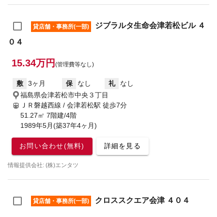
ジブラルタ生命会津若松ビル ４
貸店舗・事務所(一部)
０４
15.34万円
(管理費等なし)
敷
3ヶ月
保
なし
礼
なし
福島県会津若松市中央３丁目
ＪＲ磐越西線 / 会津若松駅
徒歩7分
51.27㎡ 7階建/4階
1989年5月(築37年4ヶ月)
お問い合わせ(無料)
詳細を見る
情報提供会社: (株)エンタツ
クロススクエア会津 ４０４
貸店舗・事務所(一部)