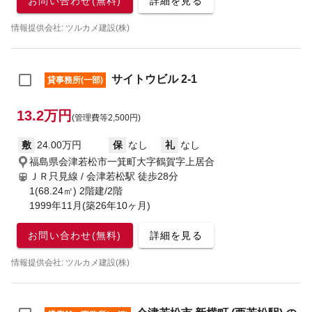
お問い合わせ(無料)
詳細を見る
情報提供会社: ツルカメ建設(株)
サイトウビル 2-1
貸事務所(一部)
13.2万円
(管理費等2,500円)
敷
24.00万円
保
なし
礼
なし
福島県会津若松市一箕町大字鶴賀字上居合
ＪＲ只見線 / 会津若松駅
徒歩28分
1(68.24㎡) 2階建/2階
1999年11月(築26年10ヶ月)
お問い合わせ(無料)
詳細を見る
情報提供会社: ツルカメ建設(株)