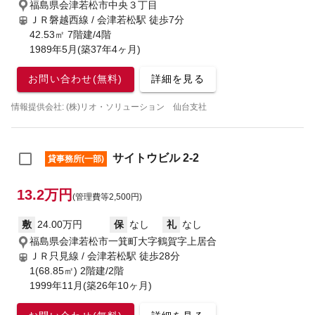
福島県会津若松市中央３丁目
ＪＲ磐越西線 / 会津若松駅
徒歩7分
42.53㎡ 7階建/4階
1989年5月(築37年4ヶ月)
お問い合わせ(無料)
詳細を見る
情報提供会社: (株)リオ・ソリューション 仙台支社
サイトウビル 2-2
貸事務所(一部)
13.2万円
(管理費等2,500円)
敷
24.00万円
保
なし
礼
なし
福島県会津若松市一箕町大字鶴賀字上居合
ＪＲ只見線 / 会津若松駅
徒歩28分
1(68.85㎡) 2階建/2階
1999年11月(築26年10ヶ月)