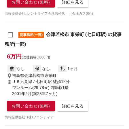
お問い合わせ(無料)
詳細を見る
情報提供会社: レントライフ会津若松店 （会津ガス(株)）
会津若松市 東栄町 (七日町駅) の貸事
貸事務所(一部)
務所(一部)
6万円
(管理費等5,000円)
敷
なし
保
なし
礼
1ヶ月
福島県会津若松市東栄町
ＪＲ只見線 / 七日町駅
徒歩18分
ワンルーム(29.78㎡) 2階建/1階
2001年2月(築25年7ヶ月)
お問い合わせ(無料)
詳細を見る
情報提供会社: (株)フロンティア