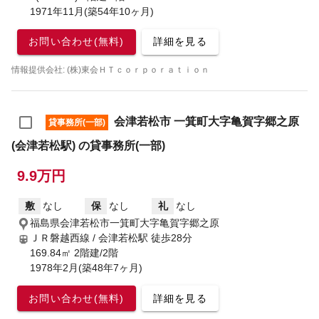
1971年11月(築54年10ヶ月)
お問い合わせ(無料)
詳細を見る
情報提供会社: (株)東会ＨＴｃｏｒｐｏｒａｔｉｏｎ
会津若松市 一箕町大字亀賀字郷之原
貸事務所(一部)
(会津若松駅) の貸事務所(一部)
9.9万円
敷
なし
保
なし
礼
なし
福島県会津若松市一箕町大字亀賀字郷之原
ＪＲ磐越西線 / 会津若松駅
徒歩28分
169.84㎡ 2階建/2階
1978年2月(築48年7ヶ月)
お問い合わせ(無料)
詳細を見る