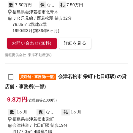
敷
7.50万円
保
なし
礼
7.50万円
福島県会津若松市北青木
ＪＲ只見線 / 西若松駅
徒歩32分
76.85㎡ 2階建/2階
1990年3月(築36年6ヶ月)
お問い合わせ(無料)
詳細を見る
情報提供会社: 東洋不動産(株)
会津若松市 栄町 (七日町駅) の貸
貸店舗・事務所(一部)
店舗・事務所(一部)
9.8万円
(管理費等2,000円)
敷
1ヶ月
保
なし
礼
1ヶ月
福島県会津若松市栄町
会津鉄道 / 七日町駅
徒歩19分
2(177.0㎡) 4階建/1階