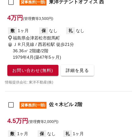
東洋テナントオフィス 西
貸事務所(一部)
4万円
(管理費等3,500円)
敷
1ヶ月
保
なし
礼
なし
福島県会津若松市館馬町
ＪＲ只見線 / 西若松駅
徒歩21分
36.36㎡ 2階建/2階
1979年4月(築47年5ヶ月)
お問い合わせ(無料)
詳細を見る
情報提供会社: 東洋不動産(株)
佐々木ビル 2階
貸事務所(一部)
4.5万円
(管理費等2,000円)
敷
1ヶ月
保
なし
礼
1ヶ月