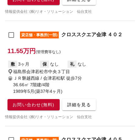
情報提供会社: (株)リオ・ソリューション 仙台支社
クロススクエア会津 ４０２
貸店舗・事務所(一部)
11.55万円
(管理費等なし)
敷
3ヶ月
保
なし
礼
なし
福島県会津若松市中央３丁目
ＪＲ磐越西線 / 会津若松駅
徒歩7分
36.66㎡ 7階建/4階
1989年5月(築37年4ヶ月)
お問い合わせ(無料)
詳細を見る
情報提供会社: (株)リオ・ソリューション 仙台支社
クロススクエア会津 ４０５