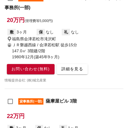
事務所(一部)
20万円
(管理費等5,000円)
敷
3ヶ月
保
なし
礼
なし
福島県会津若松市滝沢町
ＪＲ磐越西線 / 会津若松駅
徒歩15分
147.0㎡ 3階建/2階
1980年12月(築45年9ヶ月)
お問い合わせ(無料)
詳細を見る
情報提供会社: (株)城北産業
薩摩屋ビル 3階
貸事務所(一部)
22万円