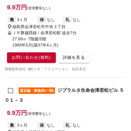
9.9万円
(管理費等なし)
敷
3ヶ月
保
なし
礼
なし
福島県会津若松市中央３丁目
ＪＲ磐越西線 / 会津若松駅
徒歩7分
27.68㎡ 7階建/5階
1989年5月(築37年4ヶ月)
お問い合わせ(無料)
詳細を見る
情報提供会社: (株)リオ・ソリューション 仙台支社
ジブラルタ生命会津若松ビル ５
貸店舗・事務所(一部)
０１－３
9.9万円
(管理費等なし)
敷
3ヶ月
保
なし
礼
なし