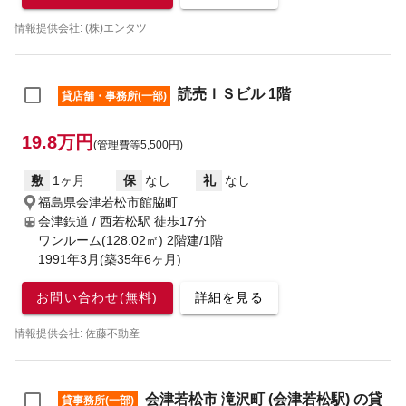
情報提供会社: (株)エンタツ
読売ＩＳビル 1階
貸店舗・事務所(一部)
19.8万円
(管理費等5,500円)
敷
1ヶ月
保
なし
礼
なし
福島県会津若松市館脇町
会津鉄道 / 西若松駅
徒歩17分
ワンルーム(128.02㎡) 2階建/1階
1991年3月(築35年6ヶ月)
お問い合わせ(無料)
詳細を見る
情報提供会社: 佐藤不動産
会津若松市 滝沢町 (会津若松駅) の貸
貸事務所(一部)