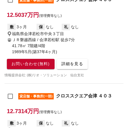
貸店舗・事務所(一部)
12.5037万円
(管理費等なし)
敷
3ヶ月
保
なし
礼
なし
福島県会津若松市中央３丁目
ＪＲ磐越西線 / 会津若松駅
徒歩7分
41.78㎡ 7階建/4階
1989年5月(築37年4ヶ月)
お問い合わせ(無料)
詳細を見る
情報提供会社: (株)リオ・ソリューション 仙台支社
クロススクエア会津 ４０３
貸店舗・事務所(一部)
12.7314万円
(管理費等なし)
敷
3ヶ月
保
なし
礼
なし