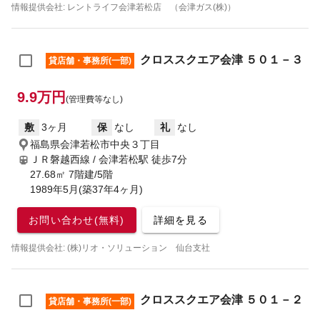
情報提供会社: レントライフ会津若松店 （会津ガス(株)）
クロススクエア会津 ５０１－３
貸店舗・事務所(一部)
9.9万円
(管理費等なし)
敷
3ヶ月
保
なし
礼
なし
福島県会津若松市中央３丁目
ＪＲ磐越西線 / 会津若松駅
徒歩7分
27.68㎡ 7階建/5階
1989年5月(築37年4ヶ月)
お問い合わせ(無料)
詳細を見る
情報提供会社: (株)リオ・ソリューション 仙台支社
クロススクエア会津 ５０１－２
貸店舗・事務所(一部)