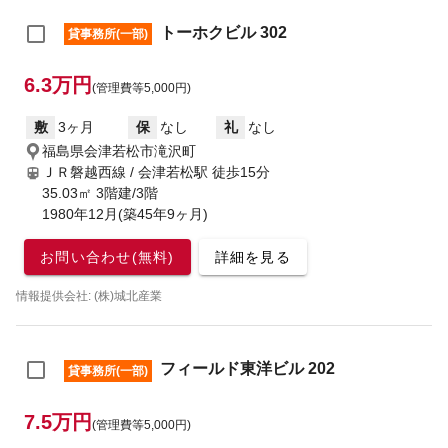
トーホクビル 302
貸事務所(一部)
6.3万円
(管理費等5,000円)
敷
3ヶ月
保
なし
礼
なし
福島県会津若松市滝沢町
ＪＲ磐越西線 / 会津若松駅
徒歩15分
35.03㎡ 3階建/3階
1980年12月(築45年9ヶ月)
お問い合わせ(無料)
詳細を見る
情報提供会社: (株)城北産業
フィールド東洋ビル 202
貸事務所(一部)
7.5万円
(管理費等5,000円)