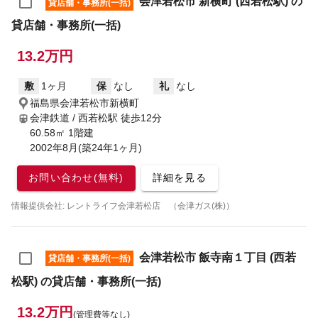
会津若松市 新横町 (西若松駅) の
貸店舗・事務所(一括)
貸店舗・事務所(一括)
13.2万円
敷
1ヶ月
保
なし
礼
なし
福島県会津若松市新横町
会津鉄道 / 西若松駅
徒歩12分
60.58㎡ 1階建
2002年8月(築24年1ヶ月)
お問い合わせ(無料)
詳細を見る
情報提供会社: レントライフ会津若松店 （会津ガス(株)）
会津若松市 飯寺南１丁目 (西若
貸店舗・事務所(一括)
松駅) の貸店舗・事務所(一括)
13.2万円
(管理費等なし)