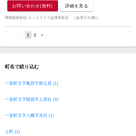
お問い合わせ(無料)
詳細を見る
情報提供会社: レントライフ会津若松店 （会津ガス(株)）
page
You're
1
page
2
page
on
page
町名で絞り込む
一箕町大字亀賀字郷之原 (1)
一箕町大字鶴賀字上居合 (3)
一箕町大字八幡字滝沢 (1)
上町 (1)