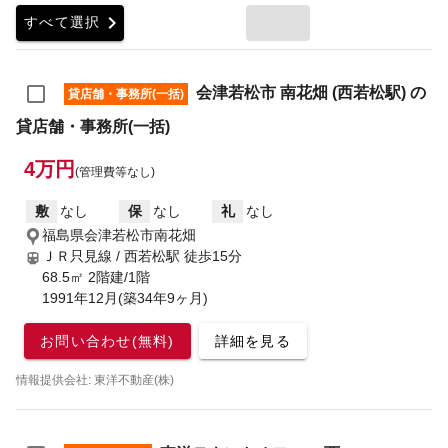
chevron_right
すべて選択
会津若松市 南花畑 (西若松駅) の
貸店舗・事務所(一括)
貸店舗・事務所(一括)
4万円
(管理費等なし)
敷
なし
保
なし
礼
なし
福島県会津若松市南花畑
ＪＲ只見線 / 西若松駅
徒歩15分
68.5㎡ 2階建/1階
1991年12月(築34年9ヶ月)
お問い合わせ(無料)
詳細を見る
情報提供会社: 東洋不動産(株)