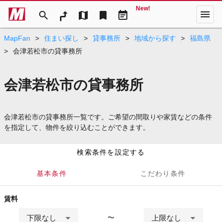
New!
menu
search
map
bookmark
event_note
MapFan
>
住まい探し
>
貸事務所
>
地域から探す
>
福島県
>
会津若松市の貸事務所
会津若松市の貸事務所
会津若松市の貸事務所一覧です。ご希望の間取りや家賃などの条件
を指定して、物件を絞り込むことができます。
検索条件を設定する
基本条件
こだわり条件
賃料
下限なし
上限なし
〜