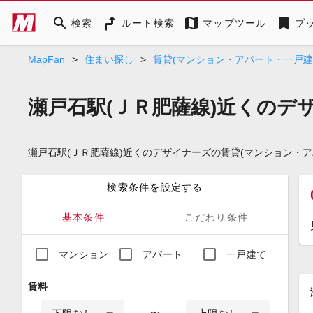
search
map
bookmark
検索
ルート検索
マップツール
ブ
MapFan
>
住まい探し
>
賃貸(マンション・アパート・一戸建
瀬戸石駅(ＪＲ肥薩線)近くのデ
瀬戸石駅(ＪＲ肥薩線)近くのデザイナーズの賃貸(マンション・
検索条件を設定する
基本条件
こだわり条件
マンション
アパート
一戸建て
賃料