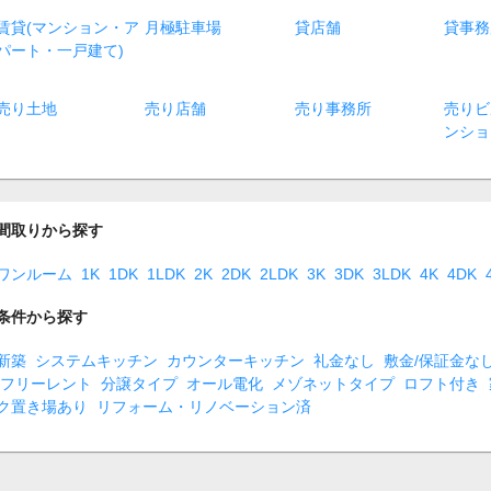
賃貸(マンション・ア
月極駐車場
貸店舗
貸事務
パート・一戸建て)
売り土地
売り店舗
売り事務所
売りビ
ンショ
間取りから探す
ワンルーム
1K
1DK
1LDK
2K
2DK
2LDK
3K
3DK
3LDK
4K
4DK
条件から探す
新築
システムキッチン
カウンターキッチン
礼金なし
敷金/保証金な
フリーレント
分譲タイプ
オール電化
メゾネットタイプ
ロフト付き
ク置き場あり
リフォーム・リノベーション済