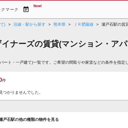
New!
event_note
ックマーク
て)
>
沿線・駅から探す
>
熊本県
>
ＪＲ肥薩線
>
瀬戸石駅の賃貸
ザイナーズの賃貸(マンション・アパ
アパート・一戸建て)一覧です。ご希望の間取りや家賃などの条件を指定
0
件
見つかりませんでした。
瀬戸石駅の他の種類の物件を見る