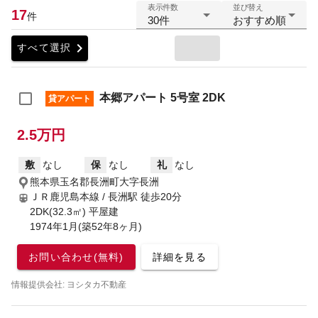
表示件数
並び替え
17
件
30件
おすすめ順
chevron_right
すべて選択
本郷アパート 5号室 2DK
貸アパート
2.5万円
敷
なし
保
なし
礼
なし
熊本県玉名郡長洲町大字長洲
ＪＲ鹿児島本線 / 長洲駅
徒歩20分
2DK(32.3㎡) 平屋建
1974年1月(築52年8ヶ月)
お問い合わせ(無料)
詳細を見る
情報提供会社: ヨシタカ不動産