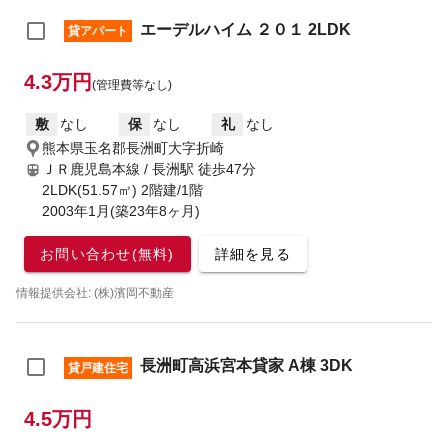
エーデルハイム ２０１ 2LDK
貸アパート
4.3万円
(管理費等なし)
敷
なし
保
なし
礼
なし
熊本県玉名郡長洲町大字折崎
ＪＲ鹿児島本線 / 長洲駅
徒歩47分
2LDK(51.57㎡) 2階建/1階
2003年1月(築23年8ヶ月)
お問い合わせ(無料)
詳細を見る
情報提供会社: (株)濱岡不動産
長洲町高浜宮本貸家 A棟 3DK
貸戸建住宅
4.5万円