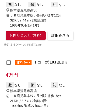
敷
なし
保
なし
礼
なし
熊本県荒尾市高浜
ＪＲ鹿児島本線 / 長洲駅
徒歩12分
3DK(57.44㎡) 2階建/2階
1985年9月(築41年)
お問い合わせ(無料)
詳細を見る
情報提供会社: (株)西川不動産
Ｔコーポ 103 2LDK
貸アパート
4万円
敷
なし
保
なし
礼
なし
熊本県荒尾市高浜
ＪＲ鹿児島本線 / 長洲駅
徒歩18分
2LDK(55.7㎡) 2階建/1階
1999年5月(築27年4ヶ月)