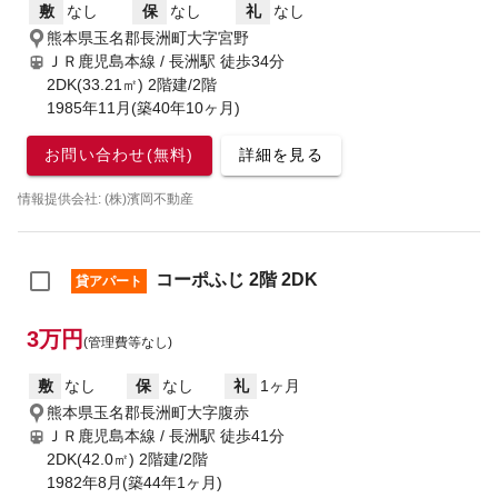
敷
なし
保
なし
礼
なし
熊本県玉名郡長洲町大字宮野
ＪＲ鹿児島本線 / 長洲駅
徒歩34分
2DK(33.21㎡) 2階建/2階
1985年11月(築40年10ヶ月)
お問い合わせ(無料)
詳細を見る
情報提供会社: (株)濱岡不動産
コーポふじ 2階 2DK
貸アパート
3万円
(管理費等なし)
敷
なし
保
なし
礼
1ヶ月
熊本県玉名郡長洲町大字腹赤
ＪＲ鹿児島本線 / 長洲駅
徒歩41分
2DK(42.0㎡) 2階建/2階
1982年8月(築44年1ヶ月)