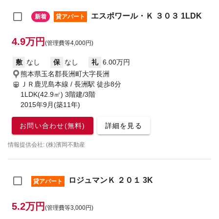
エスポワール・Ｋ ３０３ 1LDK
新着
貸アパート
4.9万円
(管理費等4,000円)
敷
なし
保
なし
礼
6.00万円
熊本県玉名郡長洲町大字長洲
ＪＲ鹿児島本線 / 長洲駅
徒歩8分
1LDK(42.9㎡) 3階建/3階
2015年9月(築11年)
お問い合わせ(無料)
詳細を見る
情報提供会社: (株)濱岡不動産
ロジュマンＫ ２０１ 3K
貸アパート
5.2万円
(管理費等3,000円)