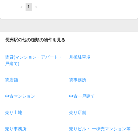
page
You're
1
page
on
page
長洲駅の他の種類の物件を見る
賃貸(マンション・アパート・一
月極駐車場
戸建て)
貸店舗
貸事務所
中古マンション
中古一戸建て
売り土地
売り店舗
売り事務所
売りビル・ 一棟売マンション等