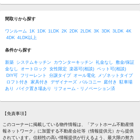
間取りから探す
ワンルーム
1K
1DK
1LDK
2K
2DK
2LDK
3K
3DK
3LDK
4K
4DK
4LDK以上
条件から探す
新築
システムキッチン
カウンターキッチン
礼金なし
敷金/保証
金なし
オートロック
女性限定
楽器可(相談)
ペット可(相談)
DIY可
フリーレント
分譲タイプ
オール電化
メゾネットタイプ
ロフト付き
家具付き
デザイナーズ
バルコニー
庭付き
駐車場
あり
バイク置き場あり
リフォーム・リノベーション済
【免責事項】
このコーナーに掲載している物件情報は、「アットホーム不動産情
報ネットワーク」に加盟する不動産会社等（情報提供元）から提供
されています。信頼性の高い情報提供が行えるよう、最大限の努力