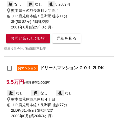
敷
なし
保
なし
礼
5.20万円
熊本県玉名郡長洲町大字高浜
ＪＲ鹿児島本線 / 長洲駅
徒歩11分
3K(50.82㎡) 2階建/2階
2001年6月(築25年3ヶ月)
お問い合わせ(無料)
詳細を見る
情報提供会社: (株)濱岡不動産
ドリームマンション ２０１ 2LDK
貸マンション
5.5万円
(管理費等2,000円)
敷
なし
保
なし
礼
なし
熊本県荒尾市東屋形４丁目
ＪＲ鹿児島本線 / 長洲駅
徒歩77分
2LDK(61.45㎡) 3階建/2階
2006年6月(築20年3ヶ月)