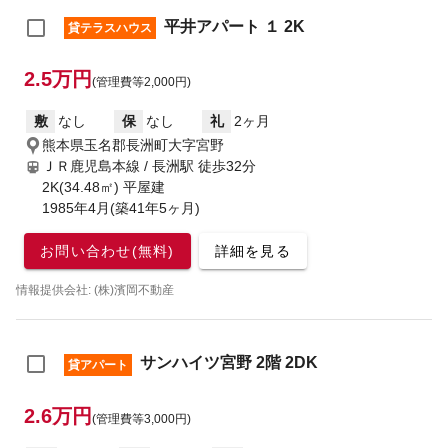
平井アパート １ 2K
貸テラスハウス
2.5万円
(管理費等2,000円)
敷
なし
保
なし
礼
2ヶ月
熊本県玉名郡長洲町大字宮野
ＪＲ鹿児島本線 / 長洲駅
徒歩32分
2K(34.48㎡) 平屋建
1985年4月(築41年5ヶ月)
お問い合わせ(無料)
詳細を見る
情報提供会社: (株)濱岡不動産
サンハイツ宮野 2階 2DK
貸アパート
2.6万円
(管理費等3,000円)