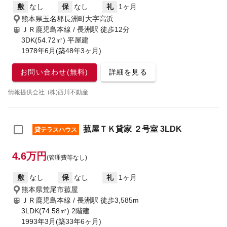
敷
なし
保
なし
礼
1ヶ月
熊本県玉名郡長洲町大字高浜
ＪＲ鹿児島本線 / 長洲駅
徒歩12分
3DK(54.72㎡) 平屋建
1978年6月(築48年3ヶ月)
お問い合わせ(無料)
詳細を見る
情報提供会社: (株)西川不動産
菰屋ＴＫ貸家 ２号室 3LDK
貸テラスハウス
4.6万円
(管理費等なし)
敷
なし
保
なし
礼
1ヶ月
熊本県荒尾市菰屋
ＪＲ鹿児島本線 / 長洲駅
徒歩3,585m
3LDK(74.58㎡) 2階建
1993年3月(築33年6ヶ月)