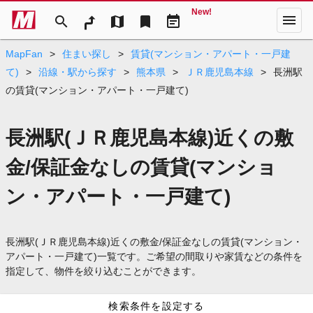
New!
menu
search
map
bookmark
event_note
MapFan
>
住まい探し
>
賃貸(マンション・アパート・一戸建
て)
>
沿線・駅から探す
>
熊本県
>
ＪＲ鹿児島本線
>
長洲駅
の賃貸(マンション・アパート・一戸建て)
長洲駅(ＪＲ鹿児島本線)近くの敷
金/保証金なしの賃貸(マンショ
ン・アパート・一戸建て)
長洲駅(ＪＲ鹿児島本線)近くの敷金/保証金なしの賃貸(マンション・
アパート・一戸建て)一覧です。ご希望の間取りや家賃などの条件を
指定して、物件を絞り込むことができます。
検索条件を設定する