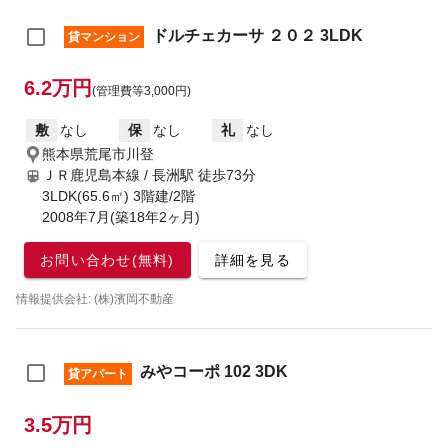
ドルチェカーサ ２０２ 3LDK
貸マンション
6.2万円
(管理費等3,000円)
敷
なし
保
なし
礼
なし
熊本県荒尾市川登
ＪＲ鹿児島本線 / 長洲駅
徒歩73分
3LDK(65.6㎡) 3階建/2階
2008年7月(築18年2ヶ月)
お問い合わせ(無料)
詳細を見る
情報提供会社: (株)濱岡不動産
みやコーポ 102 3DK
貸アパート
3.5万円