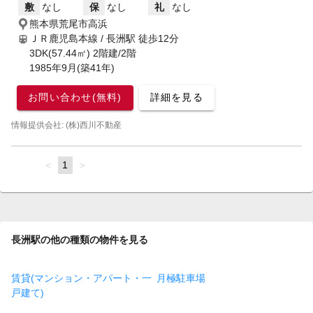
敷
なし
保
なし
礼
なし
熊本県荒尾市高浜
ＪＲ鹿児島本線 / 長洲駅
徒歩12分
3DK(57.44㎡) 2階建/2階
1985年9月(築41年)
お問い合わせ(無料)
詳細を見る
情報提供会社: (株)西川不動産
page
You're
1
page
on
page
長洲駅の他の種類の物件を見る
賃貸(マンション・アパート・一
月極駐車場
戸建て)