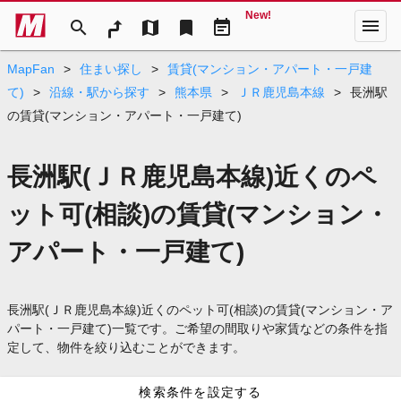
New!
menu
search
map
bookmark
event_note
MapFan
>
住まい探し
>
賃貸(マンション・アパート・一戸建
て)
>
沿線・駅から探す
>
熊本県
>
ＪＲ鹿児島本線
>
長洲駅
の賃貸(マンション・アパート・一戸建て)
長洲駅(ＪＲ鹿児島本線)近くのペ
ット可(相談)の賃貸(マンション・
アパート・一戸建て)
長洲駅(ＪＲ鹿児島本線)近くのペット可(相談)の賃貸(マンション・ア
パート・一戸建て)一覧です。ご希望の間取りや家賃などの条件を指
定して、物件を絞り込むことができます。
検索条件を設定する