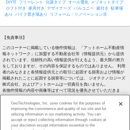
DIY可
フリーレント
分譲タイプ
オール電化
メゾネットタイプ
ロフト付き
家具付き
デザイナーズ
バルコニー
庭付き
駐車場
あり
バイク置き場あり
リフォーム・リノベーション済
【免責事項】
このコーナーに掲載している物件情報は、「アットホーム不動産情
報ネットワーク」に加盟する不動産会社等（情報提供元）から提供
されています。信頼性の高い情報提供が行えるよう、最大限の努力
をしておりますが、その内容を保証するものではありません。 利用
者のみなさまと各情報提供元との取引に起因する損害および情報が
掲載されたことに起因する損害等については、 ジオテクノロジーズ
株式会社、およびアットホームは一切責任を負いません。
各物件情報の内容や画像等はすべて現況を優先させていただきま
す。
お取引等（お取引の準備、資金調達等を含みます）の際には、内容
GeoTechnologies, Inc. uses cookies for the purposes of
や契約条件等について、 各情報提供元より十分な説明を受け、ご自
improving the convenience and quality of our site and for
utilizing information in our marketing activity. You can
身でご確認の上、判断してください。
accept or reject collecting information through cookies at
このコーナーへの物件情報のご掲載、その他不動産業務ソリューシ
your discretion except information essential to the
ョン等についての不動産会社様のお問合せは
こちら
からお願いいた