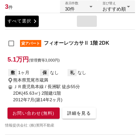
表示件数
並び替え
3
件
30件
おすすめ順
chevron_right
すべて選択
フィオーレツカサⅡ 1階 2DK
貸アパート
5.1万円
(管理費等3,000円)
敷
1ヶ月
保
なし
礼
なし
熊本県荒尾市蔵満
ＪＲ鹿児島本線 / 長洲駅
徒歩55分
2DK(45.63㎡) 2階建/1階
2012年7月(築14年2ヶ月)
お問い合わせ(無料)
詳細を見る
情報提供会社: (株)濱岡不動産