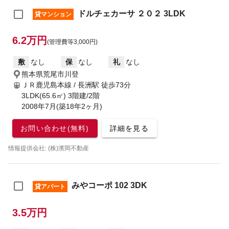
ドルチェカーサ ２０２ 3LDK
貸マンション
6.2万円
(管理費等3,000円)
敷
なし
保
なし
礼
なし
熊本県荒尾市川登
ＪＲ鹿児島本線 / 長洲駅
徒歩73分
3LDK(65.6㎡) 3階建/2階
2008年7月(築18年2ヶ月)
お問い合わせ(無料)
詳細を見る
情報提供会社: (株)濱岡不動産
みやコーポ 102 3DK
貸アパート
3.5万円