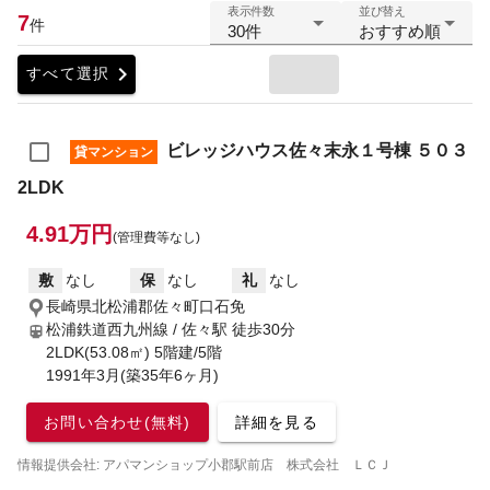
表示件数
並び替え
7
件
30件
おすすめ順
chevron_right
すべて選択
ビレッジハウス佐々末永１号棟 ５０３
貸マンション
2LDK
4.91万円
(管理費等なし)
敷
なし
保
なし
礼
なし
長崎県北松浦郡佐々町口石免
松浦鉄道西九州線 / 佐々駅
徒歩30分
2LDK(53.08㎡) 5階建/5階
1991年3月(築35年6ヶ月)
お問い合わせ(無料)
詳細を見る
情報提供会社: アパマンショップ小郡駅前店 株式会社 ＬＣＪ