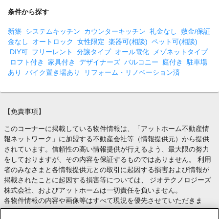
条件から探す
新築
システムキッチン
カウンターキッチン
礼金なし
敷金/保証
金なし
オートロック
女性限定
楽器可(相談)
ペット可(相談)
DIY可
フリーレント
分譲タイプ
オール電化
メゾネットタイプ
ロフト付き
家具付き
デザイナーズ
バルコニー
庭付き
駐車場
あり
バイク置き場あり
リフォーム・リノベーション済
【免責事項】
このコーナーに掲載している物件情報は、「アットホーム不動産情
報ネットワーク」に加盟する不動産会社等（情報提供元）から提供
されています。信頼性の高い情報提供が行えるよう、最大限の努力
をしておりますが、その内容を保証するものではありません。 利用
者のみなさまと各情報提供元との取引に起因する損害および情報が
掲載されたことに起因する損害等については、 ジオテクノロジーズ
株式会社、およびアットホームは一切責任を負いません。
各物件情報の内容や画像等はすべて現況を優先させていただきま
す。