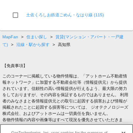
土佐くろしお鉄道ごめん・なはり線 (115)
MapFan
>
住まい探し
>
賃貸(マンション・アパート・一戸建
て)
>
沿線・駅から探す
>
高知県
【免責事項】
このコーナーに掲載している物件情報は、「アットホーム不動産情
報ネットワーク」に加盟する不動産会社等（情報提供元）から提供
されています。信頼性の高い情報提供が行えるよう、最大限の努力
をしておりますが、その内容を保証するものではありません。 利用
者のみなさまと各情報提供元との取引に起因する損害および情報が
掲載されたことに起因する損害等については、 ジオテクノロジーズ
株式会社、およびアットホームは一切責任を負いません。
各物件情報の内容や画像等はすべて現況を優先させていただきま
す。
お取引等（お取引の準備、資金調達等を含みます）の際には、内容
GeoTechnologies, Inc. uses cookies for the purposes of