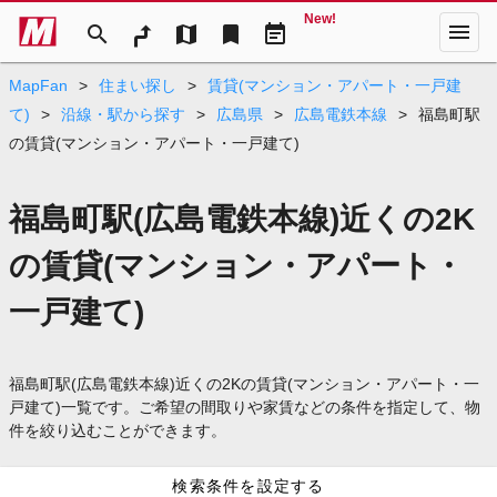
New!
menu
search
map
bookmark
event_note
MapFan
>
住まい探し
>
賃貸(マンション・アパート・一戸建
て)
>
沿線・駅から探す
>
広島県
>
広島電鉄本線
>
福島町駅
の賃貸(マンション・アパート・一戸建て)
福島町駅(広島電鉄本線)近くの2K
の賃貸(マンション・アパート・
一戸建て)
福島町駅(広島電鉄本線)近くの2Kの賃貸(マンション・アパート・一
戸建て)一覧です。ご希望の間取りや家賃などの条件を指定して、物
件を絞り込むことができます。
検索条件を設定する