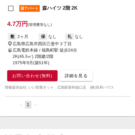
森ハイツ 2階 2K
貸アパート
4.7万円
(管理費等なし)
敷
2ヶ月
保
なし
礼
なし
広島県広島市西区己斐中３丁目
広島電鉄本線 / 福島町駅
徒歩24分
2K(45.5㎡) 2階建/2階
1975年9月(築51年)
お問い合わせ(無料)
詳細を見る
情報提供会社: いい部屋ネット 広島駅新幹線口店 (株)良和ハウス
page
You're
1
page
on
page