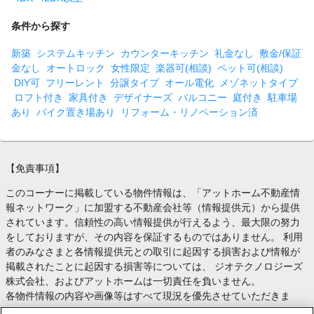
条件から探す
新築
システムキッチン
カウンターキッチン
礼金なし
敷金/保証
金なし
オートロック
女性限定
楽器可(相談)
ペット可(相談)
DIY可
フリーレント
分譲タイプ
オール電化
メゾネットタイプ
ロフト付き
家具付き
デザイナーズ
バルコニー
庭付き
駐車場
あり
バイク置き場あり
リフォーム・リノベーション済
【免責事項】
このコーナーに掲載している物件情報は、「アットホーム不動産情
報ネットワーク」に加盟する不動産会社等（情報提供元）から提供
されています。信頼性の高い情報提供が行えるよう、最大限の努力
をしておりますが、その内容を保証するものではありません。 利用
者のみなさまと各情報提供元との取引に起因する損害および情報が
掲載されたことに起因する損害等については、 ジオテクノロジーズ
株式会社、およびアットホームは一切責任を負いません。
各物件情報の内容や画像等はすべて現況を優先させていただきま
す。