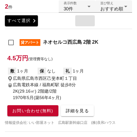
表示件数
並び替え
2
件
30件
おすすめ順
chevron_right
すべて選択
ネオセルコ西広島 2階 2K
貸アパート
4.5万円
(管理費等なし)
敷
1ヶ月
保
なし
礼
1ヶ月
広島県広島市西区己斐本町１丁目
広島電鉄本線 / 福島町駅
徒歩8分
2K(29.16㎡) 2階建/2階
1970年5月(築56年4ヶ月)
お問い合わせ(無料)
詳細を見る
情報提供会社: いい部屋ネット 広島駅新幹線口店 (株)良和ハウス