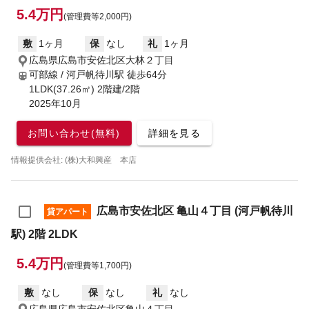
5.4万円
(管理費等2,000円)
敷
1ヶ月
保
なし
礼
1ヶ月
広島県広島市安佐北区大林２丁目
可部線 / 河戸帆待川駅
徒歩64分
1LDK(37.26㎡) 2階建/2階
2025年10月
お問い合わせ(無料)
詳細を見る
情報提供会社: (株)大和興産 本店
広島市安佐北区 亀山４丁目 (河戸帆待川
貸アパート
駅) 2階 2LDK
5.4万円
(管理費等1,700円)
敷
なし
保
なし
礼
なし