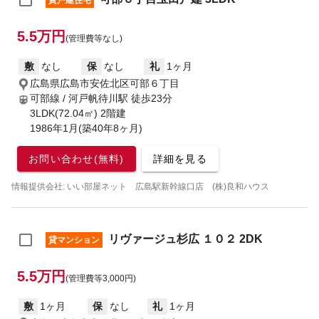
貸戸建住宅
5.5万円
(管理費等なし)
敷
なし
保
なし
礼
1ヶ月
広島県広島市安佐北区可部６丁目
可部線 / 河戸帆待川駅
徒歩23分
3LDK(72.04㎡) 2階建
1986年1月(築40年8ヶ月)
お問い合わせ(無料)
詳細を見る
情報提供会社: いい部屋ネット 広島駅新幹線口店 (株)良和ハウス
リヴァージュ杉広 １０２ 2DK
貸マンション
5.5万円
(管理費等3,000円)
敷
1ヶ月
保
なし
礼
1ヶ月