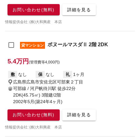
お問い合わせ(無料)
詳細を見る
情報提供会社: (株)大和興産 本店
ボヌールマスダⅡ 2階 2DK
貸マンション
5.4万円
(管理費等4,000円)
敷
なし
保
なし
礼
1ヶ月
広島県広島市安佐北区可部東２丁目
可部線 / 河戸帆待川駅
徒歩22分
2DK(45.75㎡) 3階建/2階
2002年5月(築24年4ヶ月)
お問い合わせ(無料)
詳細を見る
情報提供会社: (株)大和興産 本店