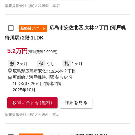
情報提供会社: (株)大和興産 本店
広島市安佐北区 大林２丁目 (河戸帆
新築貸アパート
待川駅) 2階 1LDK
5.2万円
(管理費等2,000円)
敷
2ヶ月
保
なし
礼
1ヶ月
広島県広島市安佐北区大林２丁目
可部線 / 河戸帆待川駅
徒歩64分
1LDK(37.26㎡) 2階建/2階
2025年10月
お問い合わせ(無料)
詳細を見る
情報提供会社: (株)大和興産 本店