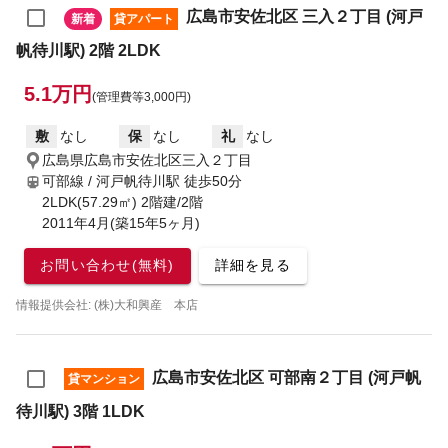
広島市安佐北区 三入２丁目 (河戸
新着
貸アパート
帆待川駅) 2階 2LDK
5.1万円
(管理費等3,000円)
敷
なし
保
なし
礼
なし
広島県広島市安佐北区三入２丁目
可部線 / 河戸帆待川駅
徒歩50分
2LDK(57.29㎡) 2階建/2階
2011年4月(築15年5ヶ月)
お問い合わせ(無料)
詳細を見る
情報提供会社: (株)大和興産 本店
広島市安佐北区 可部南２丁目 (河戸帆
貸マンション
待川駅) 3階 1LDK