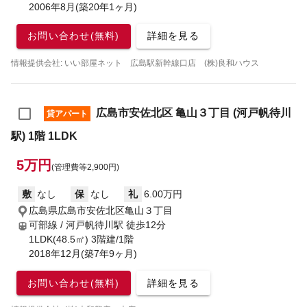
2006年8月(築20年1ヶ月)
お問い合わせ(無料)
詳細を見る
情報提供会社: いい部屋ネット 広島駅新幹線口店 (株)良和ハウス
広島市安佐北区 亀山３丁目 (河戸帆待川
貸アパート
駅) 1階 1LDK
5万円
(管理費等2,900円)
敷
なし
保
なし
礼
6.00万円
広島県広島市安佐北区亀山３丁目
可部線 / 河戸帆待川駅
徒歩12分
1LDK(48.5㎡) 3階建/1階
2018年12月(築7年9ヶ月)
お問い合わせ(無料)
詳細を見る