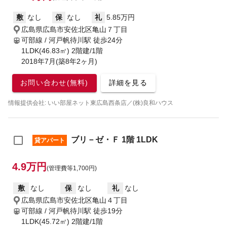
敷
なし
保
なし
礼
5.85万円
広島県広島市安佐北区亀山７丁目
可部線 / 河戸帆待川駅
徒歩24分
1LDK(46.83㎡) 2階建/1階
2018年7月(築8年2ヶ月)
お問い合わせ(無料)
詳細を見る
情報提供会社: いい部屋ネット東広島西条店／(株)良和ハウス
ブリ－ゼ・Ｆ 1階 1LDK
貸アパート
4.9万円
(管理費等1,700円)
敷
なし
保
なし
礼
なし
広島県広島市安佐北区亀山４丁目
可部線 / 河戸帆待川駅
徒歩19分
1LDK(45.72㎡) 2階建/1階