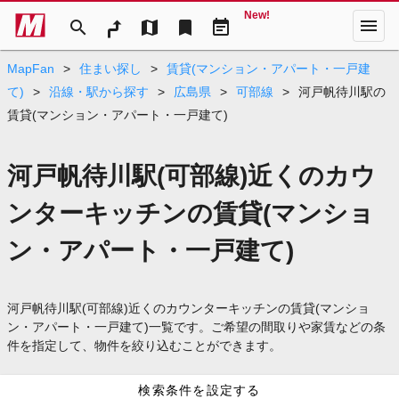
New!
menu
search
map
bookmark
event_note
MapFan
>
住まい探し
>
賃貸(マンション・アパート・一戸建
て)
>
沿線・駅から探す
>
広島県
>
可部線
>
河戸帆待川駅の
賃貸(マンション・アパート・一戸建て)
河戸帆待川駅(可部線)近くのカウ
ンターキッチンの賃貸(マンショ
ン・アパート・一戸建て)
河戸帆待川駅(可部線)近くのカウンターキッチンの賃貸(マンショ
ン・アパート・一戸建て)一覧です。ご希望の間取りや家賃などの条
件を指定して、物件を絞り込むことができます。
検索条件を設定する