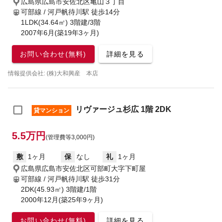
広島県広島市安佐北区亀山３丁目
可部線 / 河戸帆待川駅
徒歩14分
1LDK(34.64㎡) 3階建/3階
2007年6月(築19年3ヶ月)
お問い合わせ(無料)
詳細を見る
情報提供会社: (株)大和興産 本店
リヴァージュ杉広 1階 2DK
貸マンション
5.5万円
(管理費等3,000円)
敷
1ヶ月
保
なし
礼
1ヶ月
広島県広島市安佐北区可部町大字下町屋
可部線 / 河戸帆待川駅
徒歩31分
2DK(45.93㎡) 3階建/1階
2000年12月(築25年9ヶ月)
お問い合わせ(無料)
詳細を見る