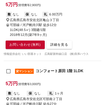
5万円
(管理費等2,900円)
敷
なし
保
なし
礼
6.00万円
広島県広島市安佐北区亀山３丁目
可部線 / 河戸帆待川駅
徒歩12分
1LDK(48.5㎡) 3階建/1階
2018年12月(築7年9ヶ月)
お問い合わせ(無料)
詳細を見る
情報提供会社: いい部屋ネット 広島駅新幹線口店 (株)良和ハウス
コンフォート原田 1階 1LDK
貸マンション
5万円
(管理費等3,000円)
敷
なし
保
なし
礼
1ヶ月
広島県広島市安佐北区可部南２丁目
可部線 / 河戸帆待川駅
徒歩27分