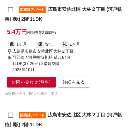
広島市安佐北区 大林２丁目 (河戸帆
新築貸アパート
待川駅) 2階 1LDK
5.4万円
(管理費等2,000円)
敷
1ヶ月
保
なし
礼
1ヶ月
広島県広島市安佐北区大林２丁目
可部線 / 河戸帆待川駅
徒歩64分
1LDK(37.26㎡) 2階建/2階
2025年10月
お問い合わせ(無料)
詳細を見る
情報提供会社: (株)大和興産 本店
広島市安佐北区 大林２丁目 (河戸帆
新築貸アパート
待川駅) 2階 1LDK