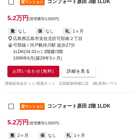
コンフォート原田 3階 1LDK
貸マンション
5.2万円
(管理費等3,000円)
敷
なし
保
なし
礼
1ヶ月
広島県広島市安佐北区可部南２丁目
可部線 / 河戸帆待川駅
徒歩27分
1LDK(34.02㎡) 3階建/3階
1998年6月(築28年3ヶ月)
お問い合わせ(無料)
詳細を見る
情報提供会社: いい部屋ネット 広島駅新幹線口店 (株)良和ハウス
コンフォート原田 2階 1LDK
貸マンション
5.2万円
(管理費等3,000円)
敷
2ヶ月
保
なし
礼
1ヶ月