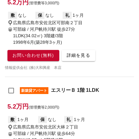
5.2万円
(管理費等3,000円)
敷
なし
保
なし
礼
1ヶ月
広島県広島市安佐北区可部南２丁目
可部線 / 河戸帆待川駅
徒歩27分
1LDK(34.02㎡) 3階建/3階
1998年6月(築28年3ヶ月)
お問い合わせ(無料)
詳細を見る
情報提供会社: (株)大和興産 本店
エスリーＢ 1階 1LDK
新築貸アパート
5.2万円
(管理費等2,000円)
敷
1ヶ月
保
なし
礼
1ヶ月
広島県広島市安佐北区大林２丁目
可部線 / 河戸帆待川駅
徒歩64分