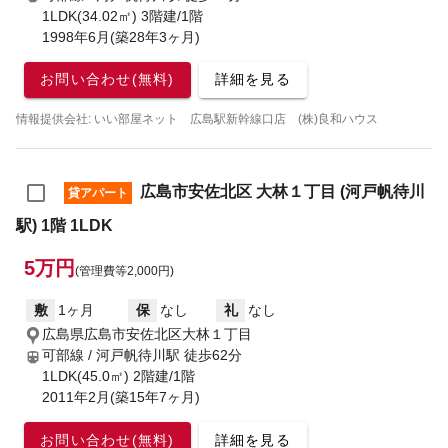
1LDK(34.02㎡) 3階建/1階
1998年6月(築28年3ヶ月)
お問い合わせ(無料)
詳細を見る
情報提供会社: いい部屋ネット 広島駅新幹線口店 (株)良和ハウス
広島市安佐北区 大林１丁目 (河戸帆待川
貸アパート
駅) 1階 1LDK
5万円
(管理費等2,000円)
敷
1ヶ月
保
なし
礼
なし
広島県広島市安佐北区大林１丁目
可部線 / 河戸帆待川駅
徒歩62分
1LDK(45.0㎡) 2階建/1階
2011年2月(築15年7ヶ月)
お問い合わせ(無料)
詳細を見る