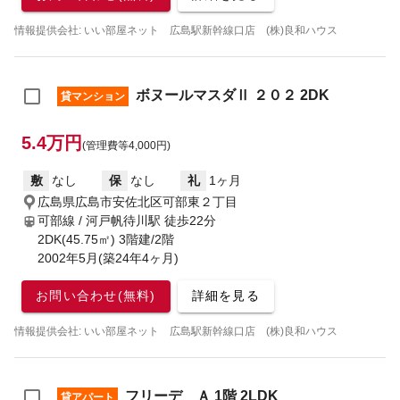
情報提供会社: いい部屋ネット 広島駅新幹線口店 (株)良和ハウス
ボヌールマスダⅡ ２０２ 2DK
貸マンション
5.4万円
(管理費等4,000円)
敷
なし
保
なし
礼
1ヶ月
広島県広島市安佐北区可部東２丁目
可部線 / 河戸帆待川駅
徒歩22分
2DK(45.75㎡) 3階建/2階
2002年5月(築24年4ヶ月)
お問い合わせ(無料)
詳細を見る
情報提供会社: いい部屋ネット 広島駅新幹線口店 (株)良和ハウス
フリーデ Ａ 1階 2LDK
貸アパート