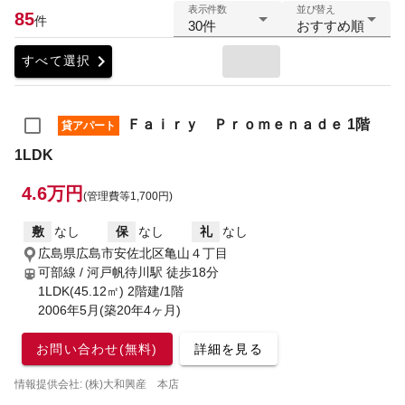
表示件数
並び替え
85
件
30件
おすすめ順
chevron_right
すべて選択
Ｆａｉｒｙ Ｐｒｏｍｅｎａｄｅ 1階
貸アパート
1LDK
4.6万円
(管理費等1,700円)
敷
なし
保
なし
礼
なし
広島県広島市安佐北区亀山４丁目
可部線 / 河戸帆待川駅
徒歩18分
1LDK(45.12㎡) 2階建/1階
2006年5月(築20年4ヶ月)
お問い合わせ(無料)
詳細を見る
情報提供会社: (株)大和興産 本店