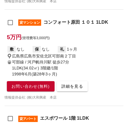
情報提供会社: (株)大和興産 本店
コンフォート原田 １０１ 1LDK
貸マンション
5万円
(管理費等3,000円)
敷
なし
保
なし
礼
1ヶ月
広島県広島市安佐北区可部南２丁目
可部線 / 河戸帆待川駅
徒歩27分
1LDK(34.02㎡) 3階建/1階
1998年6月(築28年3ヶ月)
お問い合わせ(無料)
詳細を見る
情報提供会社: (株)大和興産 本店
エスポワール 1階 1LDK
貸アパート