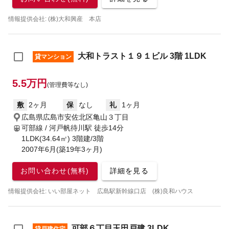
情報提供会社: (株)大和興産 本店
大和トラスト１９１ビル 3階 1LDK
貸マンション
5.5万円
(管理費等なし)
敷
2ヶ月
保
なし
礼
1ヶ月
広島県広島市安佐北区亀山３丁目
可部線 / 河戸帆待川駅
徒歩14分
1LDK(34.64㎡) 3階建/3階
2007年6月(築19年3ヶ月)
お問い合わせ(無料)
詳細を見る
情報提供会社: いい部屋ネット 広島駅新幹線口店 (株)良和ハウス
可部６丁目玉田戸建 3LDK