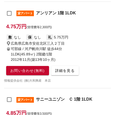
アンリアン 1階 1LDK
貸アパート
4.75万円
(管理費等2,300円)
敷
なし
保
なし
礼
5.75万円
広島県広島市安佐北区三入２丁目
可部線 / 河戸帆待川駅
徒歩44分
1LDK(45.89㎡) 2階建/1階
2012年11月(築13年10ヶ月)
お問い合わせ(無料)
詳細を見る
情報提供会社: (株)大和興産 本店
サニーユニゾン Ｃ 1階 1LDK
貸アパート
4.85万円
(管理費等3,500円)