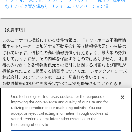
ロフト付き
家具付き
デザイナーズ
バルコニー
庭付き
駐車場
あり
バイク置き場あり
リフォーム・リノベーション済
【免責事項】
このコーナーに掲載している物件情報は、「アットホーム不動産情
報ネットワーク」に加盟する不動産会社等（情報提供元）から提供
されています。信頼性の高い情報提供が行えるよう、最大限の努力
をしておりますが、その内容を保証するものではありません。 利用
者のみなさまと各情報提供元との取引に起因する損害および情報が
掲載されたことに起因する損害等については、 ジオテクノロジーズ
株式会社、およびアットホームは一切責任を負いません。
各物件情報の内容や画像等はすべて現況を優先させていただきま
す。
お取引等（お取引の準備、資金調達等を含みます）の際には、内容
GeoTechnologies, Inc. uses cookies for the purposes of
や契約条件等について、 各情報提供元より十分な説明を受け、ご自
improving the convenience and quality of our site and for
utilizing information in our marketing activity. You can
身でご確認の上、判断してください。
accept or reject collecting information through cookies at
このコーナーへの物件情報のご掲載、その他不動産業務ソリューシ
your discretion except information essential to the
ョン等についての不動産会社様のお問合せは
こちら
からお願いいた
functioning of our site.
します。