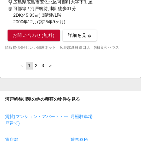
広島県広島市安佐北区可部町大字下町屋
可部線 / 河戸帆待川駅
徒歩31分
2DK(45.93㎡) 3階建/1階
2000年12月(築25年9ヶ月)
お問い合わせ(無料)
詳細を見る
情報提供会社: いい部屋ネット 広島駅新幹線口店 (株)良和ハウス
page
You're
1
page
2
page
3
page
on
page
河戸帆待川駅の他の種類の物件を見る
賃貸(マンション・アパート・一
月極駐車場
戸建て)
貸店舗
貸事務所