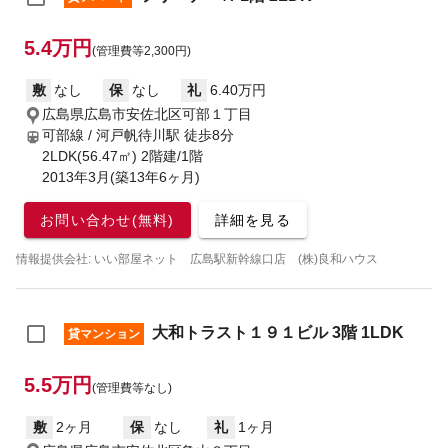
5.4万円
(管理費等2,300円)
敷
なし
保
なし
礼
6.40万円
広島県広島市安佐北区可部１丁目
可部線 / 河戸帆待川駅
徒歩8分
2LDK(56.47㎡) 2階建/1階
2013年3月(築13年6ヶ月)
お問い合わせ(無料)
詳細を見る
情報提供会社: いい部屋ネット 広島駅新幹線口店 (株)良和ハウス
大和トラスト１９１ビル 3階 1LDK
貸マンション
5.5万円
(管理費等なし)
敷
2ヶ月
保
なし
礼
1ヶ月