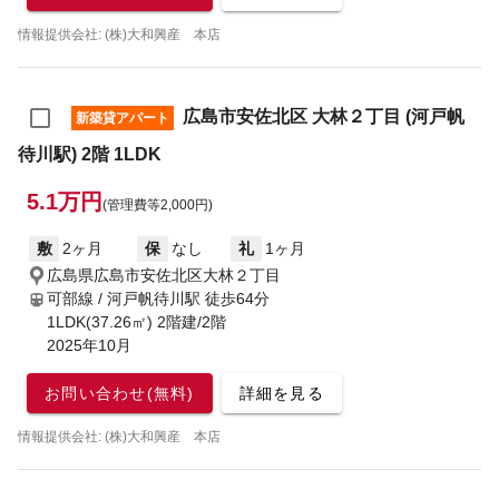
情報提供会社: (株)大和興産 本店
広島市安佐北区 大林２丁目 (河戸帆
新築貸アパート
待川駅) 2階 1LDK
5.1万円
(管理費等2,000円)
敷
2ヶ月
保
なし
礼
1ヶ月
広島県広島市安佐北区大林２丁目
可部線 / 河戸帆待川駅
徒歩64分
1LDK(37.26㎡) 2階建/2階
2025年10月
お問い合わせ(無料)
詳細を見る
情報提供会社: (株)大和興産 本店