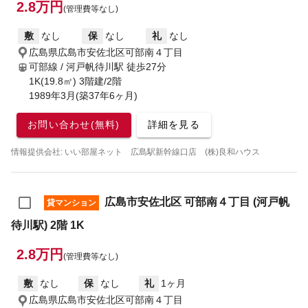
2.8万円
(管理費等なし)
敷
なし
保
なし
礼
なし
広島県広島市安佐北区可部南４丁目
可部線 / 河戸帆待川駅
徒歩27分
1K(19.8㎡) 3階建/2階
1989年3月(築37年6ヶ月)
お問い合わせ(無料)
詳細を見る
情報提供会社: いい部屋ネット 広島駅新幹線口店 (株)良和ハウス
広島市安佐北区 可部南４丁目 (河戸帆
貸マンション
待川駅) 2階 1K
2.8万円
(管理費等なし)
敷
なし
保
なし
礼
1ヶ月
広島県広島市安佐北区可部南４丁目