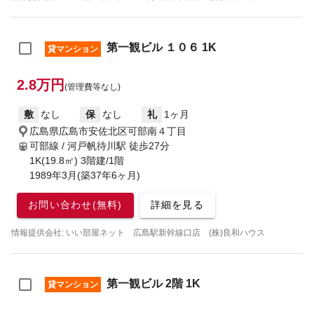
第一観ビル １０６ 1K
貸マンション
2.8万円
(管理費等なし)
敷
なし
保
なし
礼
1ヶ月
広島県広島市安佐北区可部南４丁目
可部線 / 河戸帆待川駅
徒歩27分
1K(19.8㎡) 3階建/1階
1989年3月(築37年6ヶ月)
お問い合わせ(無料)
詳細を見る
情報提供会社: いい部屋ネット 広島駅新幹線口店 (株)良和ハウス
第一観ビル 2階 1K
貸マンション