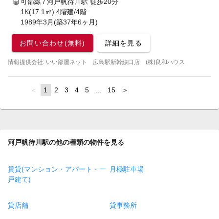
可部線 / 河戸帆待川駅
徒歩20分
1K(17.1㎡) 4階建/4階
1989年3月(築37年6ヶ月)
お問い合わせ(無料)
詳細を見る
情報提供会社: いい部屋ネット 広島駅新幹線口店 (株)良和ハウス
page
You're
1
page
2
page
3
page
4
page
5
page
...
page
15
page
on
page
河戸帆待川駅の他の種類の物件を見る
賃貸(マンション・アパート・一
月極駐車場
戸建て)
貸店舗
貸事務所