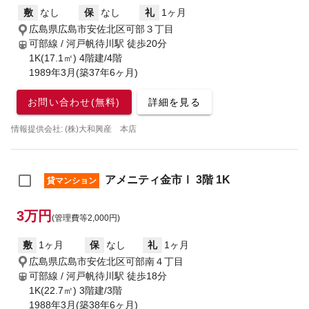
敷
なし
保
なし
礼
1ヶ月
広島県広島市安佐北区可部３丁目
可部線 / 河戸帆待川駅
徒歩20分
1K(17.1㎡) 4階建/4階
1989年3月(築37年6ヶ月)
お問い合わせ(無料)
詳細を見る
情報提供会社: (株)大和興産 本店
アメニティ金市Ⅰ 3階 1K
貸マンション
3万円
(管理費等2,000円)
敷
1ヶ月
保
なし
礼
1ヶ月
広島県広島市安佐北区可部南４丁目
可部線 / 河戸帆待川駅
徒歩18分
1K(22.7㎡) 3階建/3階
1988年3月(築38年6ヶ月)