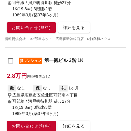
可部線 / 河戸帆待川駅
徒歩27分
1K(19.8㎡) 3階建/2階
1989年3月(築37年6ヶ月)
お問い合わせ(無料)
詳細を見る
情報提供会社: いい部屋ネット 広島駅新幹線口店 (株)良和ハウス
第一観ビル 3階 1K
貸マンション
2.8万円
(管理費等なし)
敷
なし
保
なし
礼
1ヶ月
広島県広島市安佐北区可部南４丁目
可部線 / 河戸帆待川駅
徒歩27分
1K(19.8㎡) 3階建/3階
1989年3月(築37年6ヶ月)
お問い合わせ(無料)
詳細を見る