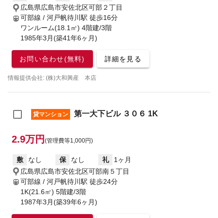
広島県広島市安佐北区可部２丁目
可部線 / 河戸帆待川駅
徒歩16分
ワンルーム(18.1㎡) 4階建/3階
1985年3月(築41年6ヶ月)
お問い合わせ(無料)
詳細を見る
情報提供会社: (株)大和興産 本店
第一大下ビル ３０６ 1K
貸マンション
2.9万円
(管理費等1,000円)
敷
なし
保
なし
礼
1ヶ月
広島県広島市安佐北区可部南５丁目
可部線 / 河戸帆待川駅
徒歩24分
1K(21.6㎡) 5階建/3階
1987年3月(築39年6ヶ月)