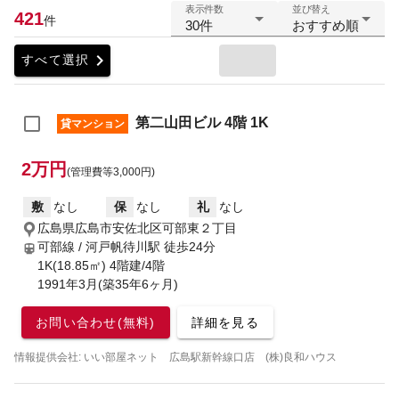
表示件数
並び替え
421
件
30件
おすすめ順
chevron_right
すべて選択
第二山田ビル 4階 1K
貸マンション
2万円
(管理費等3,000円)
敷
なし
保
なし
礼
なし
広島県広島市安佐北区可部東２丁目
可部線 / 河戸帆待川駅
徒歩24分
1K(18.85㎡) 4階建/4階
1991年3月(築35年6ヶ月)
お問い合わせ(無料)
詳細を見る
情報提供会社: いい部屋ネット 広島駅新幹線口店 (株)良和ハウス