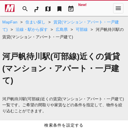
New!
menu
search
map
bookmark
event_note
MapFan
>
住まい探し
>
賃貸(マンション・アパート・一戸建
て)
>
沿線・駅から探す
>
広島県
>
可部線
>
河戸帆待川駅の
賃貸(マンション・アパート・一戸建て)
河戸帆待川駅(可部線)近くの賃貸
(マンション・アパート・一戸建
て)
河戸帆待川駅(可部線)近くの賃貸(マンション・アパート・一戸建て)
一覧です。ご希望の間取りや家賃などの条件を指定して、物件を絞
り込むことができます。
検索条件を設定する