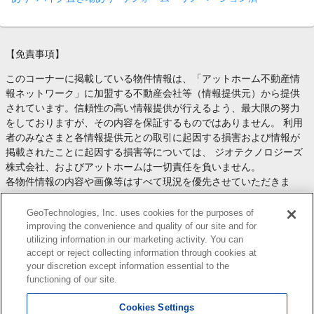
【免責事項】
このコーナーに掲載している物件情報は、「アットホーム不動産情
報ネットワーク」に加盟する不動産会社等（情報提供元）から提供
されています。信頼性の高い情報提供が行えるよう、最大限の努力
をしておりますが、その内容を保証するものではありません。 利用
者のみなさまと各情報提供元との取引に起因する損害および情報が
掲載されたことに起因する損害等については、 ジオテクノロジーズ
株式会社、およびアットホームは一切責任を負いません。
各物件情報の内容や画像等はすべて現況を優先させていただきま
す。
お取引等（お取引の準備、資金調達等を含みます）の際には、内容
GeoTechnologies, Inc. uses cookies for the purposes of
や契約条件等について、 各情報提供元より十分な説明を受け、ご自
improving the convenience and quality of our site and for
utilizing information in our marketing activity. You can
身でご確認の上、判断してください。
accept or reject collecting information through cookies at
このコーナーへの物件情報のご掲載、その他不動産業務ソリューシ
your discretion except information essential to the
ョン等についての不動産会社様のお問合せは
こちら
からお願いいた
functioning of our site.
します。
Cookies Settings