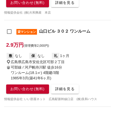
お問い合わせ(無料)
詳細を見る
情報提供会社: (株)大和興産 本店
山口ビル ３０２ ワンルーム
貸マンション
2.9万円
(管理費等2,000円)
敷
なし
保
なし
礼
1ヶ月
広島県広島市安佐北区可部２丁目
可部線 / 河戸帆待川駅
徒歩16分
ワンルーム(18.1㎡) 4階建/3階
1985年3月(築41年6ヶ月)
お問い合わせ(無料)
詳細を見る
情報提供会社: いい部屋ネット 広島駅新幹線口店 (株)良和ハウス