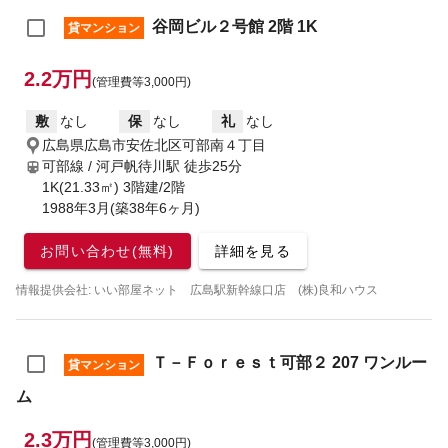
谷岡ビル２号館 2階 1K
貸マンション
2.2万円
(管理費等3,000円)
敷
なし
保
なし
礼
なし
広島県広島市安佐北区可部南４丁目
可部線 / 河戸帆待川駅
徒歩25分
1K(21.33㎡) 3階建/2階
1988年3月(築38年6ヶ月)
お問い合わせ(無料)
詳細を見る
情報提供会社: いい部屋ネット 広島駅新幹線口店 (株)良和ハウス
Ｔ－Ｆｏｒｅｓｔ可部２ 207 ワンルー
貸マンション
ム
2.3万円
(管理費等3,000円)