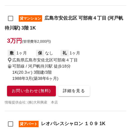
広島市安佐北区 可部南４丁目 (河戸帆
貸マンション
待川駅) 3階 1K
3万円
(管理費等2,000円)
敷
1ヶ月
保
なし
礼
1ヶ月
広島県広島市安佐北区可部南４丁目
可部線 / 河戸帆待川駅
徒歩18分
1K(20.3㎡) 3階建/3階
1988年3月(築38年6ヶ月)
お問い合わせ(無料)
詳細を見る
情報提供会社: (株)大和興産 本店
レオパレスシャロン １０９ 1K
貸アパート