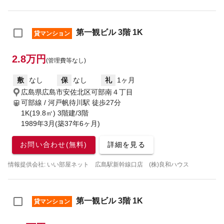
第一観ビル 3階 1K
貸マンション
2.8万円
(管理費等なし)
敷
なし
保
なし
礼
1ヶ月
広島県広島市安佐北区可部南４丁目
可部線 / 河戸帆待川駅
徒歩27分
1K(19.8㎡) 3階建/3階
1989年3月(築37年6ヶ月)
お問い合わせ(無料)
詳細を見る
情報提供会社: いい部屋ネット 広島駅新幹線口店 (株)良和ハウス
第一観ビル 3階 1K
貸マンション