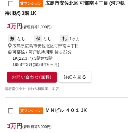
広島市安佐北区 可部南４丁目 (河戸帆
貸マンション
待川駅) 3階 1K
3万円
(管理費等1,000円)
敷
なし
保
なし
礼
1ヶ月
広島県広島市安佐北区可部南４丁目
可部線 / 河戸帆待川駅
徒歩22分
1K(22.3㎡) 3階建/3階
1988年3月(築38年6ヶ月)
お問い合わせ(無料)
詳細を見る
情報提供会社: (株)大和興産 本店
ＭＮビル ４０１ 1K
貸マンション
3万円
(管理費等3,000円)