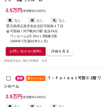
2.5万円
(管理費等3,000円)
敷
なし
保
なし
礼
なし
広島県広島市安佐北区可部南４丁目
可部線 / 河戸帆待川駅
徒歩24分
ワンルーム(15.39㎡) 3階建/1階
1984年7月(築42年2ヶ月)
お問い合わせ(無料)
詳細を見る
情報提供会社: (株)大和興産 本店
Ｔ－Ｆｏｒｅｓｔ可部Ⅱ 1階 ワ
新着
貸マンション
ンルーム
2.5万円
(管理費等3,000円)
敷
なし
保
なし
礼
なし