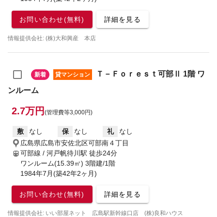
お問い合わせ(無料)
詳細を見る
情報提供会社: (株)大和興産 本店
Ｔ－Ｆｏｒｅｓｔ可部Ⅱ 1階 ワ
新着
貸マンション
ンルーム
2.7万円
(管理費等3,000円)
敷
なし
保
なし
礼
なし
広島県広島市安佐北区可部南４丁目
可部線 / 河戸帆待川駅
徒歩24分
ワンルーム(15.39㎡) 3階建/1階
1984年7月(築42年2ヶ月)
お問い合わせ(無料)
詳細を見る
情報提供会社: いい部屋ネット 広島駅新幹線口店 (株)良和ハウス