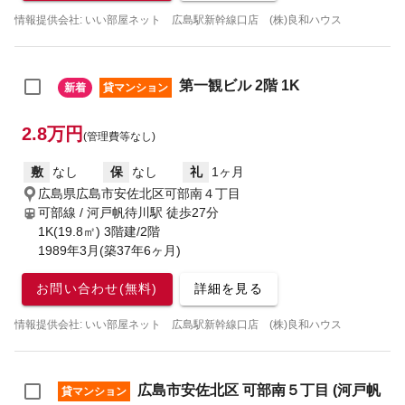
情報提供会社: いい部屋ネット 広島駅新幹線口店 (株)良和ハウス
第一観ビル 2階 1K
新着
貸マンション
2.8万円
(管理費等なし)
敷
なし
保
なし
礼
1ヶ月
広島県広島市安佐北区可部南４丁目
可部線 / 河戸帆待川駅
徒歩27分
1K(19.8㎡) 3階建/2階
1989年3月(築37年6ヶ月)
お問い合わせ(無料)
詳細を見る
情報提供会社: いい部屋ネット 広島駅新幹線口店 (株)良和ハウス
広島市安佐北区 可部南５丁目 (河戸帆
貸マンション