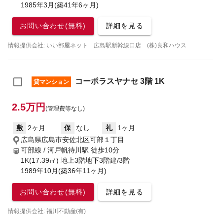
1985年3月(築41年6ヶ月)
お問い合わせ(無料)
詳細を見る
情報提供会社: いい部屋ネット 広島駅新幹線口店 (株)良和ハウス
コーポラスヤナセ 3階 1K
貸マンション
2.5万円
(管理費等なし)
敷
2ヶ月
保
なし
礼
1ヶ月
広島県広島市安佐北区可部１丁目
可部線 / 河戸帆待川駅
徒歩10分
1K(17.39㎡) 地上3階地下3階建/3階
1989年10月(築36年11ヶ月)
お問い合わせ(無料)
詳細を見る
情報提供会社: 福川不動産(有)