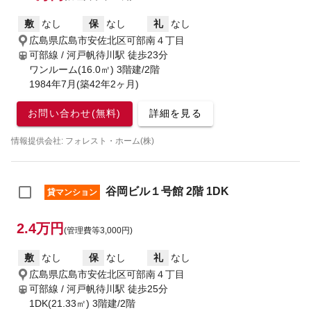
敷
なし
保
なし
礼
なし
広島県広島市安佐北区可部南４丁目
可部線 / 河戸帆待川駅
徒歩23分
ワンルーム(16.0㎡) 3階建/2階
1984年7月(築42年2ヶ月)
お問い合わせ(無料)
詳細を見る
情報提供会社: フォレスト・ホーム(株)
谷岡ビル１号館 2階 1DK
貸マンション
2.4万円
(管理費等3,000円)
敷
なし
保
なし
礼
なし
広島県広島市安佐北区可部南４丁目
可部線 / 河戸帆待川駅
徒歩25分
1DK(21.33㎡) 3階建/2階