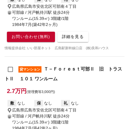
広島県広島市安佐北区可部南４丁目
可部線 / 河戸帆待川駅
徒歩24分
ワンルーム(15.39㎡) 3階建/1階
1984年7月(築42年2ヶ月)
お問い合わせ(無料)
詳細を見る
情報提供会社: いい部屋ネット 広島駅新幹線口店 (株)良和ハウス
Ｔ－Ｆｏｒｅｓｔ可部Ⅱ 旧 トラス
貸マンション
トⅡ １０１ ワンルーム
2.7万円
(管理費等3,000円)
敷
なし
保
なし
礼
なし
広島県広島市安佐北区可部南４丁目
可部線 / 河戸帆待川駅
徒歩24分
ワンルーム(15.39㎡) 3階建/1階
1984年7月(築42年2ヶ月)