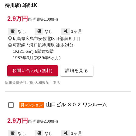
待川駅) 3階 1K
2.9万円
(管理費等1,000円)
敷
なし
保
なし
礼
1ヶ月
広島県広島市安佐北区可部南５丁目
可部線 / 河戸帆待川駅
徒歩24分
1K(21.6㎡) 5階建/3階
1987年3月(築39年6ヶ月)
お問い合わせ(無料)
詳細を見る
情報提供会社: (株)大和興産 本店
山口ビル ３０２ ワンルーム
貸マンション
2.9万円
(管理費等2,000円)
敷
なし
保
なし
礼
1ヶ月