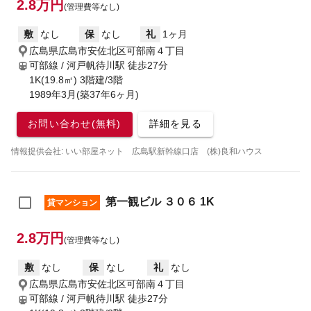
2.8万円
(管理費等なし)
敷
なし
保
なし
礼
1ヶ月
広島県広島市安佐北区可部南４丁目
可部線 / 河戸帆待川駅
徒歩27分
1K(19.8㎡) 3階建/3階
1989年3月(築37年6ヶ月)
お問い合わせ(無料)
詳細を見る
情報提供会社: いい部屋ネット 広島駅新幹線口店 (株)良和ハウス
第一観ビル ３０６ 1K
貸マンション
2.8万円
(管理費等なし)
敷
なし
保
なし
礼
なし
広島県広島市安佐北区可部南４丁目
可部線 / 河戸帆待川駅
徒歩27分