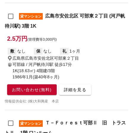
広島市安佐北区 可部東２丁目 (河戸帆
貸マンション
待川駅) 3階 1K
2.5万円
(管理費等3,000円)
敷
なし
保
なし
礼
1ヶ月
広島県広島市安佐北区可部東２丁目
可部線 / 河戸帆待川駅
徒歩17分
1K(18.63㎡) 4階建/3階
1986年1月(築40年8ヶ月)
お問い合わせ(無料)
詳細を見る
情報提供会社: (株)大和興産 本店
Ｔ－Ｆｏｒｅｓｔ可部Ⅱ 旧 トラス
貸マンション
トⅡ 1階 ワンルーム