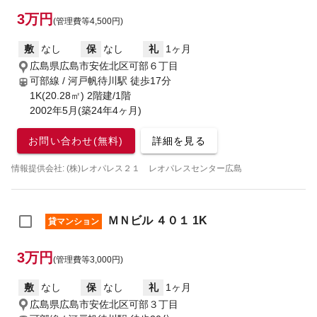
3万円
(管理費等4,500円)
敷
なし
保
なし
礼
1ヶ月
広島県広島市安佐北区可部６丁目
可部線 / 河戸帆待川駅
徒歩17分
1K(20.28㎡) 2階建/1階
2002年5月(築24年4ヶ月)
お問い合わせ(無料)
詳細を見る
情報提供会社: (株)レオパレス２１ レオパレスセンター広島
ＭＮビル ４０１ 1K
貸マンション
3万円
(管理費等3,000円)
敷
なし
保
なし
礼
1ヶ月
広島県広島市安佐北区可部３丁目