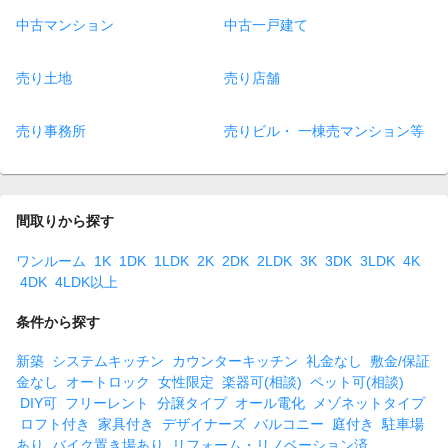
中古マンション
中古一戸建て
売り土地
売り店舗
売り事務所
売りビル・ 一棟売マンション等
間取りから探す
ワンルーム
1K
1DK
1LDK
2K
2DK
2LDK
3K
3DK
3LDK
4K
4DK
4LDK以上
条件から探す
新築
システムキッチン
カウンターキッチン
礼金なし
敷金/保証
金なし
オートロック
女性限定
楽器可(相談)
ペット可(相談)
DIY可
フリーレント
分譲タイプ
オール電化
メゾネットタイプ
ロフト付き
家具付き
デザイナーズ
バルコニー
庭付き
駐車場
あり
バイク置き場あり
リフォーム・リノベーション済