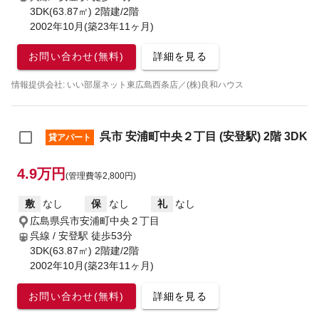
3DK(63.87㎡) 2階建/2階
2002年10月(築23年11ヶ月)
お問い合わせ(無料)
詳細を見る
情報提供会社: いい部屋ネット東広島西条店／(株)良和ハウス
呉市 安浦町中央２丁目 (安登駅) 2階 3DK
貸アパート
4.9万円
(管理費等2,800円)
敷
なし
保
なし
礼
なし
広島県呉市安浦町中央２丁目
呉線 / 安登駅
徒歩53分
3DK(63.87㎡) 2階建/2階
2002年10月(築23年11ヶ月)
お問い合わせ(無料)
詳細を見る