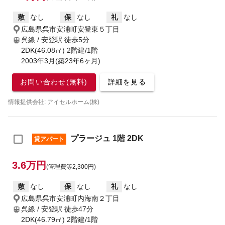
敷
なし
保
なし
礼
なし
広島県呉市安浦町安登東５丁目
呉線 / 安登駅
徒歩5分
2DK(46.08㎡) 2階建/1階
2003年3月(築23年6ヶ月)
お問い合わせ(無料)
詳細を見る
情報提供会社: アイセルホーム(株)
プラージュ 1階 2DK
貸アパート
3.6万円
(管理費等2,300円)
敷
なし
保
なし
礼
なし
広島県呉市安浦町内海南２丁目
呉線 / 安登駅
徒歩47分
2DK(46.79㎡) 2階建/1階