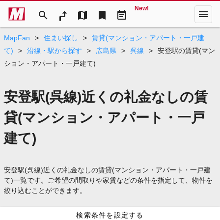
New!
menu
search
map
bookmark
event_note
MapFan
>
住まい探し
>
賃貸(マンション・アパート・一戸建
て)
>
沿線・駅から探す
>
広島県
>
呉線
>
安登駅の賃貸(マン
ション・アパート・一戸建て)
安登駅(呉線)近くの礼金なしの賃
貸(マンション・アパート・一戸
建て)
安登駅(呉線)近くの礼金なしの賃貸(マンション・アパート・一戸建
て)一覧です。ご希望の間取りや家賃などの条件を指定して、物件を
絞り込むことができます。
検索条件を設定する