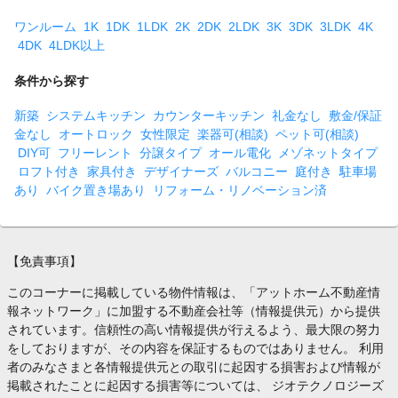
ワンルーム
1K
1DK
1LDK
2K
2DK
2LDK
3K
3DK
3LDK
4K
4DK
4LDK以上
条件から探す
新築
システムキッチン
カウンターキッチン
礼金なし
敷金/保証
金なし
オートロック
女性限定
楽器可(相談)
ペット可(相談)
DIY可
フリーレント
分譲タイプ
オール電化
メゾネットタイプ
ロフト付き
家具付き
デザイナーズ
バルコニー
庭付き
駐車場
あり
バイク置き場あり
リフォーム・リノベーション済
【免責事項】
このコーナーに掲載している物件情報は、「アットホーム不動産情
報ネットワーク」に加盟する不動産会社等（情報提供元）から提供
されています。信頼性の高い情報提供が行えるよう、最大限の努力
をしておりますが、その内容を保証するものではありません。 利用
者のみなさまと各情報提供元との取引に起因する損害および情報が
掲載されたことに起因する損害等については、 ジオテクノロジーズ