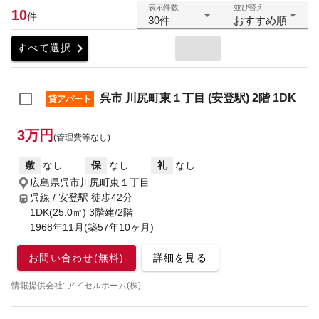
表示件数
並び替え
10
件
30件
おすすめ順
chevron_right
すべて選択
呉市 川尻町東１丁目 (安登駅) 2階 1DK
貸アパート
3万円
(管理費等なし)
敷
なし
保
なし
礼
なし
広島県呉市川尻町東１丁目
呉線 / 安登駅
徒歩42分
1DK(25.0㎡) 3階建/2階
1968年11月(築57年10ヶ月)
お問い合わせ(無料)
詳細を見る
情報提供会社: アイセルホーム(株)