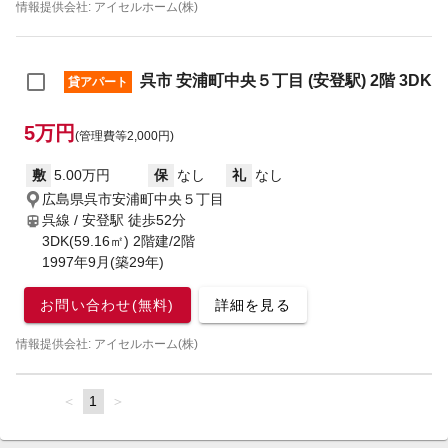
情報提供会社: アイセルホーム(株)
呉市 安浦町中央５丁目 (安登駅) 2階 3DK
貸アパート
5万円
(管理費等2,000円)
敷
5.00万円
保
なし
礼
なし
広島県呉市安浦町中央５丁目
呉線 / 安登駅
徒歩52分
3DK(59.16㎡) 2階建/2階
1997年9月(築29年)
お問い合わせ(無料)
詳細を見る
情報提供会社: アイセルホーム(株)
page
You're
1
page
on
page