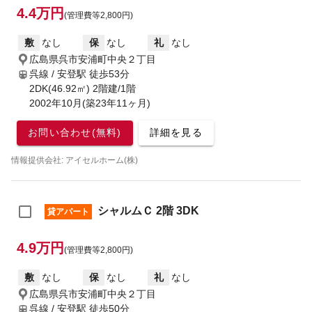
4.4万円
(管理費等2,800円)
敷
なし
保
なし
礼
なし
広島県呉市安浦町中央２丁目
呉線 / 安登駅
徒歩53分
2DK(46.92㎡) 2階建/1階
2002年10月(築23年11ヶ月)
お問い合わせ(無料)
詳細を見る
情報提供会社: アイセルホーム(株)
シャルムＣ 2階 3DK
貸アパート
4.9万円
(管理費等2,800円)
敷
なし
保
なし
礼
なし
広島県呉市安浦町中央２丁目
呉線 / 安登駅
徒歩50分