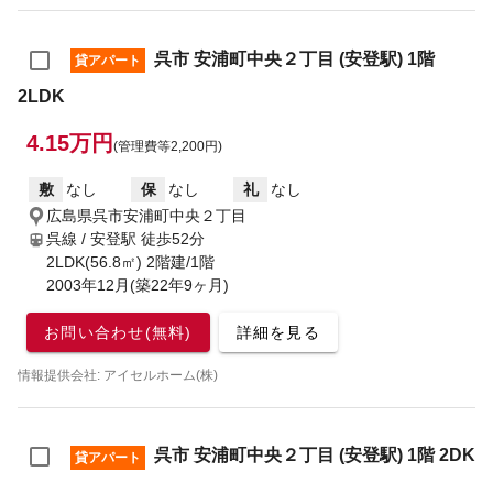
呉市 安浦町中央２丁目 (安登駅) 1階
貸アパート
2LDK
4.15万円
(管理費等2,200円)
敷
なし
保
なし
礼
なし
広島県呉市安浦町中央２丁目
呉線 / 安登駅
徒歩52分
2LDK(56.8㎡) 2階建/1階
2003年12月(築22年9ヶ月)
お問い合わせ(無料)
詳細を見る
情報提供会社: アイセルホーム(株)
呉市 安浦町中央２丁目 (安登駅) 1階 2DK
貸アパート