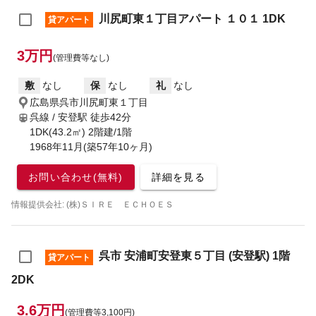
川尻町東１丁目アパート １０１ 1DK
貸アパート
3万円
(管理費等なし)
敷
なし
保
なし
礼
なし
広島県呉市川尻町東１丁目
呉線 / 安登駅
徒歩42分
1DK(43.2㎡) 2階建/1階
1968年11月(築57年10ヶ月)
お問い合わせ(無料)
詳細を見る
情報提供会社: (株)ＳＩＲＥ ＥＣＨＯＥＳ
呉市 安浦町安登東５丁目 (安登駅) 1階
貸アパート
2DK
3.6万円
(管理費等3,100円)